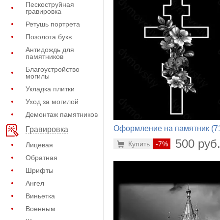
Пескоструйная
гравировка
Ретушь портрета
Позолота букв
Антидождь для
памятников
Благоустройство
могилы
Укладка плитки
Уход за могилой
Демонтаж памятников
Оформление на памятник (7
Гравировка
334)
500 руб
Купить
-7%
Лицевая
Обратная
Шрифты
Ангел
Виньетка
Военным