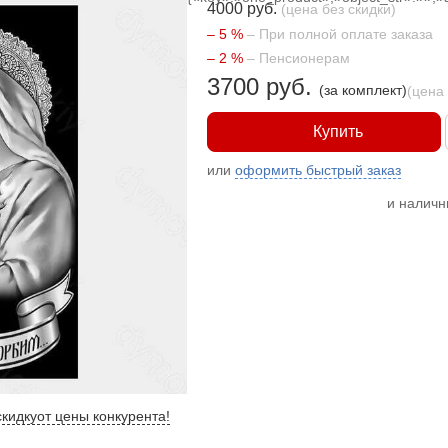
4000 руб.
(цена без скидки)
– 5 %
– При полной оплате заказа
– 2 %
– Пенсионерам
3700 руб.
(за комплект)
(цена
Купить
или
оформить быстрый заказ
и налич
кидку
от цены конкурента
!