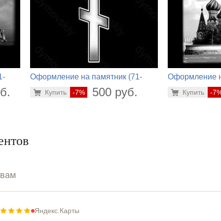
1-
Оформление на памятник (71-
Оформление н
320)
786)
б.
500 руб.
Купить
-7%
Купить
-7
ентов
ывам
Яндекс.Карты