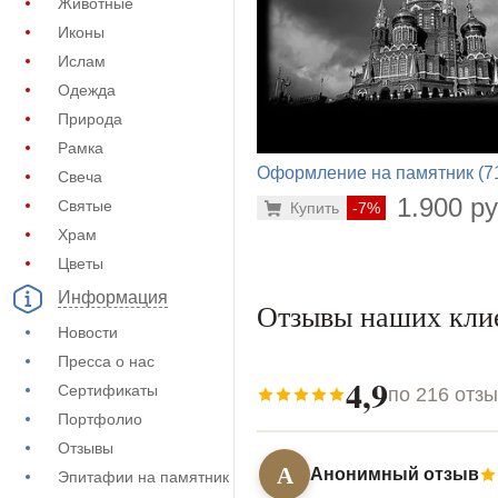
Животные
Иконы
Ислам
Одежда
Природа
Рамка
Оформление на памятник (7
Свеча
785)
1.900 ру
Святые
Купить
-7%
Храм
Цветы
Информация
Отзывы наших кли
Новости
Пресса о нас
4,9
Сертификаты
по 216 отз
Портфолио
Отзывы
А
Анонимный отзыв
Эпитафии на памятник