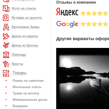
Отзывы о компании
Фото на стекле
Вставка из гранита
Бронзовые буквы
Декор из акрила
Другие варианты оформ
Декор из бронзы
Лампада
Кресты
Товары
Рамка на памятник
Могильные плиты
Трава на могилу
Мемориальная доска
Бордюры