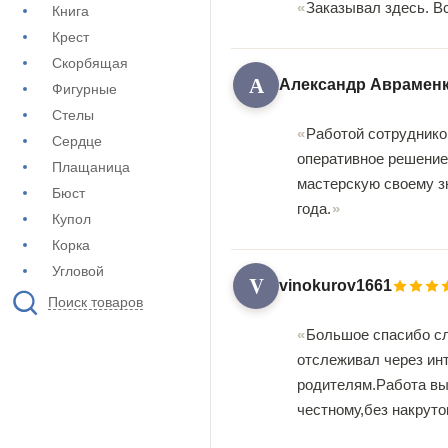
Заказывал здесь. В
Книга
Крест
Скорбящая
А
Александр Аврамен
Фигурные
Стелы
Работой сотруднико
Сердце
оперативное решение
Плащаница
мастерскую своему зн
Бюст
года.
Купол
Корка
Угловой
V
vinokurov1661
Поиск товаров
Большое спасибо сл
отслеживал через ин
родителям.Работа вып
честному,без накруто