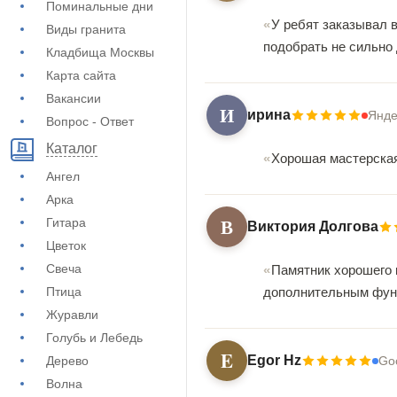
Поминальные дни
У ребят заказывал 
Виды гранита
подобрать не сильно 
Кладбища Москвы
Карта сайта
Вакансии
И
ирина
Янде
Вопрос - Ответ
Каталог
Хорошая мастерская
Ангел
Арка
В
Гитара
Виктория Долгова
Цветок
Свеча
Памятник хорошего 
Птица
дополнительным фун
Журавли
Голубь и Лебедь
E
Egor Hz
Дерево
Go
Волна