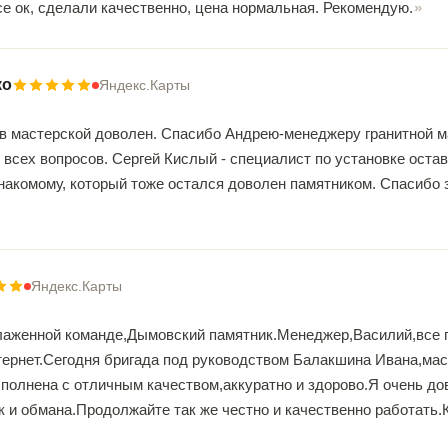
се ок, сделали качественно, цена нормальная. Рекомендую.
ко
Яндекс.Карты
в мастерской доволен. Спасибо Андрею-менеджеру гранитной ма
 всех вопросов. Сергей Кислый - специалист по установке ост
акомому, который тоже остался доволен памятником. Спасибо з
Яндекс.Карты
аженной команде,Дымовский памятник.Менеджер,Василий,все гр
тернет.Сегодня бригада под руководством Балакшина Ивана,ма
олнена с отличным качеством,аккуратно и здорово.Я очень дов
к и обмана.Продолжайте так же честно и качественно работать