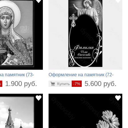
а памятник (73-
Оформление на памятник (72-
720)
1.900 руб.
5.600 руб.
%
Купить
-7%