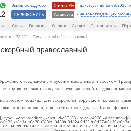
Вызов менеджера
- действует до 15.08.2026.
Скидка 7%
12
-
на всех кладбищах Москв
Установка
ПЕРЕЗВОНИТЬ
авка
Сроки
Гарантия
Оплата
Скидки
Сертификаты
Пор
гранита
72-282 — Рельеф скорбный православный
 скорбный православный
ображение с традиционным русским кокошником и ореолом. Грави
о смотрится на памятниках для верующих людей, создавая атмосфе
ным жестом подойдёт для захоронения верующего человека, симв
льно и торжественно, хорошо читается издалека. Такое оформлени
[],»type»:»one_product»,»post_id»:67133,»price»:4000,»discounts»:[
\u0439 \u043e\u043f\u043b\u0430\u0442\u0435 \u0437\u0430\u043a\
0435\u043d\u0441\u0438\u043e\u043d\u0435\u0440\u0430\u043c»}],»
{«key»:»one_product»,»object_str»:»»,»a