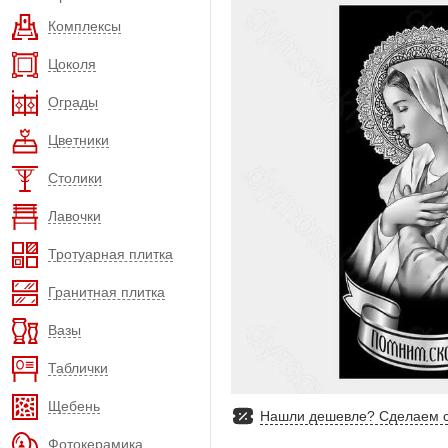
Комплексы
Цоколя
Ограды
Цветники
Столики
Лавочки
Тротуарная плитка
Гранитная плитка
Вазы
Таблички
Щебень
Нашли дешевле? Сделаем с
Фотокерамика