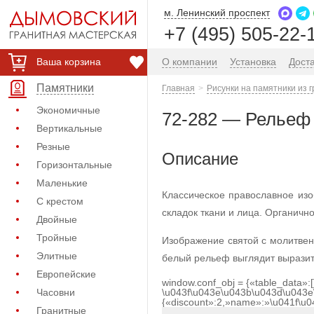
м. Ленинский проспект
+7 (495) 505-22-
Ваша корзина
О компании
Установка
Дост
Памятники
Главная
Рисунки на памятники из 
Экономичные
72-282 — Рельеф
Вертикальные
Резные
Описание
Горизонтальные
Маленькие
Классическое православное из
С крестом
складок ткани и лица. Органичн
Двойные
Тройные
Изображение святой с молитвен
Элитные
белый рельеф выглядит выразите
Европейские
window.conf_obj = {«table_data»:
Часовни
\u043f\u043e\u043b\u043d\u043e
{«discount»:2,»name»:»\u041f\u
Гранитные