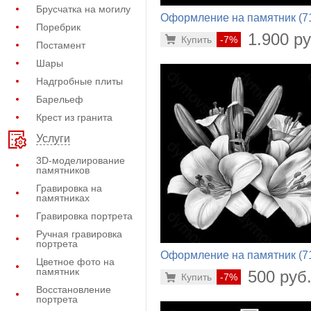
Брусчатка на могилу
Оформление на памятник (7
Поребрик
284)
1.900 ру
Купить
-7%
Постамент
Шары
Надгробные плиты
Барельеф
Крест из гранита
Услуги
3D-моделирование
памятников
Гравировка на
памятниках
Гравировка портрета
Ручная гравировка
портрета
Оформление на памятник (7
Цветное фото на
480)
памятник
500 руб
Купить
-7%
Восстановление
портрета