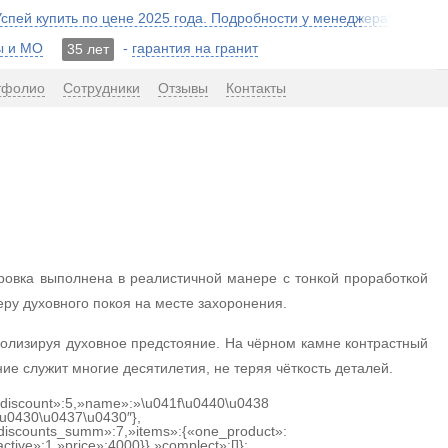
 Успей купить по цене 2025 года. Подробности у менеджера!
ы и МО
-
гарантия на гранит
35 лет
тфолио
Сотрудники
Отзывы
Контакты
ровка выполнена в реалистичной манере с тонкой проработкой
ру духовного покоя на месте захоронения.
олизируя духовное предстояние. На чёрном камне контрастный
е служит многие десятилетия, не теряя чёткость деталей.
{«discount»:5,»name»:»\u041f\u0440\u0438
u0430\u0437\u0430″},
discounts_summ»:7,»items»:{«one_product»:
ctive»:1,»price»:4000}},»complect»:[]};