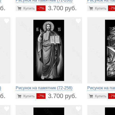
)
Рисунок на памятник (72-266)
Рисунок на па
б.
3.700 руб.
Купить
-7%
Купить
-7
)
Рисунок на памятник (72-258)
Рисунок на па
б.
3.700 руб.
Купить
-7%
Купить
-7