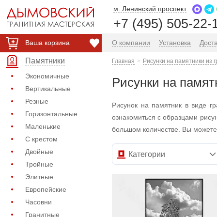
м. Ленинский проспект
+7 (495) 505-22-
Ваша корзина
О компании
Установка
Дост
Памятники
Главная
Рисунки на памятники из 
Экономичные
Рисунки на памят
Вертикальные
Резные
Рисунок на памятник в виде г
Горизонтальные
ознакомиться с образцами рису
Маленькие
большом количестве. Вы можете
С крестом
Двойные
Категории
Тройные
Элитные
Европейские
Часовни
Гранитные