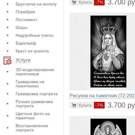
3.700 ру
Купить
-7%
Брусчатка на могилу
Поребрик
Постамент
Шары
Надгробные плиты
Барельеф
Крест из гранита
Услуги
3D-моделирование
памятников
Гравировка на
памятниках
Гравировка портрета
Рисунок на памятник (72-292
Ручная гравировка
3.700 ру
Купить
-7%
портрета
Цветное фото на
памятник
Восстановление
портрета