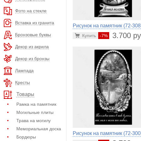
Фото на стекле
Вставка из гранита
Рисунок на памятник (72-308
3.700 ру
Бронзовые буквы
Купить
-7%
Декор из акрила
Декор из бронзы
Лампада
Кресты
Товары
Рамка на памятник
Могильные плиты
Трава на могилу
Мемориальная доска
Рисунок на памятник (72-300
Бордюры