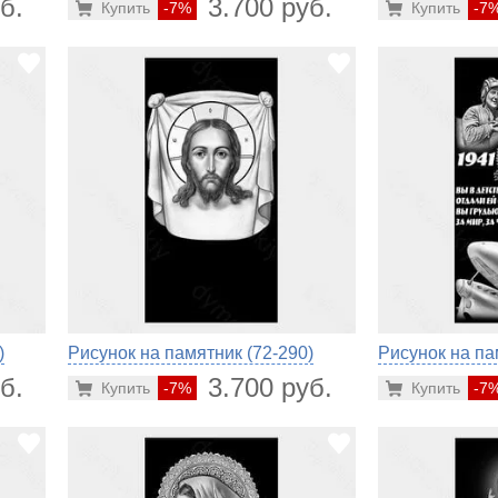
б.
3.700 руб.
Купить
-7%
Купить
-7
)
Рисунок на памятник (72-290)
Рисунок на па
б.
3.700 руб.
Купить
-7%
Купить
-7