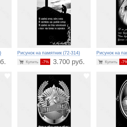
)
Рисунок на памятник (72-314)
Рисунок на па
б.
3.700 руб.
Купить
-7%
Купить
-7