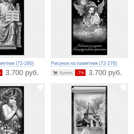
мятник (72-280)
Рисунок на памятник (72-278)
3.700 руб.
3.700 руб.
%
Купить
-7%