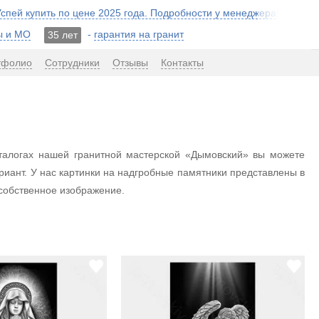
 Успей купить по цене 2025 года. Подробности у менеджера!
ы и МО
-
гарантия на гранит
35 лет
тфолио
Сотрудники
Отзывы
Контакты
талогах нашей гранитной мастерской «Дымовский» вы можете
риант. У нас картинки на надгробные памятники представлены в
собственное изображение.