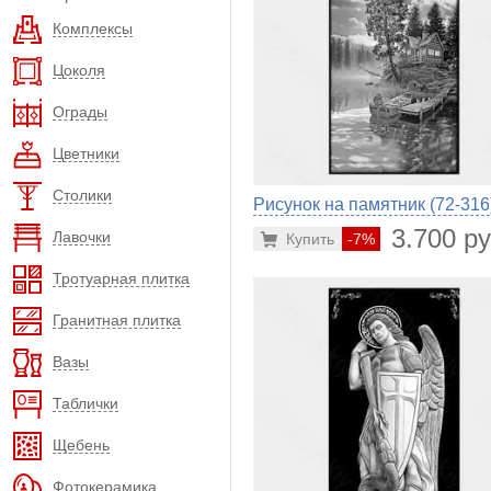
Комплексы
Цоколя
Ограды
Цветники
Столики
Рисунок на памятник (72-316
3.700 ру
Лавочки
Купить
-7%
Тротуарная плитка
Гранитная плитка
Вазы
Таблички
Щебень
Фотокерамика