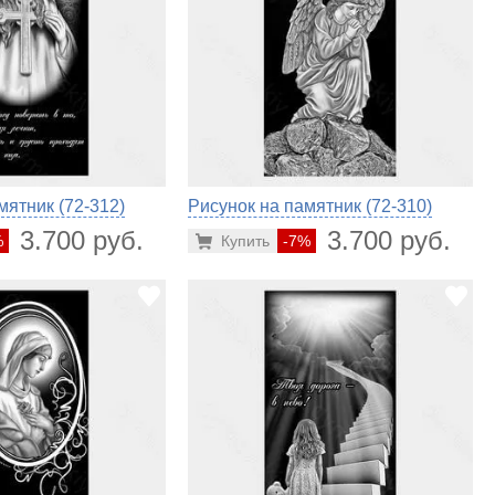
мятник (72-312)
Рисунок на памятник (72-310)
3.700 руб.
3.700 руб.
%
Купить
-7%