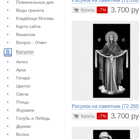
Рисунок на памятник (72-268
Поминальные дни
3.700 ру
Купить
-7%
Виды гранита
Кладбища Москвы
Карта сайта
Вакансии
Вопрос - Ответ
Каталог
Ангел
Арка
Гитара
Цветок
Свеча
Птица
Рисунок на памятник (72-260
Журавли
3.700 ру
Купить
-7%
Голубь и Лебедь
Дерево
Волна