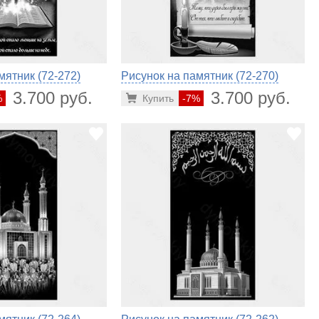
мятник (72-272)
Рисунок на памятник (72-270)
3.700 руб.
3.700 руб.
%
Купить
-7%