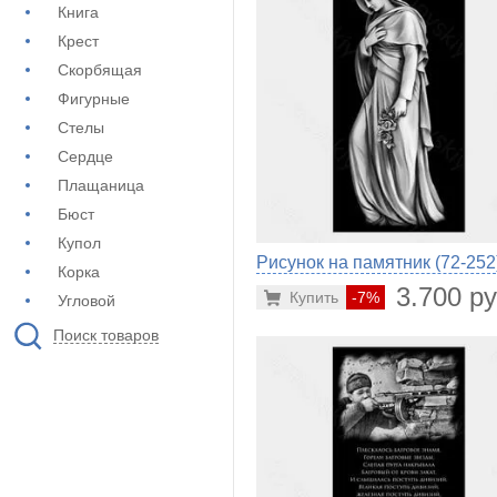
Книга
Крест
Скорбящая
Фигурные
Стелы
Сердце
Плащаница
Бюст
Купол
Рисунок на памятник (72-252
Корка
3.700 ру
Купить
-7%
Угловой
Поиск товаров