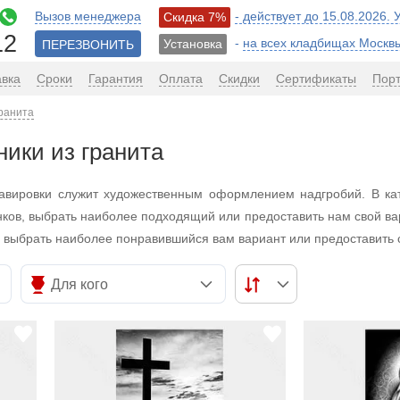
Вызов менеджера
- действует до 15.08.2026.
Скидка 7%
12
-
на всех кладбищах Москв
Установка
ПЕРЕЗВОНИТЬ
авка
Сроки
Гарантия
Оплата
Скидки
Сертификаты
Пор
гранита
ники из гранита
равировки служит художественным оформлением надгробий. В ка
нков, выбрать наиболее подходящий или предоставить нам свой ва
 выбрать наиболее понравившийся вам вариант или предоставить 
Для кого