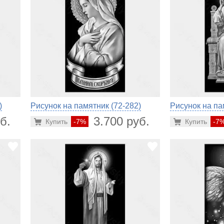
)
Рисунок на памятник (72-282)
Рисунок на па
б.
3.700 руб.
Купить
-7%
Купить
-7