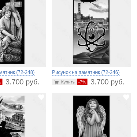
мятник (72-248)
Рисунок на памятник (72-246)
3.700 руб.
3.700 руб.
%
Купить
-7%