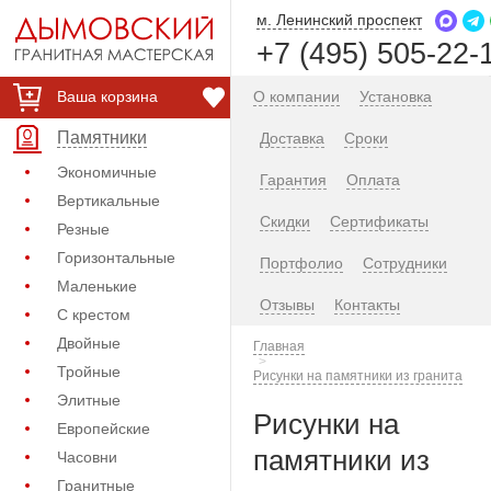
м. Ленинский проспект
+7 (495) 505-22-
Ваша корзина
О компании
Установка
Памятники
Доставка
Сроки
Экономичные
Гарантия
Оплата
Вертикальные
Скидки
Сертификаты
Резные
Горизонтальные
Портфолио
Сотрудники
Маленькие
Отзывы
Контакты
С крестом
Двойные
Главная
Тройные
Рисунки на памятники из гранита
Элитные
Рисунки на
Европейские
памятники из
Часовни
Гранитные