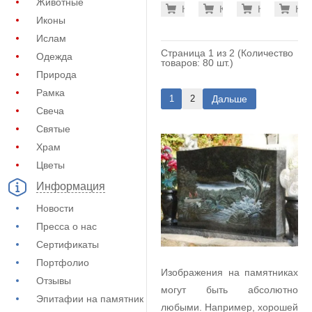
на
на
на
на
Животные
3.700 ру
3.7
Купить
Купить
-7%
Купить
-7%
Куп
-7
памятник
памятник
памятник
памятн
Иконы
(72-212)
(72-214)
(72-216)
(72-218
Ислам
Страница 1 из 2 (Количество
Одежда
товаров: 80 шт.)
Природа
Рамка
Дальше
1
2
Свеча
Святые
Храм
Цветы
Информация
Новости
Пресса о нас
Сертификаты
Портфолио
Изображения на памятниках
Отзывы
могут быть абсолютно
Эпитафии на памятник
любыми. Например, хорошей