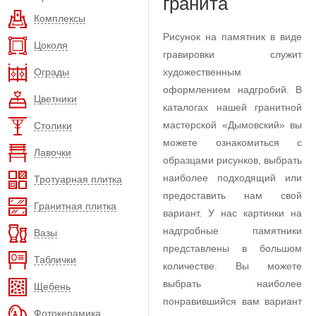
гранита
Комплексы
Рисунок на памятник в виде
Цоколя
гравировки служит
Ограды
художественным
оформлением надгробий. В
Цветники
каталогах нашей гранитной
мастерской «Дымовский» вы
Столики
можете ознакомиться с
Лавочки
образцами рисунков, выбрать
наиболее подходящий или
Тротуарная плитка
предоставить нам свой
Гранитная плитка
вариант. У нас картинки на
надгробные памятники
Вазы
представлены в большом
Таблички
количестве. Вы можете
выбрать наиболее
Щебень
понравившийся вам вариант
Фотокерамика