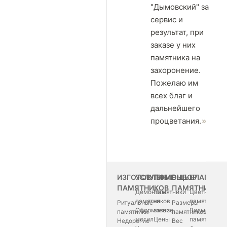
"Дымовский" за
сервис и
результат, при
заказе у них
памятника на
захоронение.
Пожелаю им
всех благ и
дальнейшего
процветания.
ИЗГОТОВЛЕНИЕ
УСЛУГИ
ПОМОЩЬ
ВЫБОР
БЛАГОУС
ПАМЯТНИКОВ
ПАМЯТНИКА
Демонтаж
Памятники
Цветные
памятников
на
памятники
Ритуальные
Размеры
Оформление
заказ
Виды
памятники
памятников
могил
Цены
памятников
Недорогие
Вес