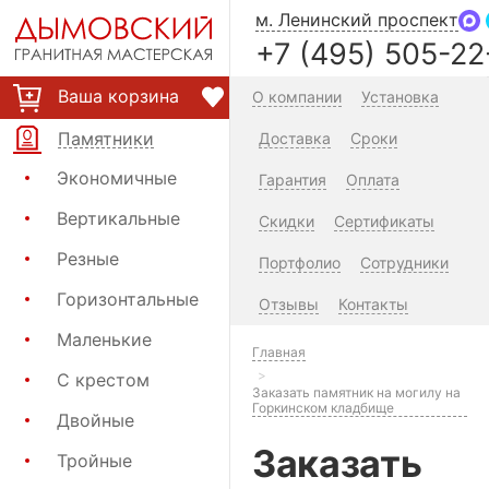
м. Ленинский проспект
+7 (495) 505-22
Ваша корзина
О компании
Установка
Памятники
Доставка
Сроки
Экономичные
Гарантия
Оплата
Вертикальные
Скидки
Сертификаты
Резные
Портфолио
Сотрудники
Горизонтальные
Отзывы
Контакты
Маленькие
Главная
С крестом
Заказать памятник на могилу на
Горкинском кладбище
Двойные
Заказать
Тройные