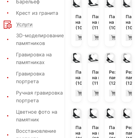
Барельеф
Крест из гранита
Памятник
Памятник
Памятник
Памя
на могилу
на могилу
на могилу
на мо
Услуги
(10-665)
(11-186)
(10-372)
(10-5
3D-моделирование
29.600 руб
46.
Купить
Купить
Купить
К
-7%
-7%
памятников
Гравировка на
памятниках
Памятник
Памятник
Резной
Резн
Гравировка
на могилу
на могилу
памятник
памя
портрета
(10-329)
(11-307)
(12-203)
(12-2
Ручная гравировка
38.100 руб
54.
Купить
Купить
Купить
К
-7%
-7%
портрета
Цветное фото на
памятник
Памятник
Памятник
Памятник
Резн
Восстановление
на могилу
на могилу
на могилу
памя