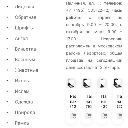
Наличная, вл. 1;
телефон:
Лицевая
+7 (495) 505-22-12;
часы
Обратная
работы:
с апреля по
сентябрь 9.00 – 20.00, с
Шрифты
октября по март 9.00 –
Ангел
17.00. Некрополь
расположен в московском
Виньетка
районе Лефортово, общая
Военным
площадь на сегодняшний
день составляет 2 гектара.
Животные
Иконы
Ислам
Резной
Памятник
Памятник
Памя
памятник
на могилу
на могилу
на мо
Одежда
(12-102)
(10-117)
(30-678)
(22-1
Природа
107.700 ру
26.
Купить
Купить
Купить
К
-7%
-7%
Рамка