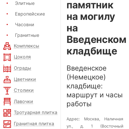
памятник
Элитные
на могилу
Европейские
Часовни
на
Гранитные
Введенском
Комплексы
кладбище
Цоколя
Введенское
Ограды
(Немецкое)
Цветники
кладбище:
Столики
маршрут и часы
Лавочки
работы
Тротуарная плитка
Адрес:
Москва, Наличная
Гранитная плитка
ул., д. 1
(Восточный