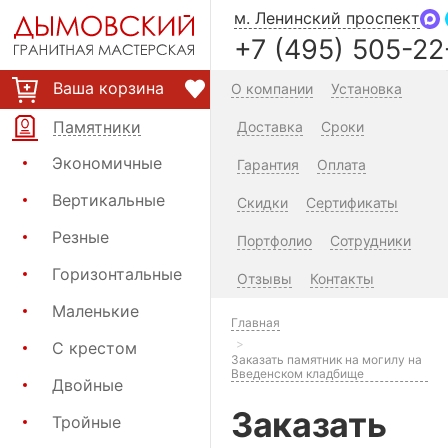
м. Ленинский проспект
+7 (495) 505-22
Ваша корзина
О компании
Установка
Памятники
Доставка
Сроки
Экономичные
Гарантия
Оплата
Вертикальные
Скидки
Сертификаты
Резные
Портфолио
Сотрудники
Горизонтальные
Отзывы
Контакты
Маленькие
Главная
С крестом
Заказать памятник на могилу на
Введенском кладбище
Двойные
Заказать
Тройные