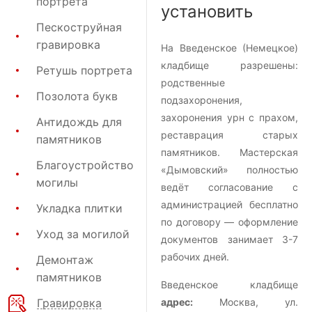
портрета
установить
Пескоструйная
гравировка
На Введенское (Немецкое)
кладбище разрешены:
Ретушь портрета
родственные
Позолота букв
подзахоронения,
захоронения урн с прахом,
Антидождь для
реставрация старых
памятников
памятников. Мастерская
Благоустройство
«Дымовский» полностью
могилы
ведёт согласование с
администрацией бесплатно
Укладка плитки
по договору — оформление
Уход за могилой
документов занимает 3-7
рабочих дней.
Демонтаж
памятников
Введенское кладбище
Гравировка
адрес:
Москва, ул.