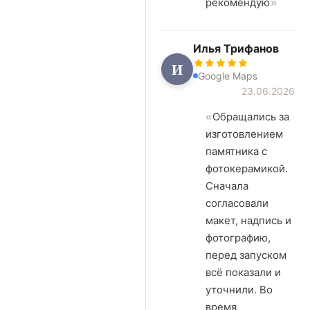
рекомендую
Илья Трифанов
И
Google Maps
23.06.2026
Обращались за
изготовлением
памятника с
фотокерамикой.
Сначала
согласовали
макет, надпись и
фотографию,
перед запуском
всё показали и
уточнили. Во
время