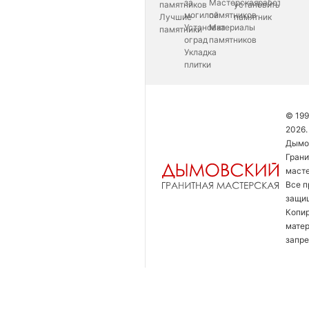
за
Мастерская
работаем
памятников
установить
могилой
памятников
Лучшие
памятник
Установка
Материалы
памятники
оград
памятников
Укладка
плитки
© 199
2026.
Дымо
Грани
маст
Все п
защи
Копи
мате
запре