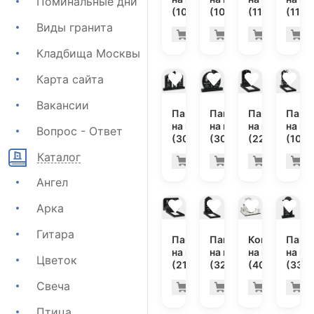
Поминальные дни
(10-289)
(10-324)
(11-372)
(11-4
Виды гранита
40.100 руб
36.
Купить
Купить
Купить
К
-7%
-7%
Кладбища Москвы
Карта сайта
Вакансии
Памятник
Памятник
Памятник
Памя
на могилу
на могилу
на могилу
на мо
Вопрос - Ответ
(30-172)
(30-122)
(22-145)
(10-5
Каталог
84.200 руб
59.
Купить
Купить
Купить
К
-7%
-7%
Ангел
Арка
Гитара
Памятник
Памятник
Комплекс
Памя
на могилу
на могилу
на могилу
на мо
Цветок
(21-113)
(32-110)
(40-154)
(33-1
Свеча
32.200 руб
182
Купить
Купить
Купить
К
-7%
-7%
Птица