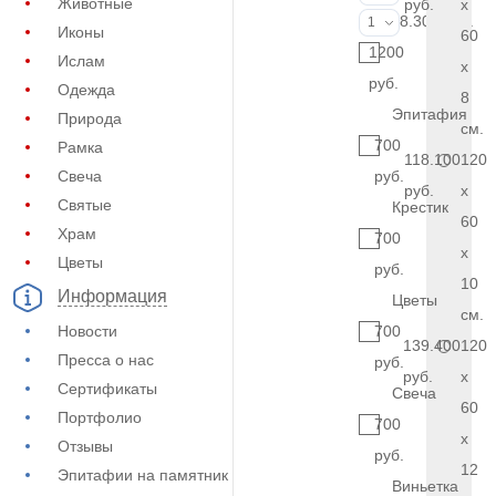
Животные
руб.
x
Фото на стекл
8.300 руб.
1
Иконы
60
1200
Ислам
x
руб.
Одежда
8
Эпитафия
Природа
см.
700
Рамка
118.100
120
Свеча
руб.
руб.
x
Святые
Крестик
60
Храм
700
x
Цветы
руб.
10
Информация
Цветы
см.
Новости
700
139.400
120
Пресса о нас
руб.
руб.
x
Сертификаты
Свеча
60
Портфолио
700
x
Отзывы
руб.
12
Эпитафии на памятник
Виньетка