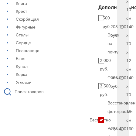
x
Книга
Дополнительн
10
Крест
500
см.
Скорбящая
руб.
203.100
140
Фигурные
Стелы
Эскиз
руб.
x
Сердце
на
70
Плащаница
почту
x
Бюст
2.000
12
Купол
руб.
см.
Корка
Фаска
266.000
140
Угловой
3.500
руб.
x
Поиск товаров
руб.
70
Восстановлен
x
фотографии
15
Бесплатно
см.
Ретушь
233.400
160