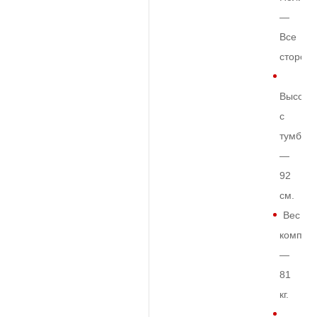
—
Все
сторон
Высота
с
тумбой
—
92
см.
Вес
комплек
—
81
кг.