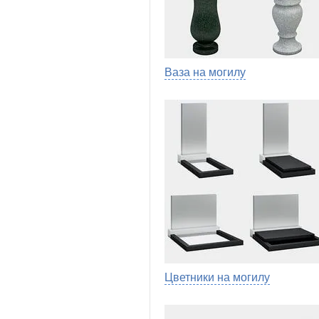
Ваза на могилу
Цветники на могилу