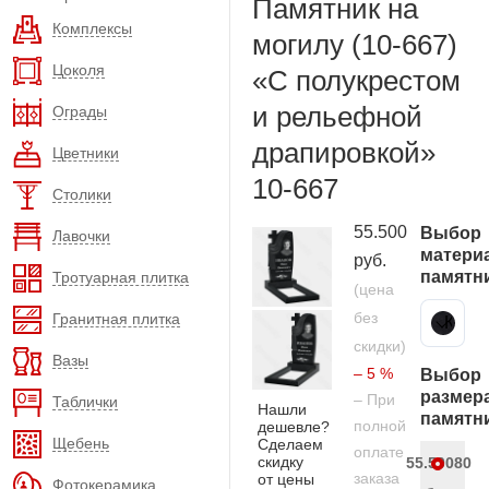
Памятник на
Комплексы
могилу (10-667)
Цоколя
«С полукрестом
и рельефной
Ограды
драпировкой»
Цветники
10-667
Столики
55.500
Выбор
Лавочки
матери
руб.
памятн
Тротуарная плитка
(цена
без
Гранитная плитка
Карельский гранит
скидки)
Вазы
– 5 %
Выбор
размер
– При
Таблички
Нашли
памятн
полной
дешевле?
Щебень
Сделаем
оплате
скидку
55.500
80
заказа
от цены
Фотокерамика