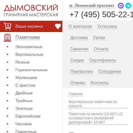
м. Ленинский проспект
+7 (495) 505-22-
Ваша корзина
О компании
Установка
Памятники
Доставка
Сроки
Экономичные
Гарантия
Оплата
Вертикальные
Скидки
Сертификаты
Резные
Горизонтальные
Портфолио
Сотрудники
Маленькие
Отзывы
Контакты
С крестом
Двойные
Главная
Тройные
Вертикальные памятники из
гранита
Элитные
Памятник на могилу (10-667) «С
Европейские
полукрестом и рельефной
драпировкой» 10-667
Часовни
Гранитные