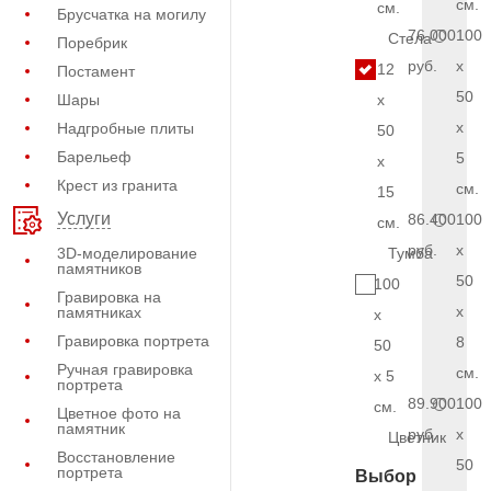
см.
см.
Брусчатка на могилу
76.000
100
Стела
Поребрик
руб.
x
12
Постамент
50
Шары
x
x
Надгробные плиты
50
Барельеф
5
x
Крест из гранита
см.
15
Услуги
86.400
100
см.
руб.
x
3D-моделирование
Тумба
памятников
50
100
Гравировка на
x
памятниках
x
Гравировка портрета
8
50
Ручная гравировка
см.
x 5
портрета
89.900
100
см.
Цветное фото на
памятник
руб.
x
Цветник
Восстановление
50
портрета
Выбор