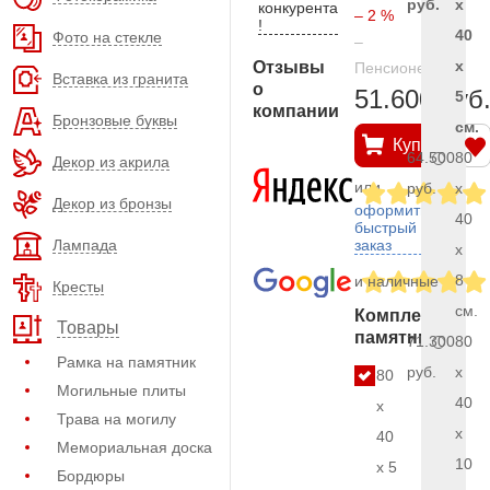
руб.
x
конкурента
– 2 %
!
40
Фото на стекле
–
x
Отзывы
Пенсионерам
Вставка из гранита
о
51.600 руб
5
компании
Бронзовые буквы
см.
Купить
64.500
80
Декор из акрила
или
руб.
x
Декор из бронзы
оформить
40
быстрый
Лампада
заказ
x
8
и наличные
Кресты
см.
Комплект
Товары
памятника
71.300
80
Рамка на памятник
руб.
x
80
Могильные плиты
40
x
Трава на могилу
x
40
Мемориальная доска
10
x 5
Бордюры