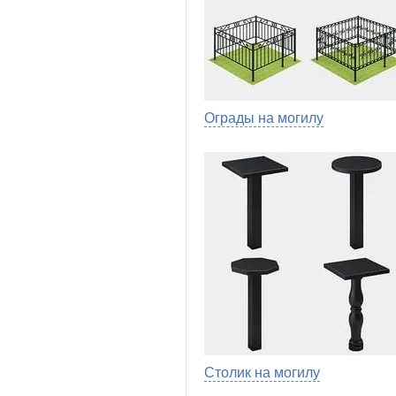
Ограды на могилу
Столик на могилу