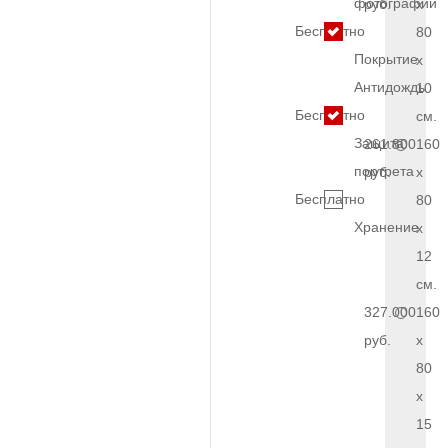
фотографии
руб.
x
Бесплатно
80
Покрытие
x
Антидождь
10
Бесплатно
см.
Защита
261.800
160
портрета
руб.
x
Бесплатно
80
Хранение
x
12
см.
327.000
160
руб.
x
80
x
15