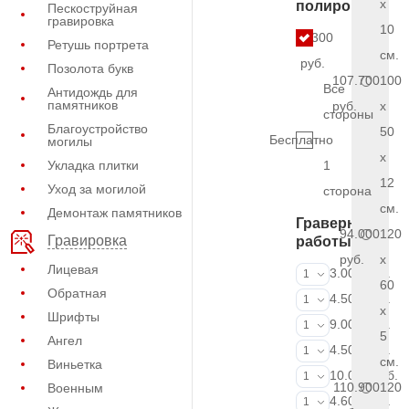
x
полировки
Пескоструйная
гравировка
10
8.300
Ретушь портрета
см.
руб.
Позолота букв
107.700
100
Все
Антидождь для
памятников
руб.
x
стороны
Благоустройство
50
Бесплатно
могилы
x
Укладка плитки
1
12
Уход за могилой
сторона
см.
Демонтаж памятников
Граверные
94.000
120
Гравировка
работы
руб.
x
Лицевая
ФИО и даты (
3.000 руб.
1
60
Обратная
ФИО и даты (
4.500 руб.
1
x
Шрифты
ФИО и даты (
9.000 руб.
1
5
Ангел
Портрет (Грав
4.500 руб.
1
см.
Виньетка
Портрет (Ручн
10.000 руб.
1
110.900
120
Военным
Фотокерамик
4.600 руб.
1