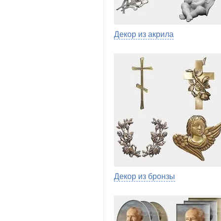
Декор из акрила
Декор из бронзы