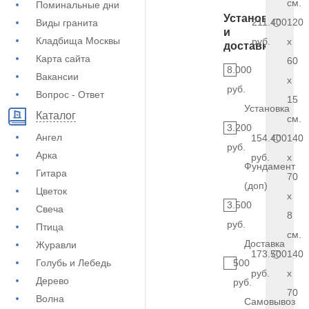
см.
Поминальные дни
Установка
211.400
120
Виды гранита
и
Кладбища Москвы
руб.
x
доставка
Карта сайта
60
8.000
Вакансии
x
руб.
Вопрос - Ответ
15
Установка
Каталог
см.
3.200
Ангел
154.400
140
руб.
Арка
руб.
x
Фундамент
Гитара
70
(доп)
Цветок
x
3.500
Свеча
8
руб.
Птица
см.
Доставка
Журавли
173.500
140
Голубь и Лебедь
500
руб.
x
Дерево
руб.
70
Волна
Самовывоз