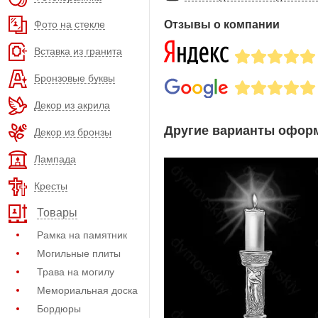
Фото на стекле
Отзывы о компании
Вставка из гранита
Бронзовые буквы
Декор из акрила
Другие варианты оформ
Декор из бронзы
Лампада
Кресты
Товары
Рамка на памятник
Могильные плиты
Трава на могилу
Мемориальная доска
Бордюры