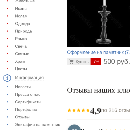
Животные
Иконы
Ислам
Одежда
Природа
Рамка
Свеча
Оформление на памятник (7
Святые
156)
500 руб
Храм
Купить
-7%
Цветы
Информация
Новости
Отзывы наших кли
Пресса о нас
Сертификаты
4,9
Портфолио
по 216 отз
Отзывы
Эпитафии на памятник