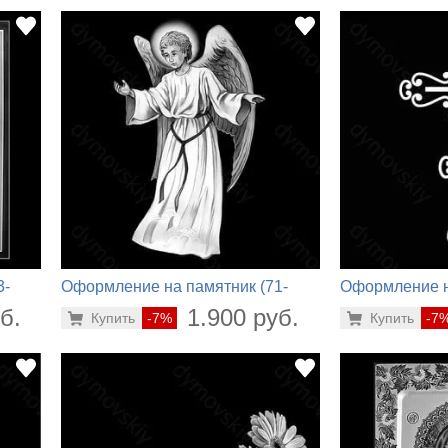
3-
Оформление на памятник (71-
Оформление н
548)
361)
б.
1.900 руб.
Купить
-7%
Купить
-7