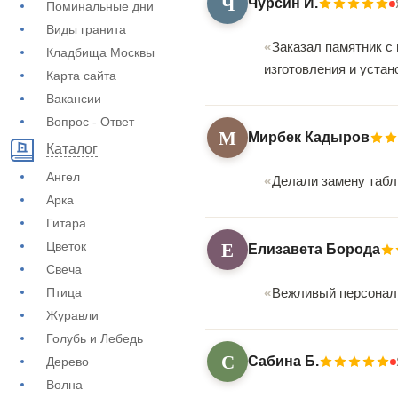
Ч
Чурсин И.
Поминальные дни
Виды гранита
Заказал памятник с 
Кладбища Москвы
изготовления и уста
Карта сайта
Вакансии
Вопрос - Ответ
М
Мирбек Кадыров
Каталог
Ангел
Делали замену табл
Арка
Гитара
Е
Цветок
Елизавета Борода
Свеча
Птица
Вежливый персонал 
Журавли
Голубь и Лебедь
С
Сабина Б.
Дерево
Волна