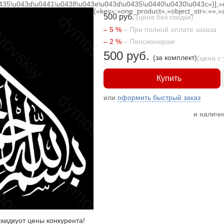
0435\u043d\u0441\u0438\u043e\u043d\u0435\u0440\u0430\u043c»}],»
{«key»:»one_product»,»object_str»:»»,»ac
500 руб.
(цена без скидки)
– 5 %
– При полной оплате заказа
– 2 %
– Пенсионерам
500 руб.
(за комплект)
(цена с
Купить
или
оформить быстрый заказ
и налич
кидку
от цены конкурента
!