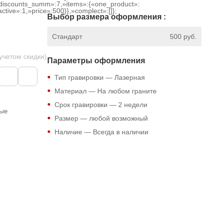
discounts_summ»:7,»items»:{«one_product»:
tive»:1,»price»:500}},»complect»:[]};
Выбор размера оформления :
Стандарт
500 руб.
 учетом скидки)
Параметры оформления
Тип гравировки — Лазерная
Материал — На любом граните
Срок гравировки — 2 недели
ные
Размер — любой возможный
Наличие — Всегда в наличии