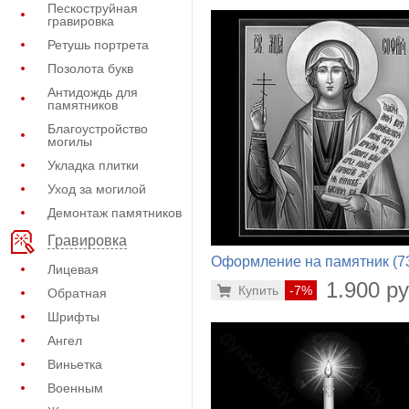
Пескоструйная
гравировка
Ретушь портрета
Позолота букв
Антидождь для
памятников
Благоустройство
могилы
Укладка плитки
Уход за могилой
Демонтаж памятников
Гравировка
Оформление на памятник (7
Лицевая
449)
1.900 ру
Купить
-7%
Обратная
Шрифты
Ангел
Виньетка
Военным