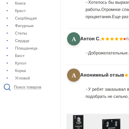
Хотелось бы вырази
Книга
работы.Огромное спа
Крест
процветания.Еще раз
Скорбящая
Фигурные
Стелы
А
Антон С.
Я
Сердце
Плащаница
Доброжелательные. 
Бюст
Купол
Корка
А
Анонимный отзыв
Угловой
Поиск товаров
У ребят заказывал 
подобрать не сильно 