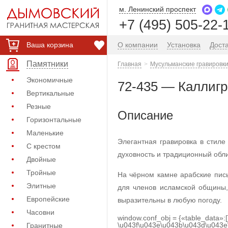
м. Ленинский проспект
+7 (495) 505-22-
Ваша корзина
О компании
Установка
Дост
Памятники
Главная
Мусульманские гравировки
Экономичные
72-435 — Каллиг
Вертикальные
Резные
Описание
Горизонтальные
Маленькие
Элегантная гравировка в стил
С крестом
духовность и традиционный обли
Двойные
Тройные
На чёрном камне арабские пись
Элитные
для членов исламской общины,
Европейские
выразительны в любую погоду.
Часовни
window.conf_obj = {«table_data»:
\u043f\u043e\u043b\u043d\u043e
Гранитные