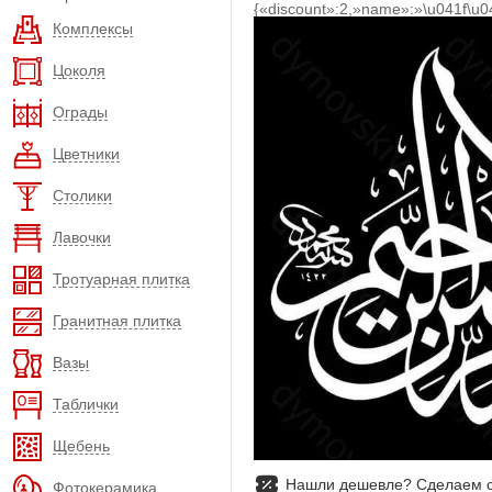
{«discount»:2,»name»:»\u041f\u
Комплексы
Цоколя
Ограды
Цветники
Столики
Лавочки
Тротуарная плитка
Гранитная плитка
Вазы
Таблички
Щебень
Нашли дешевле? Сделаем с
Фотокерамика