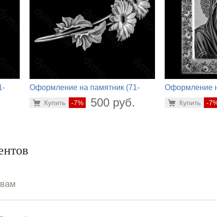
1-
Оформление на памятник (71-
Оформление н
458)
426)
.
500 руб.
Купить
-7%
Купить
-7
ентов
ывам