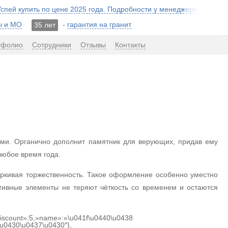
 Успей купить по цене 2025 года. Подробности у менеджера!
ы и МО
-
гарантия на гранит
35 лет
тфолио
Сотрудники
Отзывы
Контакты
ами. Органично дополнит памятник для верующих, придав ему
любое время года.
ёркивая торжественность. Такое оформление особенно уместно
тивные элементы не теряют чёткость со временем и остаются
«discount»:5,»name»:»\u041f\u0440\u0438
u0430\u0437\u0430″},