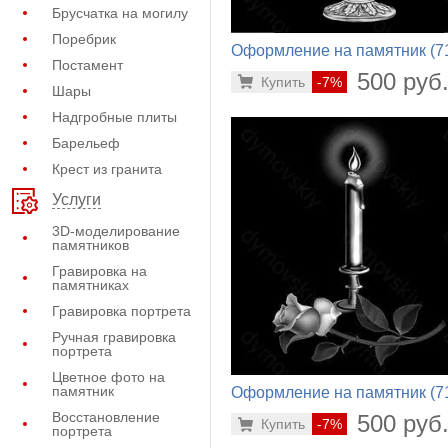
Брусчатка на могилу
Поребрик
Оформление на памятник (7
Постамент
100)
500 руб
Купить
-7%
Шары
Надгробные плиты
Барельеф
Крест из гранита
Услуги
3D-моделирование
памятников
Гравировка на
памятниках
Гравировка портрета
Ручная гравировка
портрета
Цветное фото на
памятник
Оформление на памятник (7
172)
Восстановление
500 руб
Купить
-7%
портрета