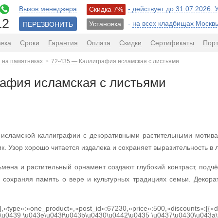
Вызов менеджера
- действует до 31.07.2026.
Скидка 7%
12
-
на всех кладбищах Москв
Установка
ПЕРЕЗВОНИТЬ
авка
Сроки
Гарантия
Оплата
Скидки
Сертификаты
Пор
 на памятниках
72-435 — Каллиграфия исламская с листьями
рафия исламская с листьями
е исламской каллиграфии с декоративными растительными мотив
к. Узор хорошо читается издалека и сохраняет выразительность в 
мена и растительный орнамент создают глубокий контраст, подч
 сохраняя память о вере и культурных традициях семьи. Декора
[],»type»:»one_product»,»post_id»:67230,»price»:500,»discounts»:[{
\u0439 \u043e\u043f\u043b\u0430\u0442\u0435 \u0437\u0430\u043a\