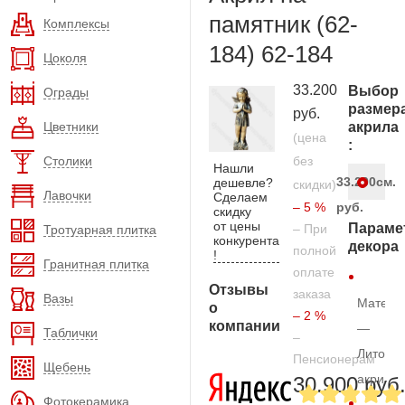
памятник (62-
Комплексы
184) 62-184
Цоколя
33.200
Выбор
Ограды
размер
руб.
Цветники
акрила
(цена
:
Столики
без
Нашли
33.200
см.
дешевле?
скидки)
Лавочки
Сделаем
– 5 %
руб.
скидку
от цены
Параме
– При
Тротуарная плитка
конкурента
декора
полной
!
Гранитная плитка
оплате
Отзывы
заказа
Вазы
Матери
о
– 2 %
компании
—
Таблички
–
Литой
Пенсионерам
Щебень
акрил
30.900 руб
Фотокерамика