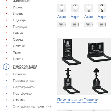
Животные
Иконы
Ислам
Акрил на
Акрил на
Акрил на
Акрил 
Одежда
памятник
памятник
памятник
памятн
50.400 р
56.
Купить
Купить
-7%
Купить
-7%
Куп
-7
(62-304)
(62-220)
(62-104)
(62-178
Природа
Рамка
Свеча
Святые
Храм
Цветы
Информация
Новости
Пресса о нас
Сертификаты
Портфолио
Отзывы
Памятники из Гранита
Эпитафии на памятник