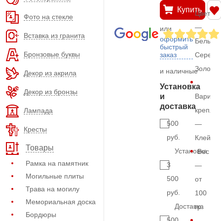
Купить
Цвет
Фото на стекле
—
или
Вставка из гранита
оформить
Белый,
быстрый
Бронзовые буквы
заказ
Серебр
Золото
и наличные
Декор из акрила
Установка
Декор из бронзы
и
Вариан
доставка
крепле
Лампада
500
—
Кресты
руб.
Клей
Товары
Установка
Вес
Рамка на памятник
3
—
Могильные плиты
500
от
Трава на могилу
руб.
100
Мемориальная доска
Доставка
гр.
Бордюры
500