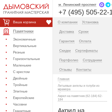
м. Ленинский проспект
+7 (495) 505-22-
Ваша корзина
О компании
Установка
Памятники
Доставка
Сроки
Экономичные
Гарантия
Оплата
Вертикальные
Скидки
Сертификаты
Резные
Горизонтальные
Портфолио
Сотрудники
Маленькие
Отзывы
Контакты
С крестом
Двойные
Главная
Тройные
Литьевые ангелы и голуби из
мрамора
Элитные
Акрил на памятник (62-184) 62-
Европейские
184
Часовни
Акрил на
Гранитные