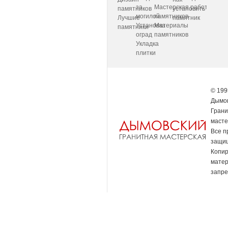
за
Мастерская
работаем
памятников
установить
могилой
памятников
Лучшие
памятник
Установка
Материалы
памятники
оград
памятников
Укладка
плитки
© 199
Дымов
Грани
масте
Все п
защи
Копи
мате
запре