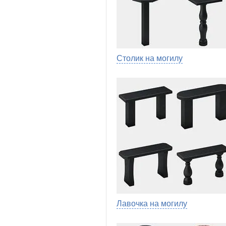
Столик на могилу
Лавочка на могилу