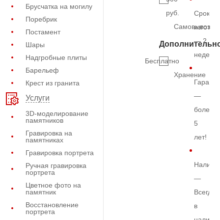
Брусчатка на могилу
руб.
Срок
Поребрик
Самовывоз
изготов
Постамент
— 2
Дополнительн
Шары
недели
Надгробные плиты
Бесплатно
Барельеф
Хранение
Гарант
Крест из гранита
—
Услуги
более
3D-моделирование
памятников
5
Гравировка на
лет!
памятниках
Гравировка портрета
Наличи
Ручная гравировка
портрета
—
Цветное фото на
памятник
Всегда
Восстановление
в
портрета
наличи