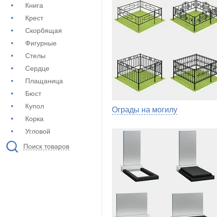
Книга
Крест
Скорбящая
Фигурные
Стелы
Сердце
Плащаница
Бюст
Купол
Ограды на могилу
Корка
Угловой
Поиск товаров