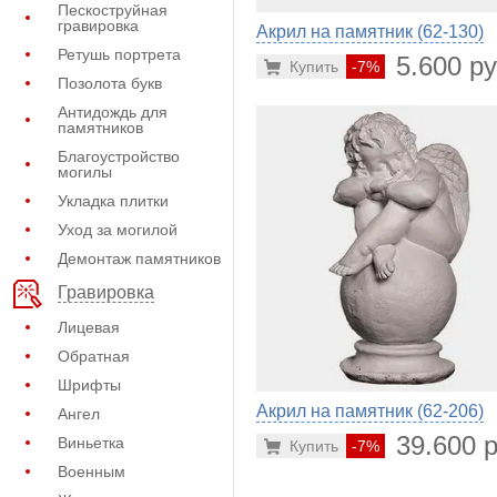
Пескоструйная
гравировка
Акрил на памятник (62-130)
Ретушь портрета
5.600 ру
Купить
-7%
Позолота букв
Антидождь для
памятников
Благоустройство
могилы
Укладка плитки
Уход за могилой
Демонтаж памятников
Гравировка
Лицевая
Обратная
Шрифты
Акрил на памятник (62-206)
Ангел
39.600 р
Виньетка
Купить
-7%
Военным