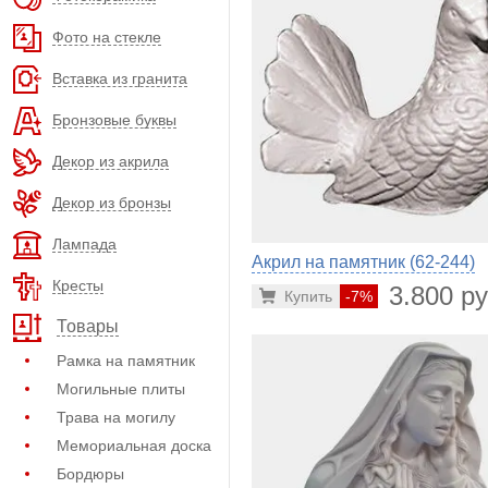
Фото на стекле
Вставка из гранита
Бронзовые буквы
Декор из акрила
Декор из бронзы
Лампада
Акрил на памятник (62-244)
Кресты
3.800 ру
Купить
-7%
Товары
Рамка на памятник
Могильные плиты
Трава на могилу
Мемориальная доска
Бордюры