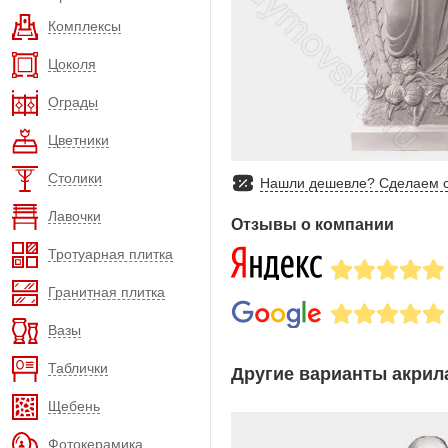
Комплексы
Цоколя
Ограды
Цветники
Столики
Нашли дешевле? Сделаем с
Лавочки
Отзывы о компании
Тротуарная плитка
Гранитная плитка
Вазы
Таблички
Другие варианты акрила
Щебень
Фотокерамика