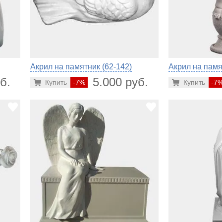
Акрил на памятник (62-142)
Акрил на памя
б.
5.000 руб.
Купить
-7%
Купить
-7