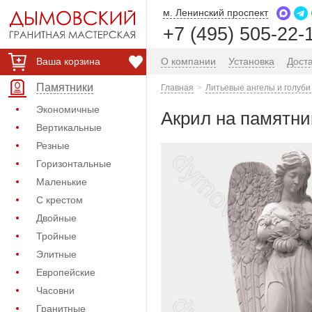
м. Ленинский проспект
+7 (495) 505-22-
Ваша корзина
О компании
Установка
Дост
Памятники
Главная
Литьевые ангелы и голуби
Экономичные
Акрил на памятник
Вертикальные
Резные
Горизонтальные
Маленькие
С крестом
Двойные
Тройные
Элитные
Европейские
Часовни
Гранитные