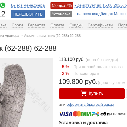
Вызов менеджера
- действует до 15.08.2026.
Скидка 7%
12
-
на всех кладбищах Москв
Установка
ПЕРЕЗВОНИТЬ
авка
Сроки
Гарантия
Оплата
Скидки
Сертификаты
Пор
 из мрамора
Акрил на памятник (62-288) 62-288
 (62-288) 62-288
118.100 руб.
(цена без скидки)
– 5 %
– При полной оплате заказа
– 2 %
– Пенсионерам
109.800 руб.
(цена с учетом 
Купить
или
оформить быстрый заказ
и налич
Установка и доставка