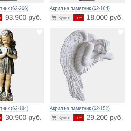
тник (62-266)
Акрил на памятник (62-164)
93.900 руб.
18.000 руб.
%
Купить
-7%
тник (62-184)
Акрил на памятник (62-152)
30.900 руб.
29.200 руб.
%
Купить
-7%