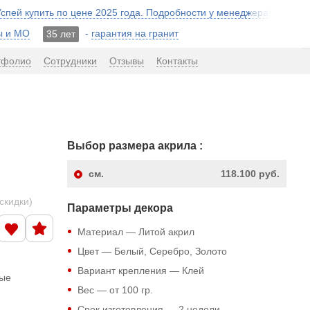
 Успей купить по цене 2025 года. Подробности у менеджера!
ы и МО
-
гарантия на гранит
35 лет
тфолио
Сотрудники
Отзывы
Контакты
Выбор размера акрила :
см.
118.100 руб.
скидки)
Параметры декора
Материал — Литой акрил
Цвет — Белый, Серебро, Золото
Вариант крепления — Клей
ные
Вес — от 100 гр.
Срок изготовления — 2 недели