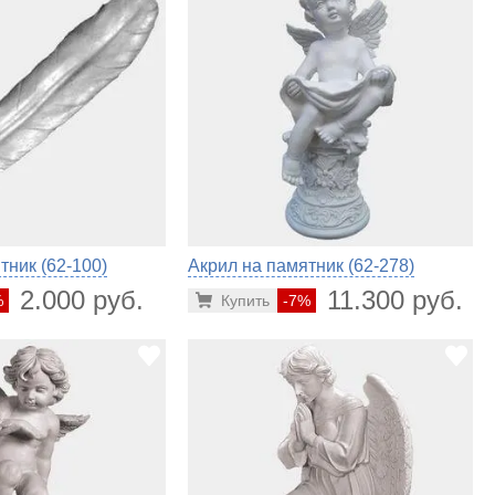
тник (62-100)
Акрил на памятник (62-278)
2.000 руб.
11.300 руб.
%
Купить
-7%