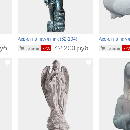
Акрил на памятник (62-194)
Акрил на памя
уб.
42.200 руб.
Купить
-7%
Купить
-7