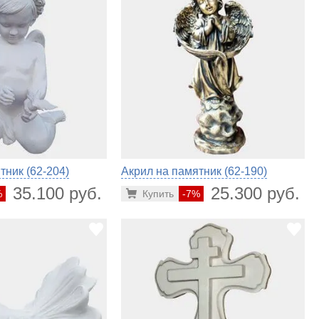
тник (62-204)
Акрил на памятник (62-190)
35.100 руб.
25.300 руб.
%
Купить
-7%