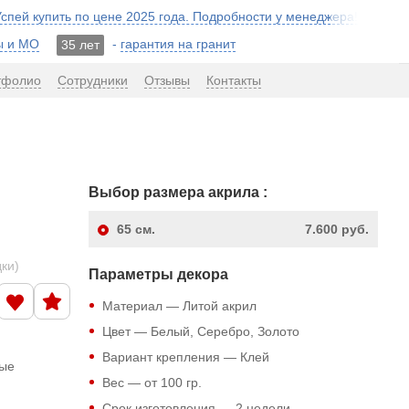
 Успей купить по цене 2025 года. Подробности у менеджера!
ы и МО
-
гарантия на гранит
35 лет
тфолио
Сотрудники
Отзывы
Контакты
Выбор размера акрила :
65
см.
7.600 руб.
дки)
Параметры декора
Материал — Литой акрил
Цвет — Белый, Серебро, Золото
Вариант крепления — Клей
ные
Вес — от 100 гр.
Срок изготовления — 2 недели