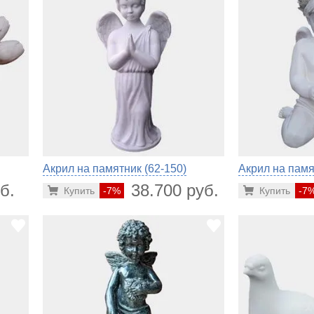
Акрил на памятник (62-150)
Акрил на памя
б.
38.700 руб.
Купить
-7%
Купить
-7