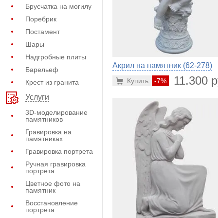
Брусчатка на могилу
Поребрик
Постамент
Шары
Надгробные плиты
Акрил на памятник (62-278)
Барельеф
11.300 р
Купить
-7%
Крест из гранита
Услуги
3D-моделирование
памятников
Гравировка на
памятниках
Гравировка портрета
Ручная гравировка
портрета
Цветное фото на
памятник
Восстановление
портрета