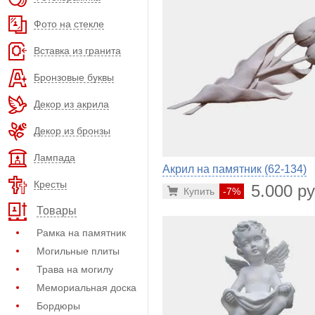
Фото на стекле
Вставка из гранита
Бронзовые буквы
Декор из акрила
Декор из бронзы
Лампада
Акрил на памятник (62-134)
Кресты
5.000 ру
Купить
-7%
Товары
Рамка на памятник
Могильные плиты
Трава на могилу
Мемориальная доска
Бордюры