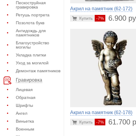
Пескоструйная
гравировка
Акрил на памятник (62-172)
Ретушь портрета
6.900 ру
Купить
-7%
Позолота букв
Антидождь для
памятников
Благоустройство
могилы
Укладка плитки
Уход за могилой
Демонтаж памятников
Гравировка
Лицевая
Обратная
Шрифты
Акрил на памятник (62-178)
Ангел
61.700 р
Виньетка
Купить
-7%
Военным