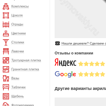
Комплексы
Цоколя
Ограды
Цветники
Столики
Нашли дешевле? Сделаем с
Лавочки
Отзывы о компании
Тротуарная плитка
Гранитная плитка
Вазы
Таблички
Другие варианты акрила
Щебень
Фотокерамика