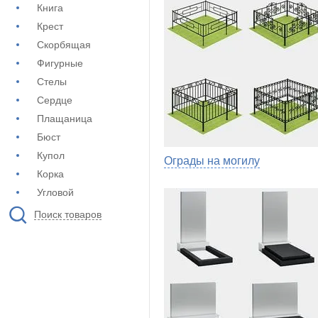
Книга
Крест
Скорбящая
Фигурные
Стелы
Сердце
Плащаница
Бюст
Купол
Ограды на могилу
Корка
Угловой
Поиск товаров