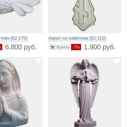
тник (62-170)
Акрил на памятник (62-110)
6.800 руб.
1.900 руб.
%
Купить
-7%