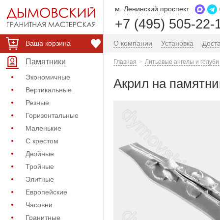
м. Ленинский проспект
+7 (495) 505-22-
Ваша корзина
О компании
Установка
Дост
Памятники
Главная
Литьевые ангелы и голуби
Экономичные
Акрил на памятник
Вертикальные
Резные
Горизонтальные
Маленькие
С крестом
Двойные
Тройные
Элитные
Европейские
Часовни
Гранитные