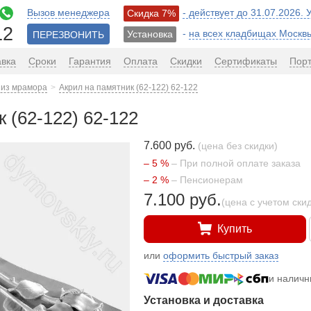
Вызов менеджера
- действует до 31.07.2026.
Скидка 7%
12
-
на всех кладбищах Москв
Установка
ПЕРЕЗВОНИТЬ
авка
Сроки
Гарантия
Оплата
Скидки
Сертификаты
Пор
 из мрамора
Акрил на памятник (62-122) 62-122
 (62-122) 62-122
7.600 руб.
(цена без скидки)
– 5 %
– При полной оплате заказа
– 2 %
– Пенсионерам
7.100 руб.
(цена с учетом ски
Купить
или
оформить быстрый заказ
и налич
Установка и доставка