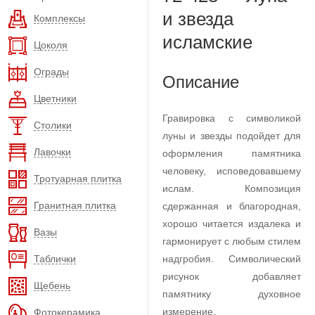
и звезда
Комплексы
исламские
Цоколя
Ограды
Описание
Цветники
Гравировка с символикой
Столики
луны и звезды подойдет для
Лавочки
оформления памятника
человеку, исповедовавшему
Тротуарная плитка
ислам. Композиция
Гранитная плитка
сдержанная и благородная,
хорошо читается издалека и
Вазы
гармонирует с любым стилем
Таблички
надгробия. Символический
рисунок добавляет
Щебень
памятнику духовное
измерение.
Фотокерамика