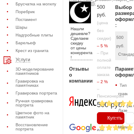
[]};
Брусчатка на могилу
500
Выбор
Поребрик
размер
руб.
оформл
Постамент
(цена
:
Шары
Нашли
без
дешевле?
Надгробные плиты
500
Сделаем
скидки)
Барельеф
скидку
– 5 %
руб.
от цены
Крест из гранита
конкурента
– При
Станда
!
Услуги
полной
оплате
Отзывы
Параме
3D-моделирование
памятников
заказа
о
оформл
компании
Гравировка на
– 2 %
памятниках
Тип
–
Гравировка портрета
гравиро
Пенсионерам
Ручная гравировка
—
500 руб.
портрета
(за
Лазерн
Цветное фото на
памятник
Купить
Восстановление
Матери
портрета
или