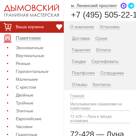
м. Ленинский проспект
+7 (495) 505-22-
Ваша корзина
О компании
Установка
Памятники
Доставка
Сроки
Экономичные
Гарантия
Оплата
Вертикальные
Скидки
Сертификаты
Резные
Горизонтальные
Портфолио
Сотрудники
Маленькие
Отзывы
Контакты
С крестом
Двойные
Главная
Тройные
Мусульманские гравировки на
памятниках
Элитные
72-428 — Луна и звезда
Европейские
исламские
Часовни
72-428 — Луна
Гранитные