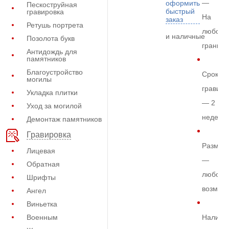
—
оформить
Пескоструйная
быстрый
гравировка
На
заказ
Ретушь портрета
любом
и наличные
Позолота букв
граните
Антидождь для
памятников
Благоустройство
Срок
могилы
гравиро
Укладка плитки
— 2
Уход за могилой
недели
Демонтаж памятников
Гравировка
Размер
Лицевая
—
Обратная
любой
Шрифты
возмож
Ангел
Виньетка
Военным
Наличи