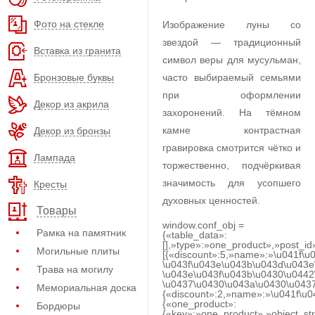
Фото на стекле
Изображение луны со
звездой — традиционный
Вставка из гранита
символ веры для мусульман,
Бронзовые буквы
часто выбираемый семьями
при оформлении
Декор из акрила
захоронений. На тёмном
камне контрастная
Декор из бронзы
гравировка смотрится чётко и
Лампада
торжественно, подчёркивая
значимость для усопшего
Кресты
духовных ценностей.
Товары
window.conf_obj =
Рамка на памятник
{«table_data»:
[],»type»:»one_product»,»post_id
Могильные плиты
[{«discount»:5,»name»:»\u041f\u
\u043f\u043e\u043b\u043d\u043e
Трава на могилу
\u043e\u043f\u043b\u0430\u0442
\u0437\u0430\u043a\u0430\u0437
Мемориальная доска
{«discount»:2,»name»:»\u041f\u
{«one_product»:
Бордюры
{«key»:»one_product»,»object_str