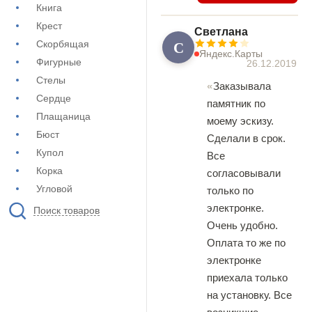
Книга
Крест
Светлана
С
Скорбящая
Яндекс.Карты
Фигурные
26.12.2019
Стелы
Заказывала
Сердце
памятник по
Плащаница
моему эскизу.
Бюст
Сделали в срок.
Купол
Все
Корка
согласовывали
Угловой
только по
электронке.
Поиск товаров
Очень удобно.
Оплата то же по
электронке
приехала только
на установку. Все