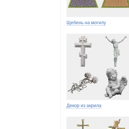
Щебень на могилу
Декор из акрила