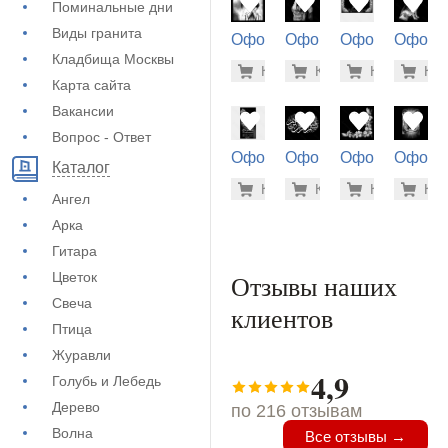
Поминальные дни
Виды гранита
Оформление
Оформление
Оформление
Оформ
на памятник
на памятник
на памятник
на пам
Кладбища Москвы
1.900 ру
1.9
Купить
Купить
-7%
Купить
-7%
Куп
-7
(71-921)
(71-974)
(73-168)
(73-587
Карта сайта
Вакансии
Вопрос - Ответ
Оформление
Оформление
Оформление
Оформ
Каталог
на памятник
на памятник
на памятник
на пам
5.600 ру
500
Купить
Купить
-7%
Купить
-7%
Куп
-7
(72-604)
(72-462)
(71-648)
(73-402
Ангел
Арка
Гитара
Цветок
Отзывы наших
Свеча
клиентов
Птица
Журавли
4,9
Голубь и Лебедь
Дерево
по 216 отзывам
Волна
Все отзывы →