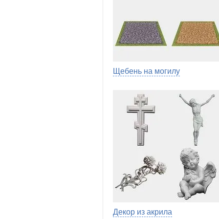
Щебень на могилу
Декор из акрила