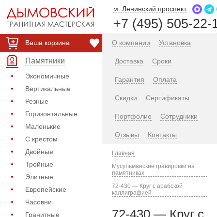
м. Ленинский проспект
+7 (495) 505-22-
Ваша корзина
О компании
Установка
Памятники
Доставка
Сроки
Экономичные
Гарантия
Оплата
Вертикальные
Скидки
Сертификаты
Резные
Горизонтальные
Портфолио
Сотрудники
Маленькие
Отзывы
Контакты
С крестом
Двойные
Главная
Тройные
Мусульманские гравировки на
памятниках
Элитные
72-430 — Круг с арабской
Европейские
каллиграфией
Часовни
72-430 — Круг с
Гранитные