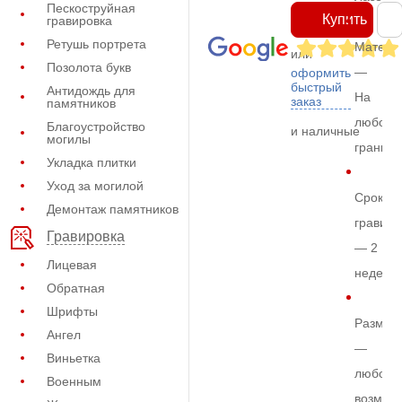
Пескоструйная
Купить
гравировка
Ретушь портрета
Матери
или
Позолота букв
—
оформить
быстрый
Антидождь для
На
заказ
памятников
любом
Благоустройство
и наличные
могилы
граните
Укладка плитки
Уход за могилой
Срок
Демонтаж памятников
гравиро
Гравировка
— 2
Лицевая
недели
Обратная
Шрифты
Размер
Ангел
—
Виньетка
любой
Военным
возмож