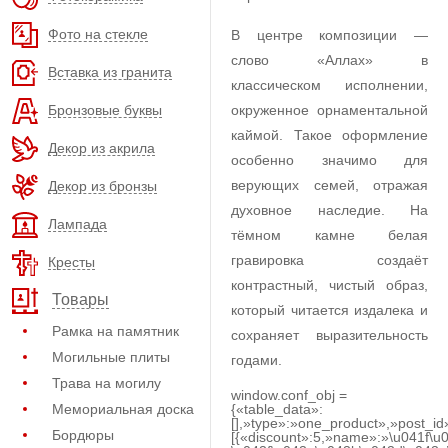
Фото на стекле
В центре композиции —
слово «Аллах» в
Вставка из гранита
классическом исполнении,
Бронзовые буквы
окруженное орнаментальной
каймой. Такое оформление
Декор из акрила
особенно значимо для
верующих семей, отражая
Декор из бронзы
духовное наследие. На
Лампада
тёмном камне белая
гравировка создаёт
Кресты
контрастный, чистый образ,
Товары
который читается издалека и
Рамка на памятник
сохраняет выразительность
Могильные плиты
годами.
Трава на могилу
window.conf_obj =
Мемориальная доска
{«table_data»:
[],»type»:»one_product»,»post_id
Бордюры
[{«discount»:5,»name»:»\u041f\u