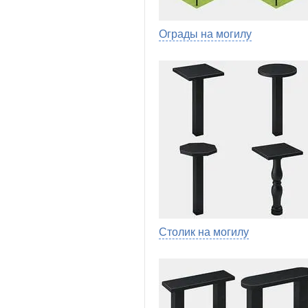
Ограды на могилу
Столик на могилу