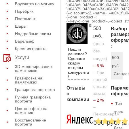
\u043f\u043e\u043b\u043d\u043e
Брусчатка на могилу
\u043e\u043f\u043b\u0430\u0442
\u0437\u0430\u043a\u0430\u0437
Поребрик
{«discount»:2,»name»:»\u041f\u
{«one_product»:
Постамент
{«key»:»one_product»,»object_str
[]};
Шары
500
Выбор
Надгробные плиты
размер
руб.
оформл
Барельеф
(цена
:
Крест из гранита
Нашли
без
дешевле?
Услуги
500
Сделаем
скидки)
скидку
– 5 %
руб.
3D-моделирование
от цены
памятников
конкурента
– При
Станда
!
Гравировка на
полной
памятниках
оплате
Отзывы
Параме
Гравировка портрета
заказа
о
оформл
Ручная гравировка
компании
– 2 %
портрета
Тип
–
Цветное фото на
гравиро
памятник
Пенсионерам
—
Восстановление
500 руб.
(за
портрета
Лазерн