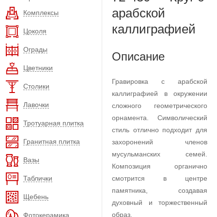
арабской
Комплексы
каллиграфией
Цоколя
Ограды
Описание
Цветники
Гравировка с арабской
Столики
каллиграфией в окружении
Лавочки
сложного геометрического
орнамента. Символический
Тротуарная плитка
стиль отлично подходит для
Гранитная плитка
захоронений членов
мусульманских семей.
Вазы
Композиция органично
Таблички
смотрится в центре
памятника, создавая
Щебень
духовный и торжественный
образ.
Фотокерамика