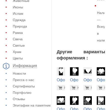
Животные
Иконы
Наличи
Ислам
—
Одежда
Природа
Всегда
Рамка
в
Свеча
наличи
Святые
Другие варианты
Храм
оформления :
Цветы
Информация
Новости
Пресса о нас
Оформление
Оформление
Оформление
Оформ
на памятник
на памятник
на памятник
на пам
Сертификаты
3.700 ру
1.9
Купить
Купить
-7%
Купить
-7%
Куп
-7
(72-254)
(71-742)
(73-168)
(71-478
Портфолио
Отзывы
Эпитафии на памятник
Оформление
Оформление
Оформление
Оформ