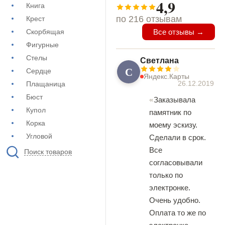
4,9
Книга
по 216 отзывам
Крест
Скорбящая
Все отзывы →
Фигурные
Стелы
Светлана
С
Сердце
Яндекс.Карты
26.12.2019
Плащаница
Бюст
Заказывала
Купол
памятник по
Корка
моему эскизу.
Угловой
Сделали в срок.
Все
Поиск товаров
согласовывали
только по
электронке.
Очень удобно.
Оплата то же по