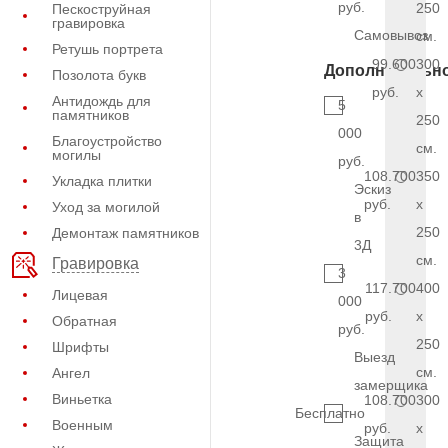
руб.
250
Пескоструйная
гравировка
Самовывоз
см.
Ретушь портрета
99.600
300
Дополнительн
Позолота букв
руб.
x
Антидождь для
5
памятников
250
000
Благоустройство
см.
могилы
руб.
108.700
350
Укладка плитки
Эскиз
руб.
x
Уход за могилой
в
250
Демонтаж памятников
3Д
см.
Гравировка
3
117.700
400
Лицевая
000
руб.
x
Обратная
руб.
250
Шрифты
Выезд
см.
Ангел
замерщика
Виньетка
108.700
300
Бесплатно
Военным
руб.
x
Защита