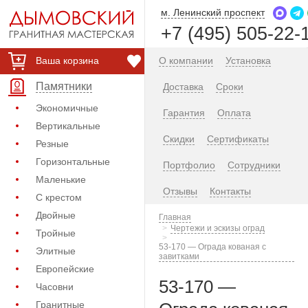
м. Ленинский проспект
+7 (495) 505-22-
Ваша корзина
О компании
Установка
Памятники
Доставка
Сроки
Экономичные
Гарантия
Оплата
Вертикальные
Скидки
Сертификаты
Резные
Горизонтальные
Портфолио
Сотрудники
Маленькие
Отзывы
Контакты
С крестом
Двойные
Главная
Чертежи и эскизы оград
Тройные
53-170 — Ограда кованая с
Элитные
завитками
Европейские
53-170 —
Часовни
Гранитные