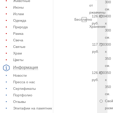
Животные
300
от
Иконы
см.
ржавчины
Ислам
126.800
400
Бесплатно
Одежда
руб.
x
Хранение
Природа
300
Рамка
см.
Свеча
117.700
300
Святые
руб.
x
Храм
350
Цветы
см.
Информация
126.800
350
Новости
руб.
x
Пресса о нас
350
Сертификаты
см.
Портфолио
Сво
Отзывы
разм
Эпитафии на памятник