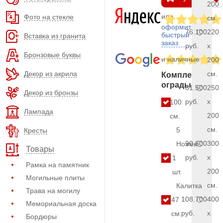
200
или
Фото на стекле
см.
оформить
76.100
220
быстрый
Вставка из гранита
заказ
руб.
x
Бронзовые буквы
и наличные
200
Декор из акрила
см.
Комплект
ограды
81.500
250
Декор из бронзы
руб.
x
100
Лампада
200
см.
см.
5
Кресты
90.600
300
Ножек
Товары
руб.
x
1
Рамка на памятник
200
шт.
Могильные плиты
см.
Калитка
Трава на могилу
108.700
400
47
Мемориальная доска
руб.
x
см.
Бордюры