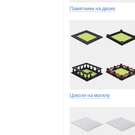
Памятники на двоих
Цоколя на могилу