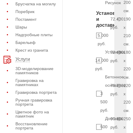
200
Рисунок
Брусчатка на могилу
см.
Поребрик
Установка
и
72.400
190
Постамент
доставка
Шары
руб.
x
Надгробные плиты
5.000
210
Барельеф
руб.
см.
Крест из гранита
Установка
72.400
180
Услуги
14.000
руб.
x
3D-моделирование
руб.
220
памятников
Бетонное
см.
Гравировка на
памятниках
основание
79.700
220
Гравировка портрета
3
руб.
x
Ручная гравировка
500
220
портрета
руб.
см.
Цветное фото на
памятник
Доставка
90.600
250
Восстановление
500
руб.
x
портрета