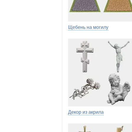
Щебень на могилу
Декор из акрила