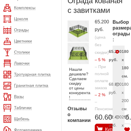
Ограда кованая
Комплексы
с завитками
Цоколя
65.200
Выбор
размер
руб.
Ограды
ограды
(цена
:
Цветники
без
65.200
180
Столики
скидки)
– 5 %
руб.
x
Лавочки
– При
180
Нашли
полной
дешевле?
Тротуарная плитка
см.
Сделаем
оплате
скидку
68.800
180
Гранитная плитка
заказа
от цены
руб.
x
конкурента
– 2 %
Вазы
!
200
–
Таблички
Отзывы
Пенсионерам
см.
о
60.600 руб
72.400
200
Щебень
компании
руб.
x
Купить
Фотокерамика