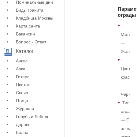
Поминальные дни
Параме
Виды гранита
ограды
Кладбища Москвы
Карта сайта
Вакансии
Матери
Вопрос - Ответ
—
Каталог
Железо
Ангел
Цвет
Арка
Гитара
краски
Цветок
—
Свеча
Черный
Птица
Тип
Журавли
ограды
Голубь и Лебедь
— С
Дерево
элемен
Волна