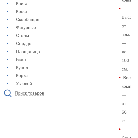
ковки
Книга
Крест
Высота
Скорбящая
от
Фигурные
земли
Стелы
—
Сердце
Плащаница
до
Бюст
100
Купол
см.
Корка
Вес
Угловой
комплек
Поиск товаров
—
от
50
кг.