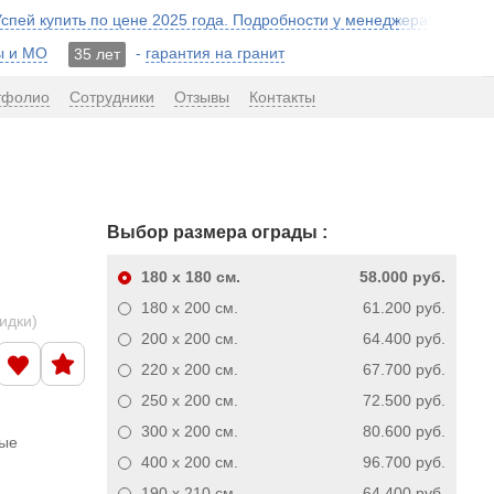
 Успей купить по цене 2025 года. Подробности у менеджера!
ы и МО
-
гарантия на гранит
35 лет
тфолио
Сотрудники
Отзывы
Контакты
Выбор размера ограды :
180 x 180
см.
58.000 руб.
180 x 200
см.
61.200 руб.
кидки)
200 x 200
см.
64.400 руб.
220 x 200
см.
67.700 руб.
250 x 200
см.
72.500 руб.
300 x 200
см.
80.600 руб.
ные
400 x 200
см.
96.700 руб.
190 x 210
см.
64.400 руб.