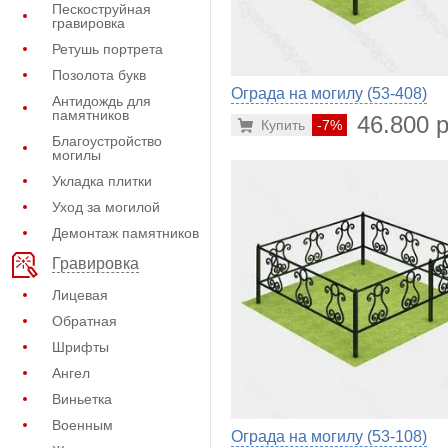
Пескоструйная
гравировка
Ретушь портрета
Позолота букв
Ограда на могилу (53-408)
Антидождь для
памятников
46.800 р
Купить
-7%
Благоустройство
могилы
Укладка плитки
Уход за могилой
Демонтаж памятников
Гравировка
Лицевая
Обратная
Шрифты
Ангел
Виньетка
Военным
Ограда на могилу (53-108)