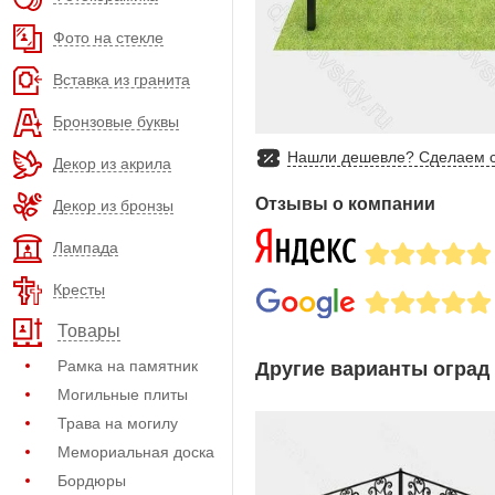
Фото на стекле
Вставка из гранита
Бронзовые буквы
Нашли дешевле? Сделаем с
Декор из акрила
Отзывы о компании
Декор из бронзы
Лампада
Кресты
Товары
Рамка на памятник
Другие варианты оград 
Могильные плиты
Трава на могилу
Мемориальная доска
Бордюры