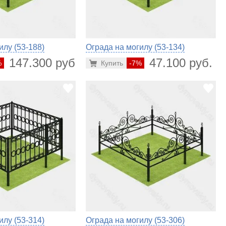
илу (53-188)
Ограда на могилу (53-134)
147.300 руб.
47.100 руб.
%
Купить
-7%
илу (53-314)
Ограда на могилу (53-306)