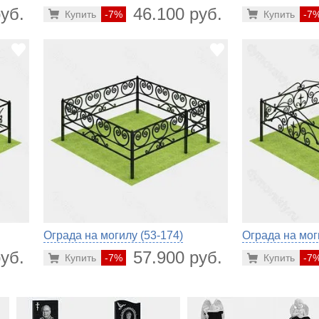
уб.
46.100 руб.
Купить
-7%
Купить
-7
Ограда на могилу (53-174)
Ограда на мог
уб.
57.900 руб.
Купить
-7%
Купить
-7