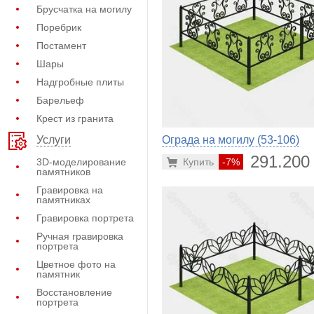
Брусчатка на могилу
Поребрик
Постамент
Шары
Надгробные плиты
Барельеф
Крест из гранита
Ограда на могилу (53-106)
Услуги
291.200
3D-моделирование
Купить
-7%
памятников
Гравировка на
памятниках
Гравировка портрета
Ручная гравировка
портрета
Цветное фото на
памятник
Восстановление
портрета