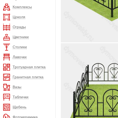
Комплексы
Цоколя
Ограды
Цветники
Столики
Лавочки
Тротуарная плитка
Гранитная плитка
Вазы
Таблички
Щебень
Фотокерамика