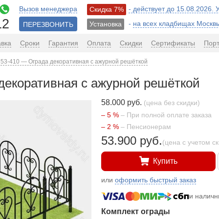
Вызов менеджера
- действует до 15.08.2026.
Скидка 7%
12
-
на всех кладбищах Москв
Установка
ПЕРЕЗВОНИТЬ
авка
Сроки
Гарантия
Оплата
Скидки
Сертификаты
Пор
53-410 — Ограда декоративная с ажурной решёткой
декоративная с ажурной решёткой
58.000 руб.
(цена без скидки)
– 5 %
– При полной оплате заказа
– 2 %
– Пенсионерам
53.900 руб.
(цена с учетом с
Купить
или
оформить быстрый заказ
и налич
Комплект ограды