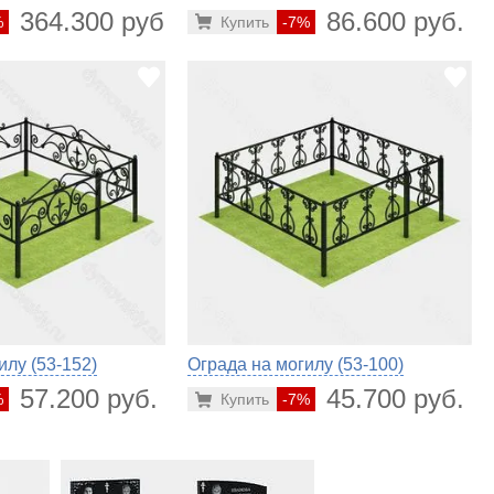
364.300 руб.
86.600 руб.
%
Купить
-7%
илу (53-152)
Ограда на могилу (53-100)
57.200 руб.
45.700 руб.
%
Купить
-7%