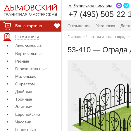
м. Ленинский проспект
+7 (495) 505-22-
Ваша корзина
О компании
Установка
Дост
Памятники
Главная
Чертежи и эскизы оград
Экономичные
53-410 — Ограда 
Вертикальные
Резные
Горизонтальные
Маленькие
С крестом
Двойные
Тройные
Элитные
Европейские
Часовни
Гранитные