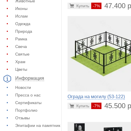
Животные
47.400 р
Купить
-7%
Иконы
Ислам
Одежда
Природа
Рамка
Свеча
Святые
Храм
Цветы
Информация
Новости
Пресса о нас
Ограда на могилу (53-122)
Сертификаты
45.500 р
Купить
-7%
Портфолио
Отзывы
Эпитафии на памятник