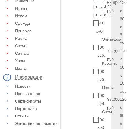
Животные
68.500
120
Фотокерамик
4.600 руб.
1
Иконы
руб.
x
Фото на стекл
8.300 руб.
1
Ислам
60
1200
Одежда
x
Природа
руб.
8
Рамка
Эпитафия
см.
Свеча
700
75.700
120
Святые
руб.
руб.
x
Храм
Крестик
60
Цветы
700
x
Информация
руб.
10
Новости
Цветы
см.
Пресса о нас
700
97.000
120
Сертификаты
руб.
руб.
x
Портфолио
Свеча
60
Отзывы
700
Эпитафии на памятник
x
руб.