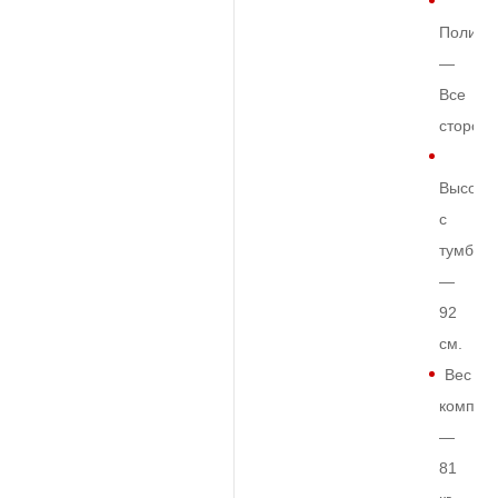
Полиро
—
Все
сторон
Высота
с
тумбой
—
92
см.
Вес
комплек
—
81