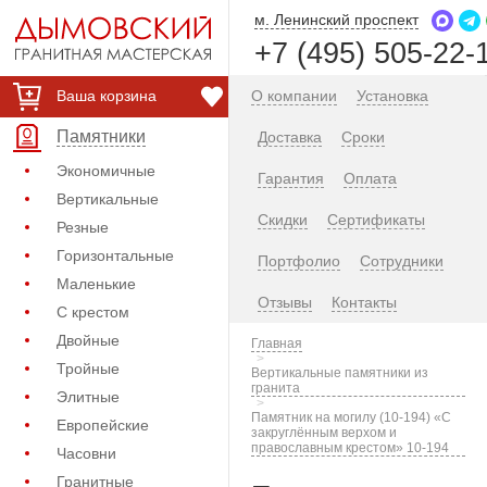
м. Ленинский проспект
+7 (495) 505-22-
Ваша корзина
О компании
Установка
Памятники
Доставка
Сроки
Экономичные
Гарантия
Оплата
Вертикальные
Скидки
Сертификаты
Резные
Горизонтальные
Портфолио
Сотрудники
Маленькие
Отзывы
Контакты
С крестом
Двойные
Главная
Тройные
Вертикальные памятники из
гранита
Элитные
Памятник на могилу (10-194) «С
Европейские
закруглённым верхом и
православным крестом» 10-194
Часовни
Гранитные