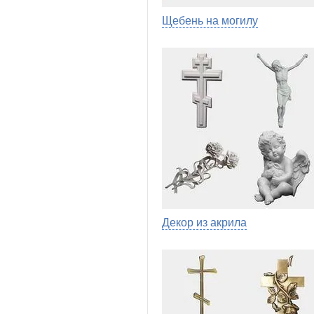
Щебень на могилу
Декор из акрила