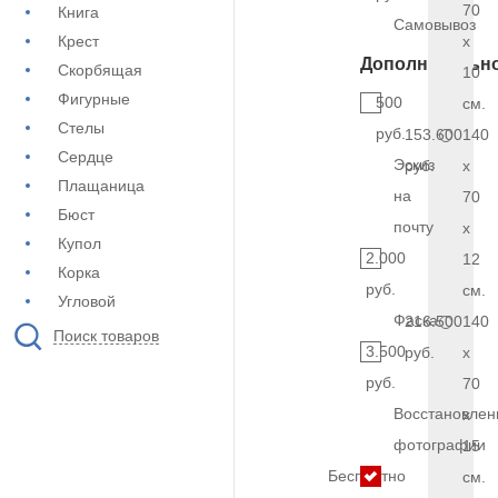
70
Книга
Самовывоз
Крест
x
Дополнительн
Скорбящая
10
Фигурные
500
см.
Стелы
руб.
153.600
140
Сердце
Эскиз
руб.
x
Плащаница
на
70
Бюст
почту
x
Купол
2.000
12
Корка
руб.
см.
Угловой
Фаска
216.500
140
Поиск товаров
3.500
руб.
x
руб.
70
Восстановлен
x
фотографии
15
Бесплатно
см.