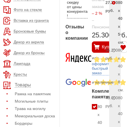
скидку
27.200
80
заказа
от цены
Фото на стекле
руб.
x
конкурента
– 2 %
!
40
–
Вставка из гранита
x
Отзывы
Пенсионерам
Бронзовые буквы
о
25.300 руб
5
компании
Декор из акрила
см.
Купить
36.200
80
Декор из бронзы
или
руб.
x
Лампада
оформить
40
быстрый
заказ
x
Кресты
8
и наличные
Товары
см.
Комплект
Рамка на памятник
памятника
43.000
80
Могильные плиты
руб.
x
80
Трава на могилу
40
x
Мемориальная доска
x
40
Бордюры