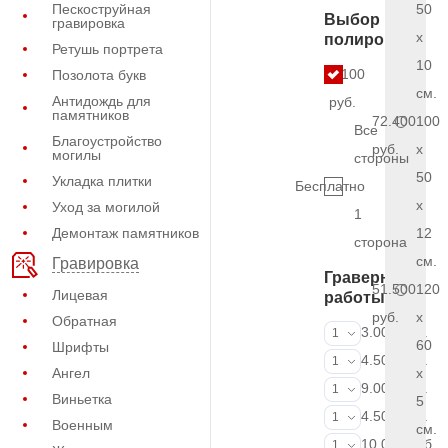
Пескоструйная
50
Выбор
гравировка
x
полировки
Ретушь портрета
10
4.100
Позолота букв
см.
Антидождь для
руб.
памятников
72.400
100
Все
Благоустройство
руб.
x
могилы
стороны
50
Укладка плитки
Бесплатно
x
Уход за могилой
1
Демонтаж памятников
12
сторона
см.
Гравировка
Граверные
51.500
120
Лицевая
работы
руб.
x
Обратная
ФИО и даты (
3.000 руб.
1
60
Шрифты
ФИО и даты (
4.500 руб.
1
Ангел
x
ФИО и даты (
9.000 руб.
1
Виньетка
5
Портрет (Грав
4.500 руб.
1
Военным
см.
Портрет (Ручн
10.000 руб.
1