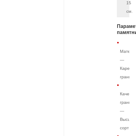
15
см.
Параме
памятн
Матери
—
Карельс
гранит
Качеств
гранита
—
Высший
сорт