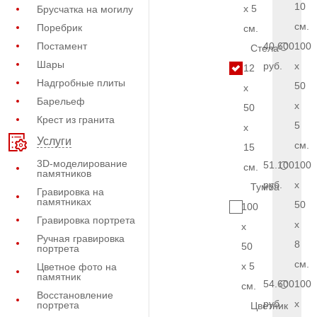
10
x 5
Брусчатка на могилу
см.
Поребрик
см.
Постамент
40.600
100
Стела
Шары
руб.
x
12
Надгробные плиты
50
x
Барельеф
x
50
Крест из гранита
5
x
Услуги
см.
15
3D-моделирование
51.100
100
см.
памятников
руб.
x
Тумба
Гравировка на
памятниках
50
100
Гравировка портрета
x
x
Ручная гравировка
8
50
портрета
см.
x 5
Цветное фото на
памятник
54.600
100
см.
Восстановление
руб.
x
портрета
Цветник