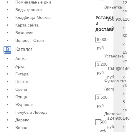
Поминальные дни
12
Виньетка
Виды гранита
см.
Кладбища Москвы
Установка
168.900
120
и
Карта сайта
руб.
x
доставка
Вакансии
60
8.000
Вопрос - Ответ
x
руб.
Каталог
15
Установка
Ангел
см.
3.200
Арка
104.900
140
руб.
Гитара
руб.
x
Фундамент
Цветок
70
(доп)
Свеча
x
Птица
3.500
8
Журавли
руб.
см.
Голубь и Лебедь
Доставка
124.000
140
Дерево
500
руб.
x
Волна
руб.