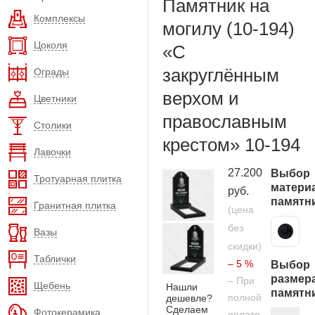
Памятник на
Комплексы
могилу (10-194)
Цоколя
«С
закруглённым
Ограды
верхом и
Цветники
православным
Столики
крестом» 10-194
Лавочки
27.200
Выбор
Тротуарная плитка
матери
руб.
памятн
Гранитная плитка
(цена
без
Карельский гранит
Вазы
скидки)
Таблички
– 5 %
Выбор
размер
– При
Щебень
Нашли
памятн
полной
дешевле?
Сделаем
Фотокерамика
оплате