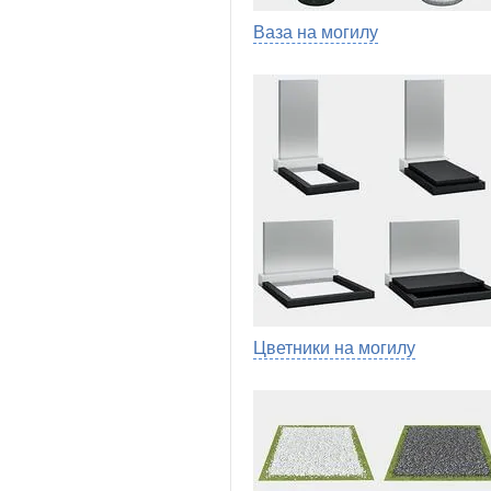
Ваза на могилу
Цветники на могилу