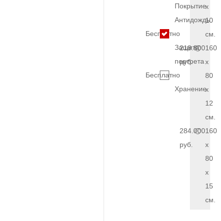
Покрытие
x
Антидождь
10
Бесплатно
см.
Защита
218.800
160
портрета
руб.
x
Бесплатно
80
Хранение
x
12
см.
284.000
160
руб.
x
80
x
15
см.