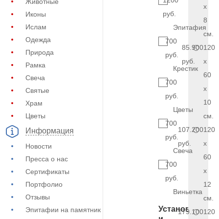
1200
Животные
x
руб.
Иконы
8
Ислам
Эпитафия
см.
Одежда
700
85.900
120
Природа
руб.
руб.
x
Рамка
Крестик
60
Свеча
700
x
Святые
руб.
10
Храм
Цветы
Цветы
см.
700
107.200
120
Информация
руб.
руб.
x
Новости
Свеча
60
Пресса о нас
700
x
Сертификаты
руб.
Портфолио
12
Виньетка
Отзывы
см.
Установка
Эпитафии на памятник
179.100
120
и