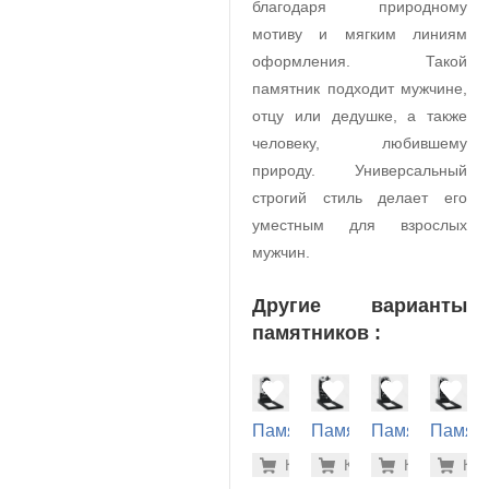
благодаря природному
мотиву и мягким линиям
оформления. Такой
памятник подходит мужчине,
отцу или дедушке, а также
человеку, любившему
природу. Универсальный
строгий стиль делает его
уместным для взрослых
мужчин.
Другие варианты
памятников :
Памятник
Памятник
Памятник
Памят
на
на
на
на
41.800 р
33.
Купить
Купить
-7%
Купить
-7%
Куп
-7
могилу
могилу
могилу
могилу