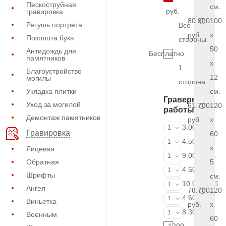
Пескоструйная
см.
руб.
гравировка
80.900
100
Ретушь портрета
Все
руб.
x
Позолота букв
стороны
50
Антидождь для
Бесплатно
памятников
x
1
Благоустройство
12
могилы
сторона
Укладка плитки
см.
Граверные
Уход за могилой
61.700
120
работы
Демонтаж памятников
руб.
x
ФИО и даты (
3.000 руб.
1
Гравировка
60
ФИО и даты (
4.500 руб.
1
x
Лицевая
ФИО и даты (
9.000 руб.
1
Обратная
5
Портрет (Грав
4.500 руб.
1
Шрифты
см.
Портрет (Ручн
10.000 руб.
1
Ангел
78.700
120
Фотокерамик
4.600 руб.
1
Виньетка
руб.
x
Фото на стекл
8.300 руб.
1
Военным
60