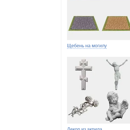
Щебень на могилу
Декор из акрила