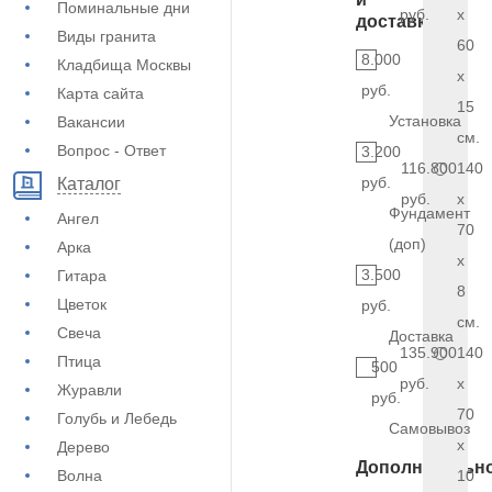
Поминальные дни
руб.
x
доставка
Виды гранита
60
8.000
Кладбища Москвы
x
руб.
Карта сайта
15
Установка
Вакансии
см.
Вопрос - Ответ
3.200
116.800
140
руб.
Каталог
руб.
x
Фундамент
Ангел
70
(доп)
Арка
x
3.500
Гитара
8
Цветок
руб.
см.
Свеча
Доставка
135.900
140
Птица
500
руб.
x
Журавли
руб.
70
Голубь и Лебедь
Самовывоз
x
Дерево
Дополнительн
Волна
10