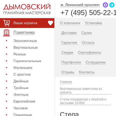
м. Ленинский проспект
+7 (495) 505-22-
Ваша корзина
О компании
Установка
Памятники
Доставка
Сроки
Экономичные
Гарантия
Оплата
Вертикальные
Скидки
Сертификаты
Резные
Горизонтальные
Портфолио
Сотрудники
Маленькие
Отзывы
Контакты
С крестом
Двойные
Главная
Тройные
Вертикальные памятники из
гранита
Элитные
Стела полукруглая с берёзой и
Европейские
листьями 10-806
Часовни
Стела
Гранитные