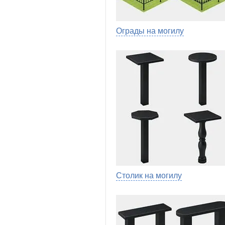
Ограды на могилу
Столик на могилу