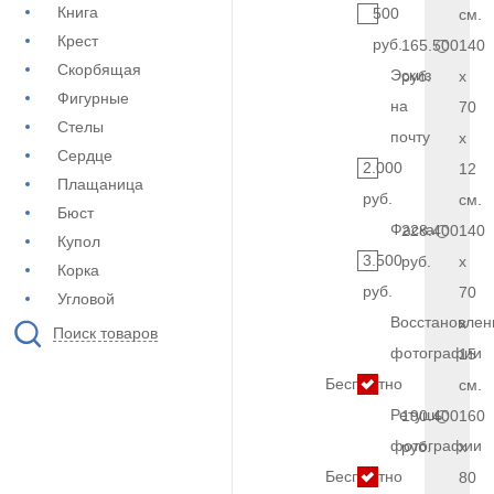
Книга
500
см.
Крест
руб.
165.500
140
Скорбящая
Эскиз
руб.
x
Фигурные
на
70
Стелы
почту
x
Сердце
2.000
12
Плащаница
руб.
см.
Бюст
Фаска
228.400
140
Купол
3.500
руб.
x
Корка
руб.
70
Угловой
Восстановлен
x
Поиск товаров
фотографии
15
Бесплатно
см.
Ретушь
190.400
160
фотографии
руб.
x
Бесплатно
80