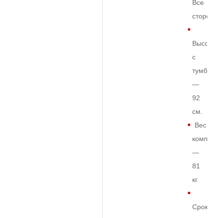
Все
сторон
Высота
с
тумбой
—
92
см.
Вес
комплек
—
81
кг.
Срок