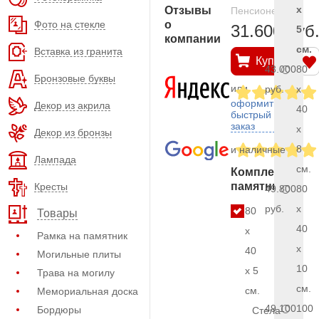
x
Отзывы
Пенсионерам
Фото на стекле
о
31.600 руб
5
компании
см.
Вставка из гранита
Купить
43.000
80
Бронзовые буквы
или
руб.
x
оформить
Декор из акрила
40
быстрый
заказ
x
Декор из бронзы
8
и наличные
Лампада
см.
Комплект
памятника
Кресты
49.800
80
руб.
x
80
Товары
40
x
Рамка на памятник
x
40
Могильные плиты
10
x 5
Трава на могилу
см.
см.
Мемориальная доска
49.100
100
Бордюры
Стела