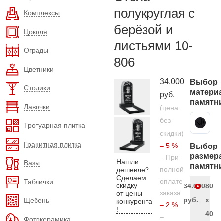
полукруглая с
Комплексы
берёзой и
Цоколя
листьями 10-
Ограды
806
Цветники
34.000
Выбор
Столики
матери
руб.
памятн
Лавочки
(цена
без
Карельский гранит
Тротуарная плитка
скидки)
Гранитная плитка
– 5 %
Выбор
размер
– При
Нашли
Вазы
памятн
полной
дешевле?
Сделаем
оплате
Таблички
скидку
34.000
80
заказа
от цены
руб.
x
Щебень
конкурента
– 2 %
!
40
–
Фотокерамика