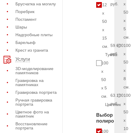
Брусчатка на могилу
руб.
x
12
Поребрик
50
x
Постамент
x
50
Шары
5
x
Надгробные плиты
см.
15
Барельеф
59.600
100
см.
Крест из гранита
руб.
x
Тумба
Услуги
50
100
3D-моделирование
x
x
памятников
8
50
Гравировка на
памятниках
см.
x 5
Гравировка портрета
63.100
100
см.
Ручная гравировка
руб.
x
портрета
Цветник
Цветное фото на
50
Выбор
памятник
x
полировки
Восстановление
портрета
10
5.100