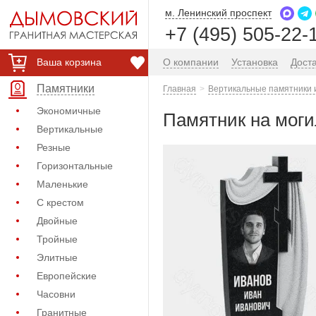
м. Ленинский проспект
+7 (495) 505-22-
Ваша корзина
О компании
Установка
Дост
Памятники
Главная
Вертикальные памятники 
Экономичные
Памятник на моги
Вертикальные
Резные
Горизонтальные
Маленькие
С крестом
Двойные
Тройные
Элитные
Европейские
Часовни
Гранитные