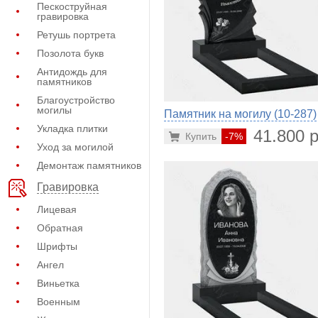
Пескоструйная
гравировка
Ретушь портрета
Позолота букв
Антидождь для
памятников
Благоустройство
могилы
Памятник на могилу (10-287)
Укладка плитки
41.800 р
Купить
-7%
Уход за могилой
Демонтаж памятников
Гравировка
Лицевая
Обратная
Шрифты
Ангел
Виньетка
Военным