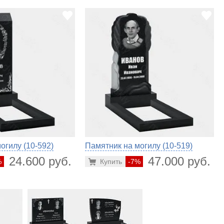
огилу (10-592)
Памятник на могилу (10-519)
24.600 руб.
47.000 руб.
%
Купить
-7%