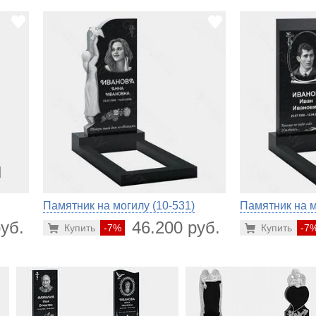
Памятник на могилу (10-531)
Памятник на м
уб.
46.200 руб.
Купить
-7%
Купить
-7