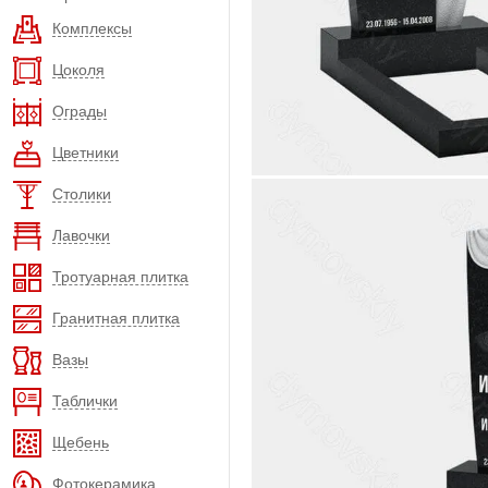
Комплексы
Цоколя
Ограды
Цветники
Столики
Лавочки
Тротуарная плитка
Гранитная плитка
Вазы
Таблички
Щебень
Фотокерамика