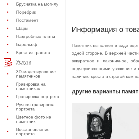
Брусчатка на могилу
Поребрик
Постамент
Информация о тов
Шары
Надгробные плиты
Барельеф
Памятник выполнен в виде вер
Крест из гранита
одной стороне. В верхней част
аккуратное и лаконичное, об
Услуги
подчеркивающими уважение и с
3D-моделирование
памятников
наличию креста и строгой компо
Гравировка на
памятниках
Другие варианты памят
Гравировка портрета
Ручная гравировка
портрета
Цветное фото на
памятник
Восстановление
портрета