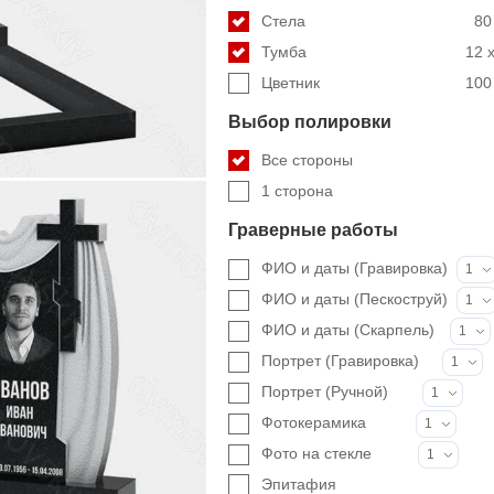
Стела
80
Тумба
12 x
Цветник
100 
Выбор полировки
Все стороны
1 сторона
Граверные работы
ФИО и даты (Гравировка)
1
ФИО и даты (Пескоструй)
1
ФИО и даты (Скарпель)
1
Портрет (Гравировка)
1
Портрет (Ручной)
1
Фотокерамика
1
Фото на стекле
1
Эпитафия