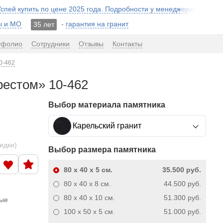
 Успей купить по цене 2025 года. Подробности у менеджера!
ы и МО
-
гарантия на гранит
35 лет
тфолио
Сотрудники
Отзывы
Контакты
0-462
рестом» 10-462
Выбор материала памятника
Карельский гранит
кидки)
Выбор размера памятника
80 x 40 x 5
см.
35.500 руб.
80 x 40 x 8
см.
44.500 руб.
80 x 40 x 10
см.
51.300 руб.
ные
100 x 50 x 5
см.
51.000 руб.