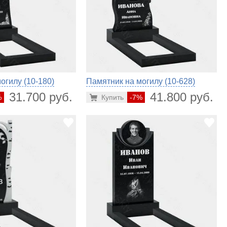
огилу (10-180)
Памятник на могилу (10-628)
31.700 руб.
41.800 руб.
%
Купить
-7%