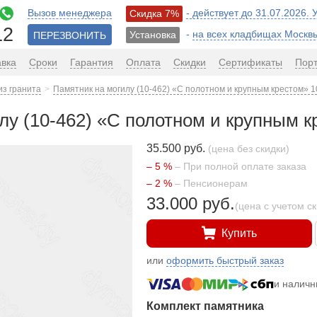
Вызов менеджера
- действует до 31.07.2026.
Скидка 7%
12
-
на всех кладбищах Москв
Установка
ПЕРЕЗВОНИТЬ
авка
Сроки
Гарантия
Оплата
Скидки
Сертификаты
Пор
из гранита
Памятник на могилу (10-462) «С полотном и крупным крестом» 1
лу (10-462) «С полотном и крупным к
35.500 руб.
(цена без скидки)
– 5 %
– При полной оплате заказа
– 2 %
– Пенсионерам
33.000 руб.
(цена с учетом с
Купить
или
оформить быстрый заказ
и налич
Комплект памятника