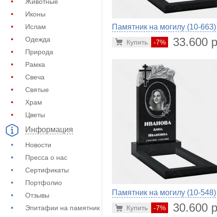
Животные
Иконы
Памятник на могилу (10-663)
Ислам
33.600 р
Одежда
Купить
-7%
Природа
Рамка
Свеча
Святые
Храм
Цветы
Информация
Новости
Пресса о нас
Сертификаты
Портфолио
Памятник на могилу (10-548)
Отзывы
30.600 р
Купить
-7%
Эпитафии на памятник