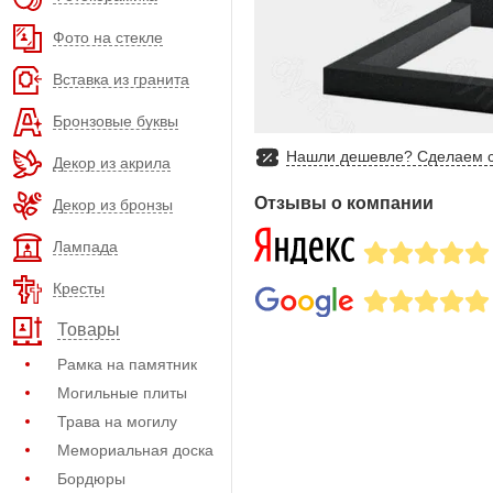
Фото на стекле
Вставка из гранита
Бронзовые буквы
Нашли дешевле? Сделаем с
Декор из акрила
Отзывы о компании
Декор из бронзы
Лампада
Кресты
Товары
Рамка на памятник
Могильные плиты
Трава на могилу
Мемориальная доска
Бордюры