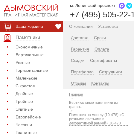
м. Ленинский проспект
+7 (495) 505-22-
Ваша корзина
О компании
Установка
Памятники
Доставка
Сроки
Экономичные
Гарантия
Оплата
Вертикальные
Скидки
Сертификаты
Резные
Горизонтальные
Портфолио
Сотрудники
Маленькие
Отзывы
Контакты
С крестом
Двойные
Главная
Тройные
Вертикальные памятники из
гранита
Элитные
Памятник на могилу (10-478) «С
Европейские
резными листьями и
декоративной рамкой» 10-478
Часовни
Гранитные