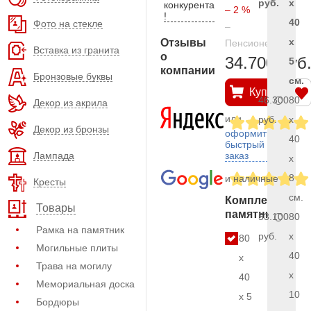
руб.
x
конкурента
– 2 %
!
40
Фото на стекле
–
x
Отзывы
Пенсионерам
Вставка из гранита
о
34.700 руб
5
компании
Бронзовые буквы
см.
Купить
46.300
80
Декор из акрила
или
руб.
x
Декор из бронзы
оформить
40
быстрый
Лампада
заказ
x
8
и наличные
Кресты
см.
Комплект
Товары
памятника
53.100
80
Рамка на памятник
руб.
x
80
Могильные плиты
40
x
Трава на могилу
x
40
Мемориальная доска
10
x 5
Бордюры