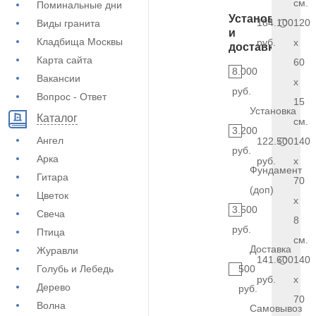
см.
Поминальные дни
Установка
184.100
120
Виды гранита
и
Кладбища Москвы
руб.
x
доставка
Карта сайта
60
8.000
Вакансии
x
руб.
Вопрос - Ответ
15
Установка
Каталог
см.
3.200
Ангел
122.500
140
руб.
Арка
руб.
x
Фундамент
Гитара
70
(доп)
Цветок
x
3.500
Свеча
8
руб.
Птица
см.
Доставка
Журавли
141.600
140
Голубь и Лебедь
500
руб.
x
Дерево
руб.
70
Волна
Самовывоз