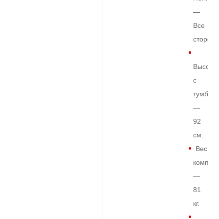
—
Все
сторон
Высота
с
тумбой
—
92
см.
Вес
комплек
—
81
кг.