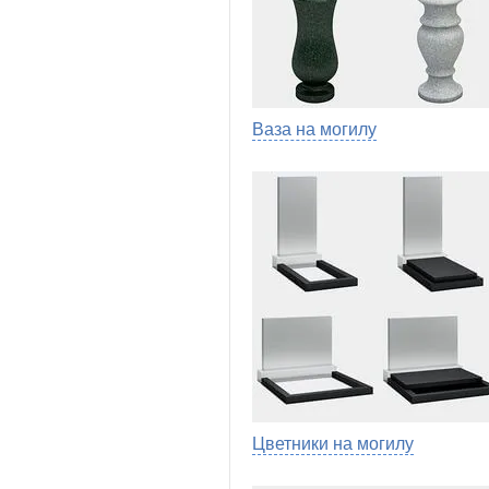
Ваза на могилу
Цветники на могилу