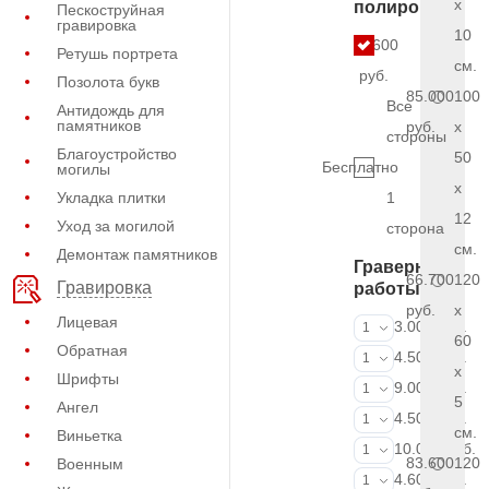
x
полировки
Пескоструйная
гравировка
10
5.600
Ретушь портрета
см.
руб.
Позолота букв
85.000
100
Все
Антидождь для
памятников
руб.
x
стороны
Благоустройство
50
Бесплатно
могилы
x
Укладка плитки
1
12
Уход за могилой
сторона
см.
Демонтаж памятников
Граверные
66.700
120
Гравировка
работы
руб.
x
Лицевая
ФИО и даты (
3.000 руб.
1
60
Обратная
ФИО и даты (
4.500 руб.
1
x
Шрифты
ФИО и даты (
9.000 руб.
1
5
Ангел
Портрет (Грав
4.500 руб.
1
см.
Виньетка
Портрет (Ручн
10.000 руб.
1
83.600
120
Военным
Фотокерамик
4.600 руб.
1