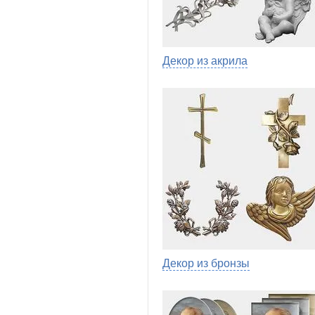
Декор из акрила
Декор из бронзы