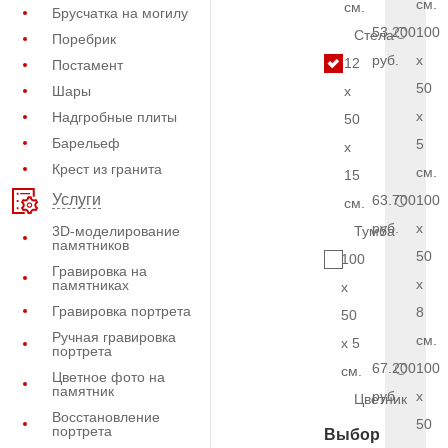
см.
см.
Брусчатка на могилу
53.200
100
Стела
Поребрик
руб.
x
12
Постамент
50
Шары
x
x
Надгробные плиты
50
Барельеф
5
x
Крест из гранита
см.
15
Услуги
63.700
100
см.
руб.
x
3D-моделирование
Тумба
памятников
50
100
Гравировка на
x
памятниках
x
Гравировка портрета
8
50
Ручная гравировка
см.
x 5
портрета
67.200
100
см.
Цветное фото на
памятник
руб.
x
Цветник
Восстановление
50
портрета
Выбор