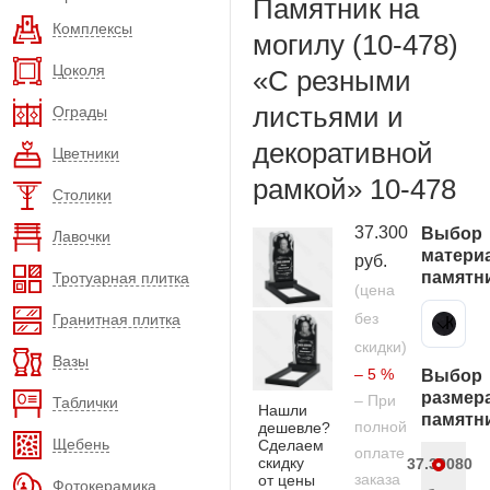
Памятник на
Комплексы
могилу (10-478)
Цоколя
«С резными
листьями и
Ограды
декоративной
Цветники
рамкой» 10-478
Столики
37.300
Выбор
Лавочки
матери
руб.
памятн
Тротуарная плитка
(цена
без
Гранитная плитка
Карельский гранит
скидки)
Вазы
– 5 %
Выбор
размер
– При
Таблички
Нашли
памятн
полной
дешевле?
Щебень
Сделаем
оплате
скидку
37.300
80
заказа
от цены
Фотокерамика