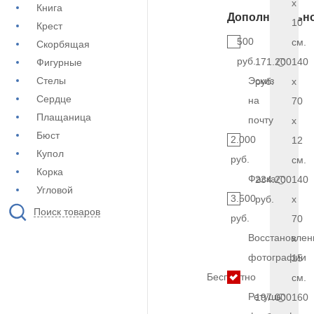
x
Книга
Дополнительн
10
Крест
500
см.
Скорбящая
руб.
171.200
140
Фигурные
Стелы
Эскиз
руб.
x
Сердце
на
70
Плащаница
почту
x
Бюст
2.000
12
Купол
руб.
см.
Корка
Фаска
234.200
140
Угловой
3.500
руб.
x
Поиск товаров
руб.
70
Восстановлен
x
фотографии
15
Бесплатно
см.
Ретушь
197.000
160