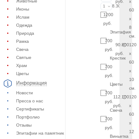
Животные
руб.
x
Фото на стекл
8.300 руб.
1
Иконы
60
1200
Ислам
x
руб.
Одежда
8
Эпитафия
Природа
см.
700
Рамка
90.800
120
Свеча
руб.
руб.
x
Святые
Крестик
60
Храм
700
x
Цветы
руб.
10
Информация
Цветы
см.
Новости
700
112.100
120
Пресса о нас
руб.
руб.
x
Сертификаты
Свеча
60
Портфолио
700
x
Отзывы
руб.
12
Эпитафии на памятник
Виньетка