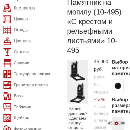
Памятник на
Комплексы
могилу (10-495)
Цоколя
«С крестом и
рельефными
Ограды
листьями» 10-
Цветники
495
Столики
45.900
Выбор
Лавочки
матери
руб.
памятн
Тротуарная плитка
(цена
без
Гранитная плитка
Карельский гранит
скидки)
Вазы
– 5 %
Выбор
размер
– При
Таблички
Нашли
памятн
полной
дешевле?
Щебень
Сделаем
оплате
скидку
45.900
80
заказа
от цены
Фотокерамика