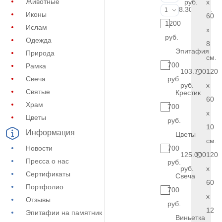
Животные
руб.
x
Фото на стекл
8.300 руб.
1
Иконы
60
1200
Ислам
x
руб.
Одежда
8
Эпитафия
Природа
см.
700
Рамка
103.700
120
Свеча
руб.
руб.
x
Святые
Крестик
60
Храм
700
x
Цветы
руб.
10
Информация
Цветы
см.
Новости
700
125.000
120
Пресса о нас
руб.
руб.
x
Сертификаты
Свеча
60
Портфолио
700
x
Отзывы
руб.
12
Эпитафии на памятник
Виньетка