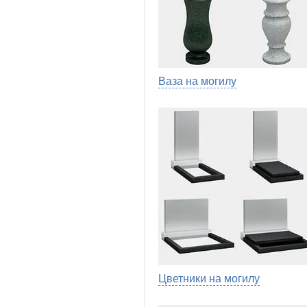
Ваза на могилу
Цветники на могилу