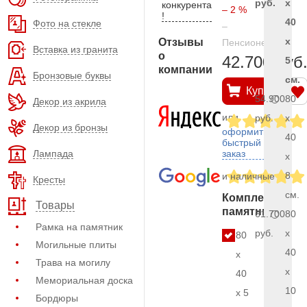
руб.
x
конкурента
– 2 %
!
40
Фото на стекле
–
x
Отзывы
Пенсионерам
Вставка из гранита
о
42.700 руб
5
компании
Бронзовые буквы
см.
Купить
54.900
80
Декор из акрила
или
руб.
x
Декор из бронзы
оформить
40
быстрый
Лампада
заказ
x
8
и наличные
Кресты
см.
Комплект
Товары
памятника
61.700
80
Рамка на памятник
руб.
x
80
Могильные плиты
40
x
Трава на могилу
x
40
Мемориальная доска
10
x 5
Бордюры