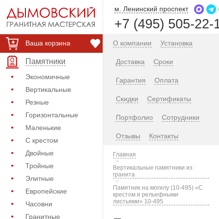
м. Ленинский проспект
+7 (495) 505-22-
Ваша корзина
О компании
Установка
Памятники
Доставка
Сроки
Экономичные
Гарантия
Оплата
Вертикальные
Скидки
Сертификаты
Резные
Горизонтальные
Портфолио
Сотрудники
Маленькие
Отзывы
Контакты
С крестом
Двойные
Главная
Тройные
Вертикальные памятники из
гранита
Элитные
Памятник на могилу (10-495) «С
Европейские
крестом и рельефными
листьями» 10-495
Часовни
Гранитные