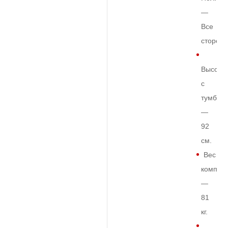
—
Все
сторон
Высота
с
тумбой
—
92
см.
Вес
комплек
—
81
кг.