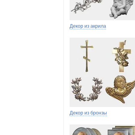
Декор из акрила
Декор из бронзы