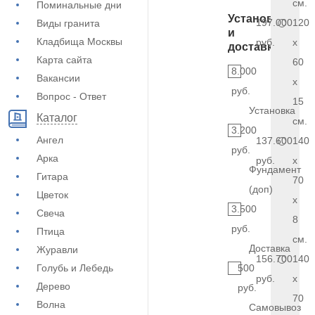
см.
Поминальные дни
Установка
197.000
120
Виды гранита
и
Кладбища Москвы
руб.
x
доставка
Карта сайта
60
8.000
Вакансии
x
руб.
Вопрос - Ответ
15
Установка
Каталог
см.
3.200
Ангел
137.600
140
руб.
Арка
руб.
x
Фундамент
Гитара
70
(доп)
Цветок
x
3.500
Свеча
8
руб.
Птица
см.
Доставка
Журавли
156.700
140
Голубь и Лебедь
500
руб.
x
Дерево
руб.
70
Волна
Самовывоз