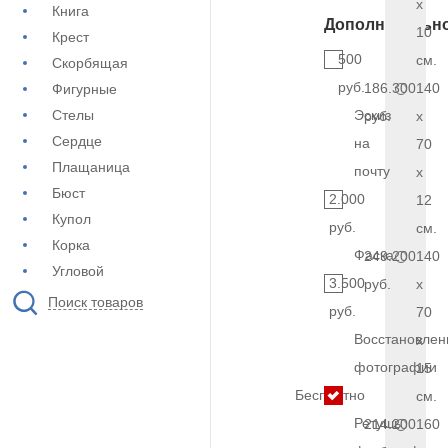
x
Книга
Дополнительн
10
Крест
500
см.
Скорбящая
руб.
186.300
140
Фигурные
Стелы
Эскиз
руб.
x
Сердце
на
70
Плащаница
почту
x
Бюст
2.000
12
Купол
руб.
см.
Корка
Фаска
249.200
140
Угловой
3.500
руб.
x
Поиск товаров
руб.
70
Восстановлен
x
фотографии
15
Бесплатно
см.
Ретушь
214.200
160