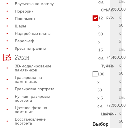
см.
см.
Брусчатка на могилу
64.000
100
Стела
Поребрик
руб.
x
12
Постамент
50
Шары
x
x
Надгробные плиты
50
Барельеф
5
x
Крест из гранита
см.
15
Услуги
74.400
100
см.
руб.
x
3D-моделирование
Тумба
памятников
50
100
Гравировка на
x
памятниках
x
Гравировка портрета
8
50
Ручная гравировка
см.
x 5
портрета
77.900
100
см.
Цветное фото на
памятник
руб.
x
Цветник
Восстановление
50
портрета
Выбор