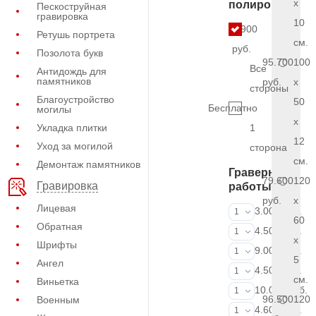
x
полировки
Пескоструйная
гравировка
10
6.900
Ретушь портрета
см.
руб.
Позолота букв
95.700
100
Все
Антидождь для
памятников
руб.
x
стороны
Благоустройство
50
Бесплатно
могилы
x
Укладка плитки
1
12
Уход за могилой
сторона
см.
Демонтаж памятников
Граверные
79.600
120
Гравировка
работы
руб.
x
Лицевая
ФИО и даты (
3.000 руб.
1
60
Обратная
ФИО и даты (
4.500 руб.
1
x
Шрифты
ФИО и даты (
9.000 руб.
1
5
Ангел
Портрет (Грав
4.500 руб.
1
см.
Виньетка
Портрет (Ручн
10.000 руб.
1
96.500
120
Военным
Фотокерамик
4.600 руб.
1