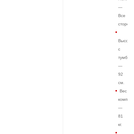
—
Все
сторон
Высота
с
тумбой
—
92
см.
Вес
комплек
—
81
кг.