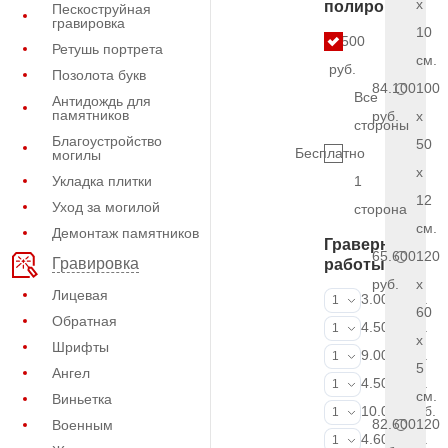
x
полировки
Пескоструйная
гравировка
10
5.500
Ретушь портрета
см.
руб.
Позолота букв
84.100
100
Все
Антидождь для
памятников
руб.
x
стороны
Благоустройство
50
Бесплатно
могилы
x
Укладка плитки
1
12
Уход за могилой
сторона
см.
Демонтаж памятников
Граверные
65.600
120
Гравировка
работы
руб.
x
Лицевая
ФИО и даты (
3.000 руб.
1
60
Обратная
ФИО и даты (
4.500 руб.
1
x
Шрифты
ФИО и даты (
9.000 руб.
1
5
Ангел
Портрет (Грав
4.500 руб.
1
см.
Виньетка
Портрет (Ручн
10.000 руб.
1
82.600
120
Военным
Фотокерамик
4.600 руб.
1