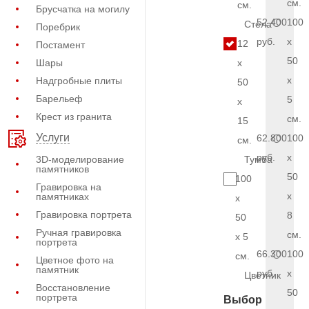
см.
см.
Брусчатка на могилу
52.400
100
Стела
Поребрик
руб.
x
12
Постамент
50
Шары
x
x
Надгробные плиты
50
Барельеф
5
x
Крест из гранита
см.
15
Услуги
62.800
100
см.
руб.
x
3D-моделирование
Тумба
памятников
50
100
Гравировка на
x
памятниках
x
Гравировка портрета
8
50
Ручная гравировка
см.
x 5
портрета
66.300
100
см.
Цветное фото на
памятник
руб.
x
Цветник
Восстановление
50
портрета
Выбор