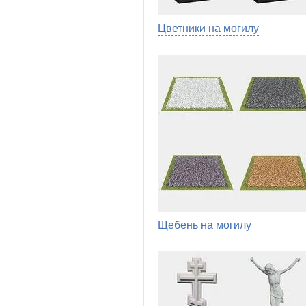
Цветники на могилу
Щебень на могилу