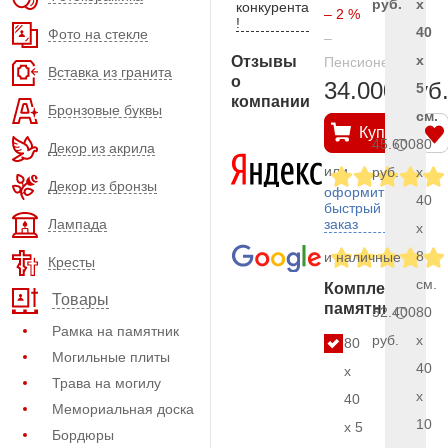
руб.
x
конкурента
– 2 %
!
40
Фото на стекле
–
x
Отзывы
Пенсионерам
Вставка из гранита
о
34.000 руб
5
компании
Бронзовые буквы
см.
Купить
45.600
80
Декор из акрила
или
руб.
x
Декор из бронзы
оформить
40
быстрый
Лампада
заказ
x
8
и наличные
Кресты
см.
Комплект
Товары
памятника
52.400
80
Рамка на памятник
руб.
x
80
Могильные плиты
40
x
Трава на могилу
x
40
Мемориальная доска
10
x 5
Бордюры