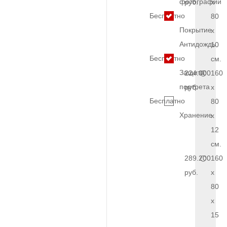
фотографии
руб.
x
Бесплатно
80
Покрытие
x
Антидождь
10
Бесплатно
см.
Защита
224.000
160
портрета
руб.
x
Бесплатно
80
Хранение
x
12
см.
289.200
160
руб.
x
80
x
15