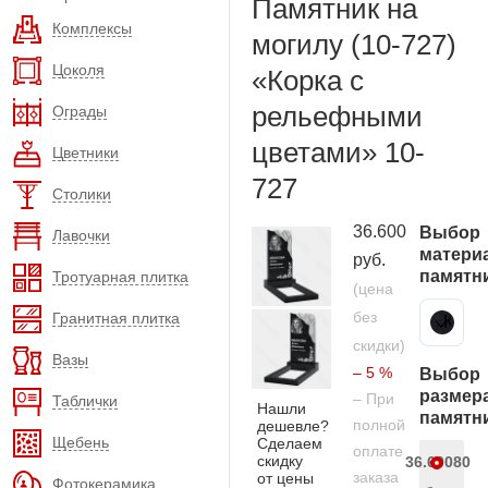
Памятник на
Комплексы
могилу (10-727)
Цоколя
«Корка с
рельефными
Ограды
цветами» 10-
Цветники
727
Столики
36.600
Выбор
Лавочки
матери
руб.
памятн
Тротуарная плитка
(цена
без
Гранитная плитка
Карельский гранит
скидки)
Вазы
– 5 %
Выбор
размер
– При
Таблички
Нашли
памятн
полной
дешевле?
Щебень
Сделаем
оплате
скидку
36.600
80
заказа
от цены
Фотокерамика