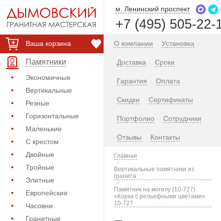
м. Ленинский проспект
+7 (495) 505-22-
Ваша корзина
О компании
Установка
Памятники
Доставка
Сроки
Экономичные
Гарантия
Оплата
Вертикальные
Скидки
Сертификаты
Резные
Горизонтальные
Портфолио
Сотрудники
Маленькие
Отзывы
Контакты
С крестом
Двойные
Главная
Тройные
Вертикальные памятники из
гранита
Элитные
Памятник на могилу (10-727)
Европейские
«Корка с рельефными цветами»
10-727
Часовни
Гранитные