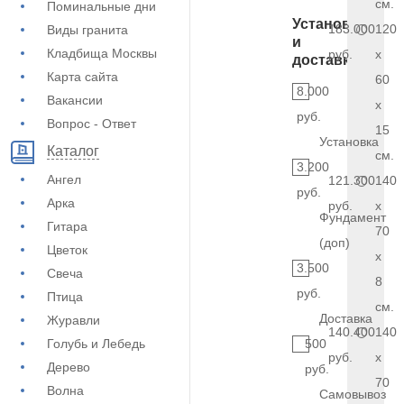
см.
Поминальные дни
Установка
183.000
120
Виды гранита
и
Кладбища Москвы
руб.
x
доставка
Карта сайта
60
8.000
Вакансии
x
руб.
Вопрос - Ответ
15
Установка
Каталог
см.
3.200
Ангел
121.300
140
руб.
Арка
руб.
x
Фундамент
Гитара
70
(доп)
Цветок
x
3.500
Свеча
8
руб.
Птица
см.
Доставка
Журавли
140.400
140
Голубь и Лебедь
500
руб.
x
Дерево
руб.
70
Волна
Самовывоз