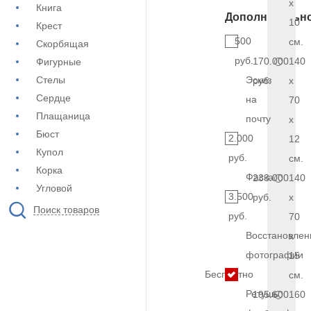
x
Книга
Дополнительн
10
Крест
500
см.
Скорбящая
руб.
170.000
140
Фигурные
Стелы
Эскиз
руб.
x
Сердце
на
70
Плащаница
почту
x
Бюст
2.000
12
Купол
руб.
см.
Корка
Фаска
233.000
140
Угловой
3.500
руб.
x
Поиск товаров
руб.
70
Восстановлен
x
фотографии
15
Бесплатно
см.
Ретушь
195.600
160