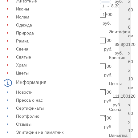
Животные
руб.
x
Фото на стекл
8.300 руб.
1
Иконы
60
1200
Ислам
x
руб.
Одежда
8
Эпитафия
Природа
см.
700
Рамка
89.800
120
Свеча
руб.
руб.
x
Святые
Крестик
60
Храм
700
x
Цветы
руб.
10
Информация
Цветы
см.
Новости
700
111.100
120
Пресса о нас
руб.
руб.
x
Сертификаты
Свеча
60
Портфолио
700
x
Отзывы
руб.
12
Эпитафии на памятник
Виньетка