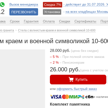
Вызов менеджера
- действует до 31.07.2026.
Скидка 7%
12
-
на всех кладбищах Москв
Установка
ПЕРЕЗВОНИТЬ
авка
Сроки
Гарантия
Оплата
Скидки
Сертификаты
Пор
из гранита
Стела с волнистым краем и военной символикой 10-600
м краем и военной символикой 10-60
28.000 руб.
(цена без скидки)
– 5 %
– При полной оплате заказа
– 2 %
– Пенсионерам
26.000 руб.
(цена с учетом с
Купить
или
оформить быстрый заказ
и налич
Комплект памятника