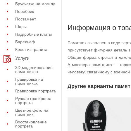
Брусчатка на могилу
Поребрик
Постамент
Информация о тов
Шары
Надгробные плиты
Барельеф
Памятник выполнен в виде верт
Крест из гранита
присутствует фигурная деталь 
Общая форма строгая и лакони
Услуги
Атмосфера памятника — торжес
3D-моделирование
памятников
человеку, связанному с военной
Гравировка на
памятниках
Другие варианты памят
Гравировка портрета
Ручная гравировка
портрета
Цветное фото на
памятник
Восстановление
портрета