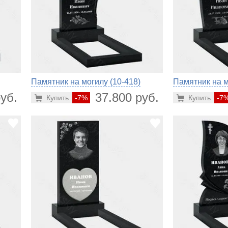
Памятник на могилу (10-418)
Памятник на м
уб.
37.800 руб.
Купить
-7%
Купить
-7