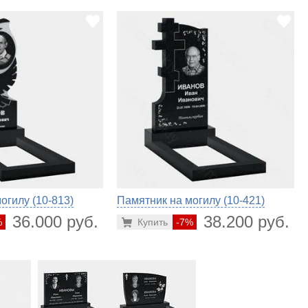
огилу (10-813)
Памятник на могилу (10-421)
36.000 руб.
38.200 руб.
%
Купить
-7%