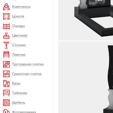
Комплексы
Цоколя
Ограды
Цветники
Столики
Лавочки
Тротуарная плитка
Гранитная плитка
Вазы
Таблички
Щебень
Фотокерамика