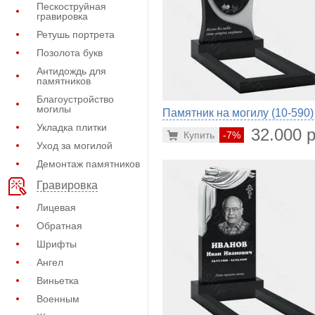
Пескоструйная
гравировка
Ретушь портрета
Позолота букв
Антидождь для
памятников
Благоустройство
могилы
Памятник на могилу (10-590)
Укладка плитки
32.000 р
Купить
-7%
Уход за могилой
Демонтаж памятников
Гравировка
Лицевая
Обратная
Шрифты
Ангел
Виньетка
Военным