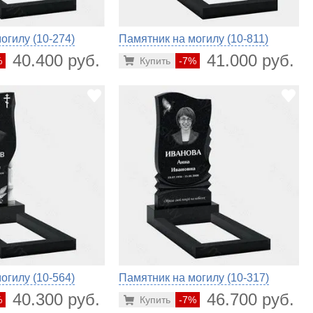
огилу (10-274)
Памятник на могилу (10-811)
40.400 руб.
41.000 руб.
%
Купить
-7%
огилу (10-564)
Памятник на могилу (10-317)
40.300 руб.
46.700 руб.
%
Купить
-7%