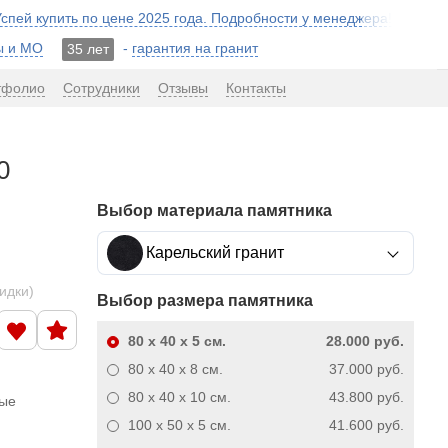
 Успей купить по цене 2025 года. Подробности у менеджера!
ы и МО
-
гарантия на гранит
35 лет
тфолио
Сотрудники
Отзывы
Контакты
0
Выбор материала памятника
Карельский гранит
кидки)
Выбор размера памятника
80 x 40 x 5
см.
28.000 руб.
80 x 40 x 8
см.
37.000 руб.
80 x 40 x 10
см.
43.800 руб.
ные
100 x 50 x 5
см.
41.600 руб.