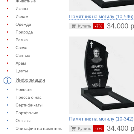
Животные
Иконы
Памятник на могилу (10-546)
Ислам
34.000 р
Одежда
Купить
-7%
Природа
Рамка
Свеча
Святые
Храм
Цветы
Информация
Новости
Пресса о нас
Сертификаты
Портфолио
Памятник на могилу (10-342)
Отзывы
34.400 р
Купить
-7%
Эпитафии на памятник