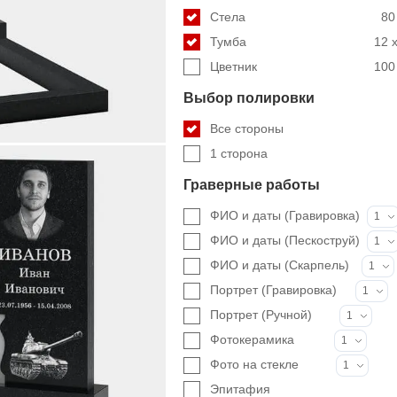
Стела
80
Тумба
12 x
Цветник
100 
Выбор полировки
Все стороны
1 сторона
Граверные работы
ФИО и даты (Гравировка)
1
ФИО и даты (Пескоструй)
1
ФИО и даты (Скарпель)
1
Портрет (Гравировка)
1
Портрет (Ручной)
1
Фотокерамика
1
Фото на стекле
1
Эпитафия