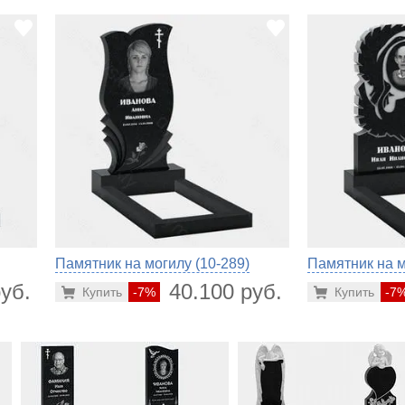
Памятник на могилу (10-289)
Памятник на м
уб.
40.100 руб.
Купить
-7%
Купить
-7