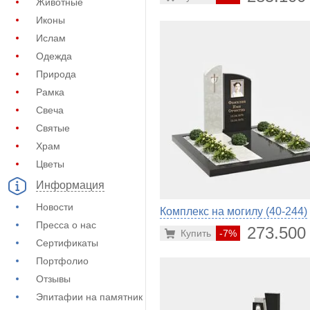
Животные
Иконы
Ислам
Одежда
Природа
Рамка
Свеча
Святые
Храм
Цветы
Информация
Новости
Комплекс на могилу (40-244)
Пресса о нас
273.500
Купить
-7%
Сертификаты
Портфолио
Отзывы
Эпитафии на памятник