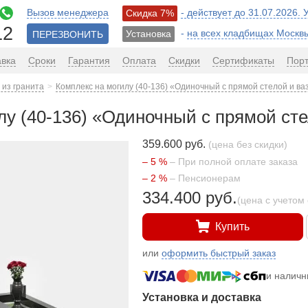
Вызов менеджера
- действует до 31.07.2026.
Скидка 7%
12
-
на всех кладбищах Москв
Установка
ПЕРЕЗВОНИТЬ
авка
Сроки
Гарантия
Оплата
Скидки
Сертификаты
Пор
из гранита
Комплекс на могилу (40-136) «Одиночный с прямой стелой и ва
лу (40-136) «Одиночный с прямой сте
359.600 руб.
(цена без скидки)
– 5 %
– При полной оплате заказа
– 2 %
– Пенсионерам
334.400 руб.
(цена с учетом 
Купить
или
оформить быстрый заказ
и налич
Установка и доставка