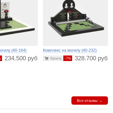
огилу (40-164)
Комплекс на могилу (40-232)
234.500 руб.
328.700 руб.
%
Купить
-7%
Все отзывы →