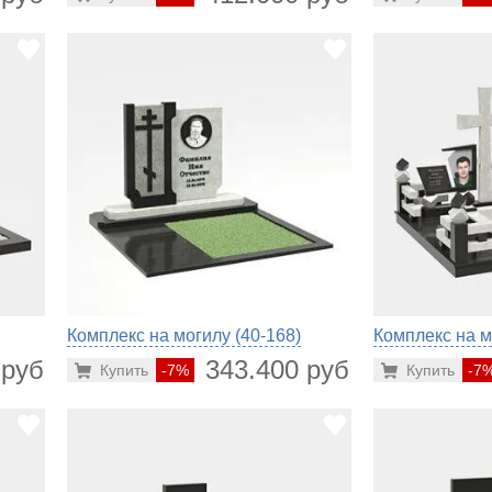
Комплекс на могилу (40-168)
Комплекс на м
 руб.
343.400 руб.
Купить
-7%
Купить
-7