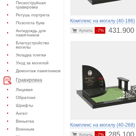
Пескоструйная
гравировка
Ретушь портрета
Комплекс на могилу (40-186)
Позолота букв
431.900
Купить
-7%
Антидождь для
памятников
Благоустройство
могилы
Укладка плитки
Уход за могилой
Демонтаж памятников
Гравировка
Лицевая
Обратная
Шрифты
Ангел
Виньетка
Комплекс на могилу (40-268)
Военным
285.100
Купить
-7%