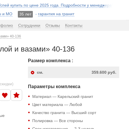
 Успей купить по цене 2025 года. Подробности у менеджера!
ы и МО
-
гарантия на гранит
35 лет
тфолио
Сотрудники
Отзывы
Контакты
зами» 40-136
лой и вазами» 40-136
Размер комплекса :
см.
359.600 руб.
скидки)
Параметры комплекса
Материал — Карельский гранит
Цвет материала — Любой
Качество гранита — Высший сорт
ные
Полировка — Все стороны
Срок изготовления — 2-3 недель