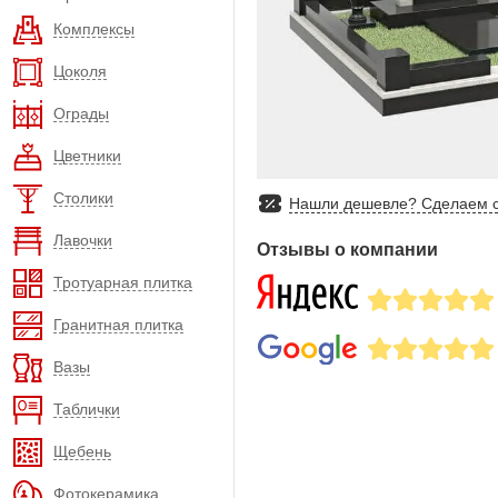
Комплексы
Цоколя
Ограды
Цветники
Столики
Нашли дешевле? Сделаем с
Лавочки
Отзывы о компании
Тротуарная плитка
Гранитная плитка
Вазы
Таблички
Щебень
Фотокерамика