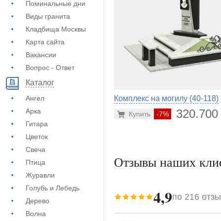
Поминальные дни
Виды гранита
Кладбища Москвы
Карта сайта
Вакансии
Вопрос - Ответ
Каталог
Ангел
Комплекс на могилу (40-118)
Арка
320.700
Купить
-7%
Гитара
Цветок
Свеча
Отзывы наших кли
Птица
Журавли
Голубь и Лебедь
4,9
по 216 отз
Дерево
Волна