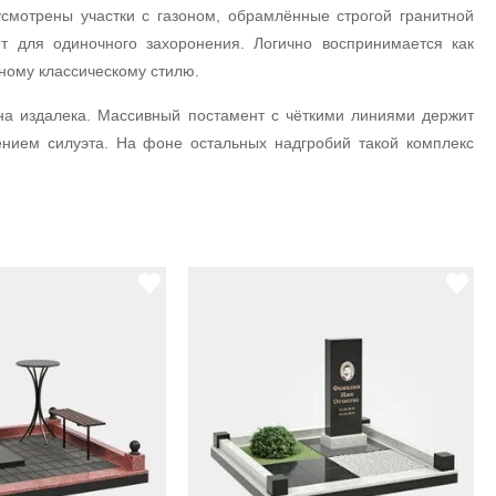
смотрены участки с газоном, обрамлённые строгой гранитной
т для одиночного захоронения. Логично воспринимается как
ному классическому стилю.
на издалека. Массивный постамент с чёткими линиями держит
ением силуэта. На фоне остальных надгробий такой комплекс