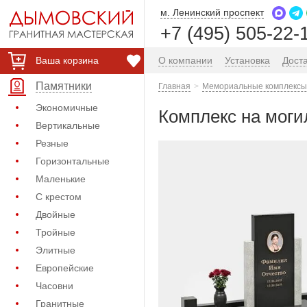
м. Ленинский проспект
+7 (495) 505-22-
Ваша корзина
О компании
Установка
Дост
Памятники
Главная
Мемориальные комплексы 
Экономичные
Комплекс на моги
Вертикальные
Резные
Горизонтальные
Маленькие
С крестом
Двойные
Тройные
Элитные
Европейские
Часовни
Гранитные