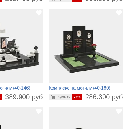
огилу (40-146)
Комплекс на могилу (40-180)
389.900 руб.
286.300 руб.
%
Купить
-7%