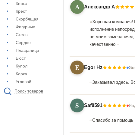
Книга
А
Александр А
Крест
Скорбящая
Хорошая компания! 
Фигурные
исполнение непосред
Стелы
по моим замечаниям,
Сердце
качественно.
Плащаница
Бюст
E
Купол
Egor Hz
Go
Корка
Угловой
Заказывал здесь. В
Поиск товаров
S
Saf8591
Ян
Спасибо за помощь 