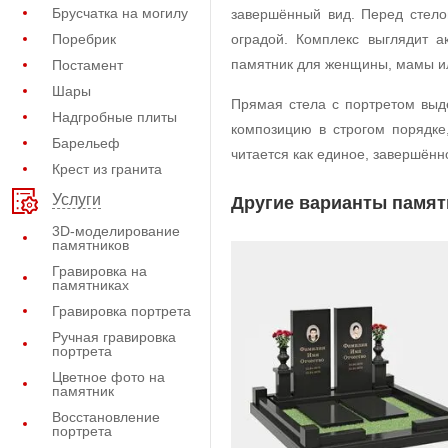
Брусчатка на могилу
завершённый вид. Перед стело
Поребрик
оградой. Комплекс выглядит а
памятник для женщины, мамы ил
Постамент
Шары
Прямая стела с портретом выд
Надгробные плиты
композицию в строгом порядке
Барельеф
читается как единое, завершённ
Крест из гранита
Услуги
Другие варианты памят
3D-моделирование
памятников
Гравировка на
памятниках
Гравировка портрета
Ручная гравировка
портрета
Цветное фото на
памятник
Восстановление
портрета