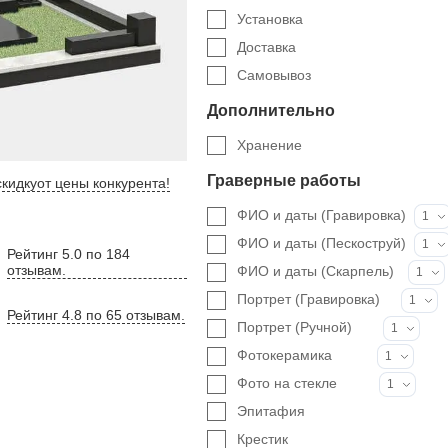
Установка
Доставка
Самовывоз
Дополнительно
Хранение
Граверные работы
кидку
от цены конкурента
!
ФИО и даты (Гравировка)
1
ФИО и даты (Пескоструй)
1
Рейтинг 5.0 по 184
отзывам.
ФИО и даты (Скарпель)
1
Портрет (Гравировка)
1
Рейтинг 4.8 по 65 отзывам.
Портрет (Ручной)
1
Фотокерамика
1
Фото на стекле
1
Эпитафия
Крестик