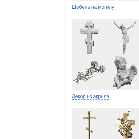
Щебень на могилу
Декор из акрила