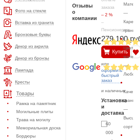
Матери
Отзывы
заказа
Фото на стекле
о
—
– 2 %
компании
Карельс
–
Вставка из гранита
Пенсионерам
гранит
Бронзовые буквы
279.100 ру
Декор из акрила
Цвет
Купить
матери
Декор из бронзы
или
—
Лампада
оформить
Любой
быстрый
заказ
Кресты
и наличные
Качеств
Товары
Установка
гранита
Рамка на памятник
и
—
Могильные плиты
доставка
Высший
Трава на могилу
60
сорт
Мемориальная доска
000
Бордюры