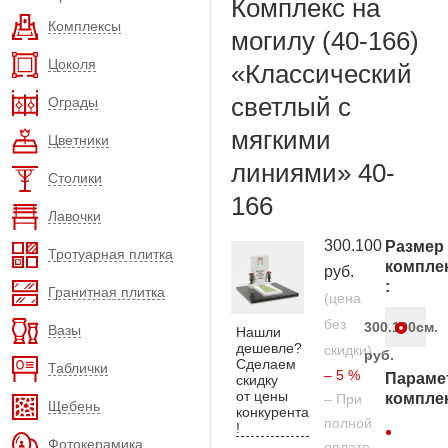
Комплекс на
Комплексы
могилу (40-166)
Цоколя
«Классический
светлый с
Ограды
мягкими
Цветники
линиями» 40-
Столики
166
Лавочки
300.100
Размер
Тротуарная плитка
компле
руб.
:
Гранитная плитка
(цена
без
300.100
см.
Вазы
Нашли
дешевле?
скидки)
руб.
Сделаем
Таблички
– 5 %
Параме
скидку
от цены
компле
– При
Щебень
конкурента
полной
!
Фотокерамика
оплате