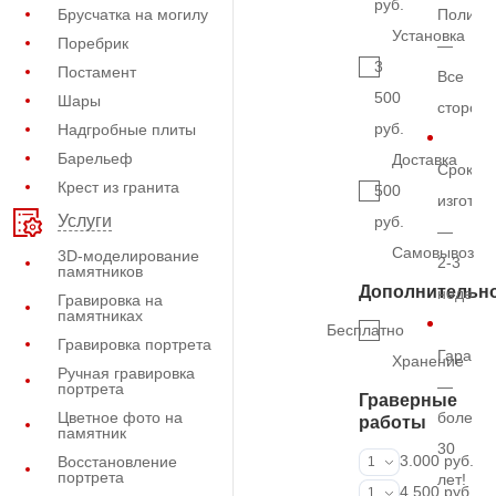
руб.
Брусчатка на могилу
Полиро
Установка
Поребрик
—
3
Постамент
Все
500
Шары
сторон
руб.
Надгробные плиты
Барельеф
Доставка
Срок
Крест из гранита
500
изготов
Услуги
руб.
—
Самовывоз
3D-моделирование
2-3
памятников
Дополнительн
недель
Гравировка на
памятниках
Бесплатно
Гравировка портрета
Гарант
Хранение
Ручная гравировка
—
портрета
Граверные
Цветное фото на
более
работы
памятник
30
ФИО и даты (
3.000 руб.
Восстановление
1
портрета
лет!
ФИО и даты (
4.500 руб.
1