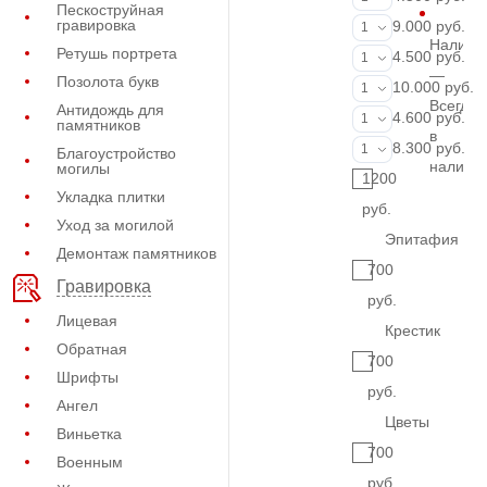
Пескоструйная
гравировка
ФИО и даты (
9.000 руб.
1
Наличи
Ретушь портрета
Портрет (Грав
4.500 руб.
1
—
Позолота букв
Портрет (Ручн
10.000 руб.
1
Всегда
Антидождь для
Фотокерамик
4.600 руб.
1
памятников
в
Фото на стекл
8.300 руб.
1
Благоустройство
наличи
могилы
1200
Укладка плитки
руб.
Уход за могилой
Эпитафия
Демонтаж памятников
700
Гравировка
руб.
Лицевая
Крестик
Обратная
700
Шрифты
руб.
Ангел
Цветы
Виньетка
700
Военным
руб.