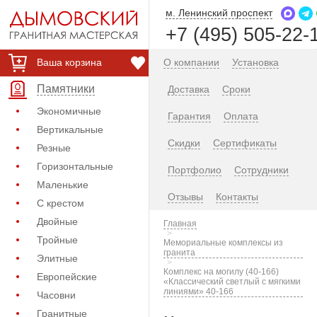
м. Ленинский проспект
+7 (495) 505-22-
Ваша корзина
О компании
Установка
Памятники
Доставка
Сроки
Экономичные
Гарантия
Оплата
Вертикальные
Скидки
Сертификаты
Резные
Горизонтальные
Портфолио
Сотрудники
Маленькие
Отзывы
Контакты
С крестом
Двойные
Главная
Тройные
Мемориальные комплексы из
гранита
Элитные
Комплекс на могилу (40-166)
Европейские
«Классический светлый с мягкими
линиями» 40-166
Часовни
Гранитные