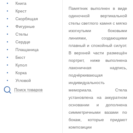
Книга
Памятник выполнен в виде
Крест
одиночной вертикальной
Скорбящая
стелы светлого камня с мягко
Фигурные
изогнутыми боковыми
Стелы
линиями, создающими
Сердце
плавный и спокойный силуэт.
Плащаница
В верхней части размещён
Бюст
портрет, ниже выполнена
Купол
лаконичная надпись,
Корка
подчёркивающая
Угловой
индивидуальность
Поиск товаров
мемориала. Стела
установлена на аккуратном
основании и дополнена
симметричными вазами по
бокам, которые придают
композиции