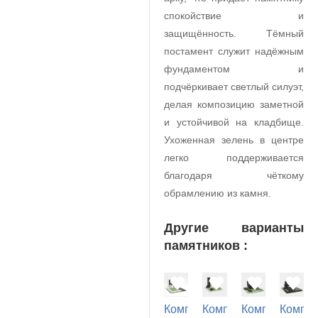
спокойствие и
защищённость. Тёмный
постамент служит надёжным
фундаментом и
подчёркивает светлый силуэт,
делая композицию заметной
и устойчивой на кладбище.
Ухоженная зелень в центре
легко поддерживается
благодаря чёткому
обрамлению из камня.
Другие варианты
памятников :
Комплекс
Комплекс
Комплекс
Компле