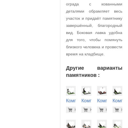
ограда с кованными
деталями обрамляет весь
участок и придаёт памятнику
завершённый, благородный
вид. Боковая лавка удобна
для того, чтобы помянуть
близкого человека и провести
время на кладбище.
Другие варианты
памятников :
Комплекс
Комплекс
Комплекс
Компле
на
на
на
на
314.200
310
Купить
Купить
-7%
Купить
-7%
Куп
-7
могилу
могилу
могилу
могилу
(40-214)
(40-276)
(40-224)
(40-180