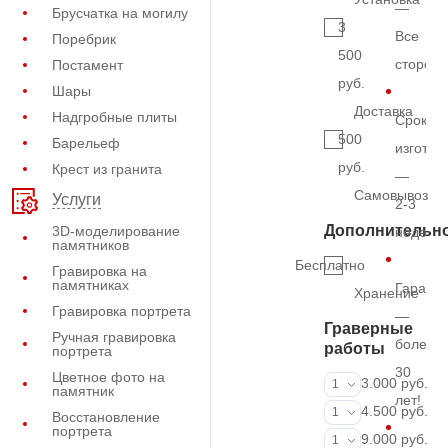
—
Брусчатка на могилу
3
Все
Поребрик
500
сторон
Постамент
руб.
Шары
Доставка
Надгробные плиты
Срок
500
Барельеф
изготов
руб.
Крест из гранита
—
Самовывоз
Услуги
2-3
Дополнительн
3D-моделирование
недель
памятников
Бесплатно
Гравировка на
памятниках
Гарант
Хранение
Гравировка портрета
—
Граверные
Ручная гравировка
более
работы
портрета
30
Цветное фото на
ФИО и даты (
3.000 руб.
1
памятник
лет!
ФИО и даты (
4.500 руб.
1
Восстановление
портрета
ФИО и даты (
9.000 руб.
1