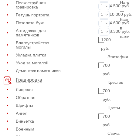
Наличи
Пескоструйная
Портрет (Грав
4.500 руб.
1
гравировка
—
Портрет (Ручн
10.000 руб.
Ретушь портрета
1
Всегда
Фотокерамик
Позолота букв
4.600 руб.
1
в
Антидождь для
Фото на стекл
8.300 руб.
1
памятников
наличи
1200
Благоустройство
могилы
руб.
Укладка плитки
Эпитафия
Уход за могилой
700
Демонтаж памятников
руб.
Гравировка
Крестик
Лицевая
700
Обратная
руб.
Шрифты
Цветы
Ангел
700
Виньетка
руб.
Военным
Свеча