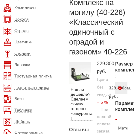
Комплекс на
Комплексы
могилу (40-226)
Цоколя
«Классический
одиночный с
Ограды
оградой и
Цветники
газоном» 40-226
Столики
329.300
Размер
Лавочки
компле
руб.
:
Тротуарная плитка
(цена
без
Гранитная плитка
329.300
см.
Нашли
дешевле?
скидки)
руб.
Вазы
Сделаем
– 5 %
Параме
скидку
от цены
компле
– При
Таблички
конкурента
полной
!
Щебень
оплате
Матери
Отзывы
заказа
Фотокерамика