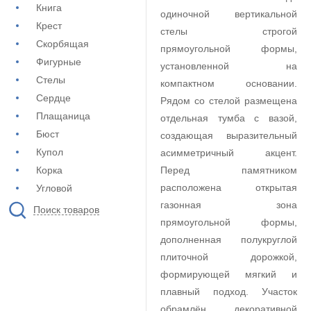
Книга
одиночной вертикальной
Крест
стелы строгой
Скорбящая
прямоугольной формы,
Фигурные
установленной на
Стелы
компактном основании.
Сердце
Рядом со стелой размещена
Плащаница
отдельная тумба с вазой,
Бюст
создающая выразительный
Купол
асимметричный акцент.
Корка
Перед памятником
расположена открытая
Угловой
газонная зона
Поиск товаров
прямоугольной формы,
дополненная полукруглой
плиточной дорожкой,
формирующей мягкий и
плавный подход. Участок
обрамлён декоративной