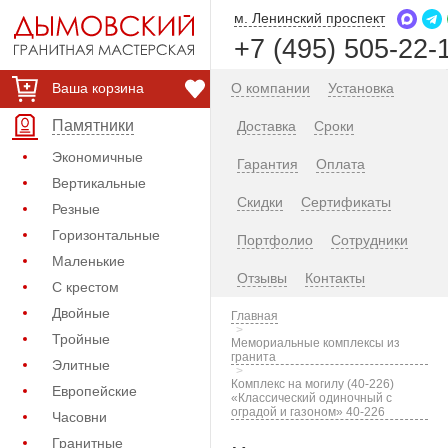
м. Ленинский проспект
+7 (495) 505-22-
Ваша корзина
О компании
Установка
Памятники
Доставка
Сроки
Экономичные
Гарантия
Оплата
Вертикальные
Скидки
Сертификаты
Резные
Горизонтальные
Портфолио
Сотрудники
Маленькие
Отзывы
Контакты
С крестом
Двойные
Главная
Тройные
Мемориальные комплексы из
гранита
Элитные
Комплекс на могилу (40-226)
Европейские
«Классический одиночный с
оградой и газоном» 40-226
Часовни
Гранитные