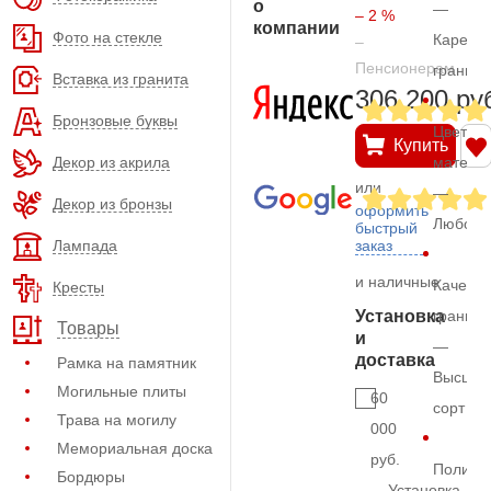
о
—
– 2 %
компании
Фото на стекле
Карельс
–
Пенсионерам
гранит
Вставка из гранита
306.200 ру
Бронзовые буквы
Цвет
Купить
Декор из акрила
матери
или
—
Декор из бронзы
оформить
Любой
быстрый
Лампада
заказ
и наличные
Качеств
Кресты
Установка
гранита
Товары
и
—
доставка
Рамка на памятник
Высший
Могильные плиты
60
сорт
Трава на могилу
000
Мемориальная доска
руб.
Полиро
Бордюры
Установка