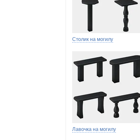
Столик на могилу
Лавочка на могилу