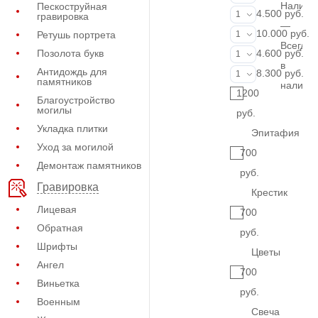
Наличи
Пескоструйная
Портрет (Грав
4.500 руб.
1
гравировка
—
Портрет (Ручн
10.000 руб.
Ретушь портрета
1
Всегда
Фотокерамик
Позолота букв
4.600 руб.
1
в
Антидождь для
Фото на стекл
8.300 руб.
1
памятников
наличи
1200
Благоустройство
могилы
руб.
Укладка плитки
Эпитафия
Уход за могилой
700
Демонтаж памятников
руб.
Гравировка
Крестик
Лицевая
700
Обратная
руб.
Шрифты
Цветы
Ангел
700
Виньетка
руб.
Военным
Свеча