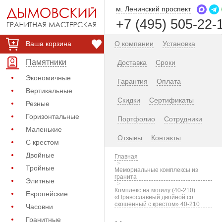
м. Ленинский проспект
+7 (495) 505-22-
Ваша корзина
О компании
Установка
Памятники
Доставка
Сроки
Экономичные
Гарантия
Оплата
Вертикальные
Скидки
Сертификаты
Резные
Горизонтальные
Портфолио
Сотрудники
Маленькие
Отзывы
Контакты
С крестом
Двойные
Главная
Тройные
Мемориальные комплексы из
гранита
Элитные
Комплекс на могилу (40-210)
Европейские
«Православный двойной со
скошенный с крестом» 40-210
Часовни
Гранитные