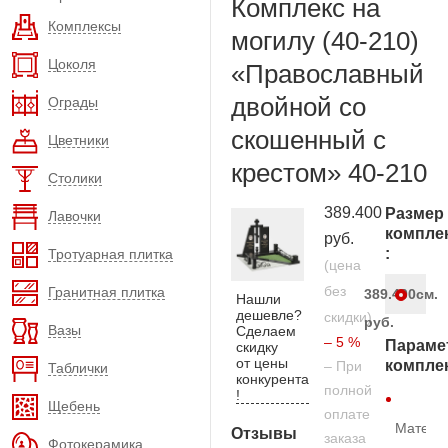
Комплекс на
Комплексы
могилу (40-210)
Цоколя
«Православный
двойной со
Ограды
скошенный с
Цветники
крестом» 40-210
Столики
389.400
Размер
Лавочки
компле
руб.
:
Тротуарная плитка
(цена
без
Гранитная плитка
389.400
см.
Нашли
дешевле?
скидки)
руб.
Вазы
Сделаем
– 5 %
Параме
скидку
от цены
компле
– При
Таблички
конкурента
полной
!
Щебень
оплате
Матери
Отзывы
заказа
Фотокерамика