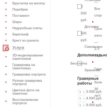
—
Брусчатка на могилу
3
Все
Поребрик
500
сторон
Постамент
руб.
Шары
Доставка
Надгробные плиты
Срок
500
Барельеф
изготов
руб.
Крест из гранита
—
Самовывоз
Услуги
2-3
Дополнительн
3D-моделирование
недель
памятников
Бесплатно
Гравировка на
памятниках
Гарант
Хранение
Гравировка портрета
—
Граверные
Ручная гравировка
более
работы
портрета
30
Цветное фото на
ФИО и даты (
3.000 руб.
1
памятник
лет!
ФИО и даты (
4.500 руб.
1
Восстановление
портрета
ФИО и даты (
9.000 руб.
1