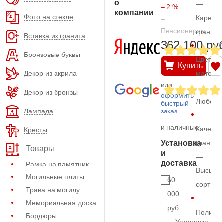
о
—
– 2 %
компании
Фото на стекле
Карельс
–
Пенсионерам
гранит
Вставка из гранита
362.100 ру
Бронзовые буквы
Цвет
Купить
Декор из акрила
матери
или
—
Декор из бронзы
оформить
Любой
быстрый
Лампада
заказ
и наличные
Качеств
Кресты
Установка
гранита
Товары
и
—
доставка
Рамка на памятник
Высший
Могильные плиты
60
сорт
Трава на могилу
000
Мемориальная доска
руб.
Полиро
Бордюры
Установка