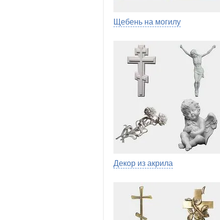
Щебень на могилу
Декор из акрила