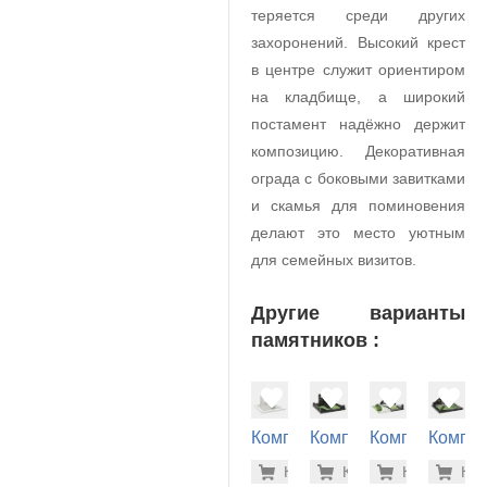
теряется среди других
захоронений. Высокий крест
в центре служит ориентиром
на кладбище, а широкий
постамент надёжно держит
композицию. Декоративная
ограда с боковыми завитками
и скамья для поминовения
делают это место уютным
для семейных визитов.
Другие варианты
памятников :
Комплекс
Комплекс
Комплекс
Компле
на
на
на
на
317.900
320
Купить
Купить
-7%
Купить
-7%
Куп
-7
могилу
могилу
могилу
могилу