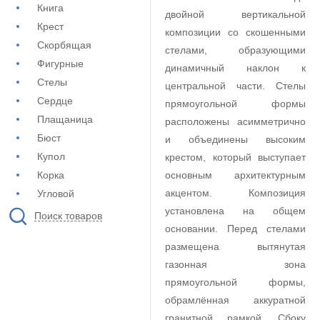
Книга
двойной вертикальной
Крест
композиции со скошенными
Скорбящая
стелами, образующими
Фигурные
динамичный наклон к
Стелы
центральной части. Стелы
Сердце
прямоугольной формы
Плащаница
расположены асимметрично
Бюст
и объединены высоким
Купол
крестом, который выступает
Корка
основным архитектурным
акцентом. Композиция
Угловой
установлена на общем
Поиск товаров
основании. Перед стелами
размещена вытянутая
газонная зона
прямоугольной формы,
обрамлённая аккуратной
гранитной рамкой. Сбоку