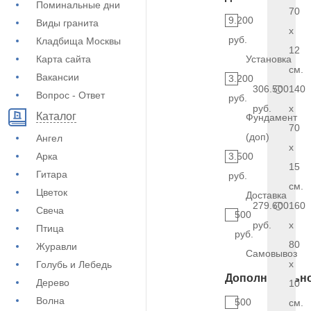
Поминальные дни
70
9.200
Виды гранита
x
руб.
Кладбища Москвы
12
Карта сайта
Установка
см.
Вакансии
3.200
306.500
140
Вопрос - Ответ
руб.
руб.
x
Каталог
Фундамент
70
(доп)
Ангел
x
Арка
3.500
15
Гитара
руб.
см.
Цветок
Доставка
279.600
160
Свеча
500
руб.
x
Птица
руб.
80
Журавли
Самовывоз
x
Голубь и Лебедь
Дополнительн
Дерево
10
Волна
500
см.