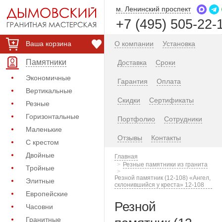
м. Ленинский проспект
+7 (495) 505-22-
Ваша корзина
О компании
Установка
Памятники
Доставка
Сроки
Экономичные
Гарантия
Оплата
Вертикальные
Скидки
Сертификаты
Резные
Горизонтальные
Портфолио
Сотрудники
Маленькие
Отзывы
Контакты
С крестом
Двойные
Главная
Резные памятники из гранита
Тройные
Резной памятник (12-108) «Ангел,
Элитные
склонившийся у креста» 12-108
Европейские
Резной
Часовни
Гранитные