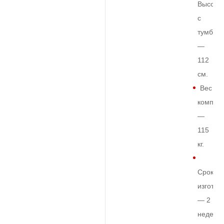
Высота
с
тумбой
—
112
см.
Вес
комплек
—
115
кг.
Срок
изготов
— 2
недели