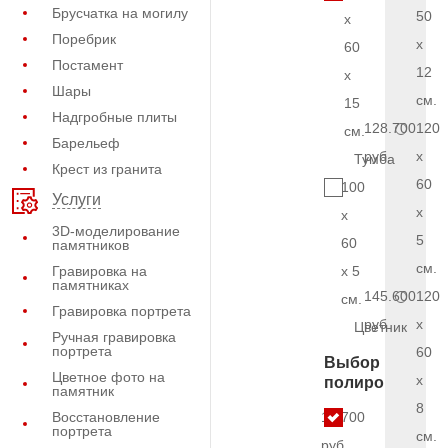
Брусчатка на могилу
50
x
Поребрик
x
60
Постамент
12
x
Шары
см.
15
Надгробные плиты
128.700
120
см.
Барельеф
руб.
x
Тумба
Крест из гранита
60
100
Услуги
x
x
3D-моделирование
5
60
памятников
см.
Гравировка на
x 5
памятниках
145.600
120
см.
Гравировка портрета
руб.
x
Цветник
Ручная гравировка
портрета
60
Выбор
Цветное фото на
x
полировки
памятник
8
Восстановление
15.700
портрета
см.
руб.