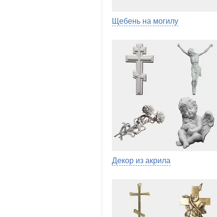
Щебень на могилу
Декор из акрила