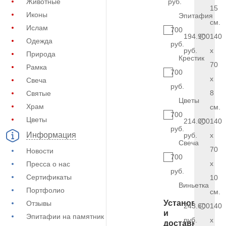
Животные
руб.
15
Иконы
Эпитафия
см.
Ислам
700
194.900
140
Одежда
руб.
руб.
x
Природа
Крестик
70
Рамка
700
x
Свеча
руб.
8
Святые
Цветы
Храм
см.
700
Цветы
214.000
140
руб.
Информация
руб.
x
Свеча
70
Новости
700
x
Пресса о нас
руб.
Сертификаты
10
Виньетка
Портфолио
см.
Установка
Отзывы
243.600
140
и
Эпитафии на памятник
руб.
x
доставка