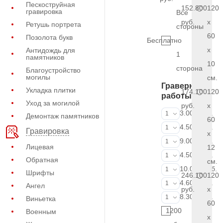
Пескоструйная
152.800
120
гравировка
Все
руб.
x
Ретушь портрета
стороны
60
Позолота букв
Бесплатно
x
Антидождь для
1
памятников
10
сторона
Благоустройство
могилы
см.
Граверные
Укладка плитки
174.100
120
работы
Уход за могилой
руб.
x
ФИО и даты (
3.000 руб.
1
Демонтаж памятников
60
ФИО и даты (
4.500 руб.
1
Гравировка
x
ФИО и даты (
9.000 руб.
1
Лицевая
12
Портрет (Грав
4.500 руб.
1
Обратная
см.
Портрет (Ручн
10.000 руб.
1
Шрифты
246.100
120
Фотокерамик
4.600 руб.
1
Ангел
руб.
x
Фото на стекл
8.300 руб.
1
Виньетка
60
1200
Военным
x