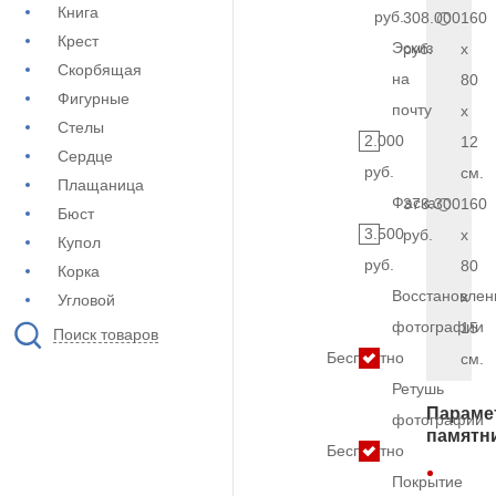
Книга
руб.
308.000
160
Крест
Эскиз
руб.
x
Скорбящая
на
80
Фигурные
почту
x
Стелы
2.000
12
Сердце
руб.
см.
Плащаница
Фаска
373.300
160
Бюст
3.500
руб.
x
Купол
руб.
80
Корка
Восстановлен
x
Угловой
фотографии
15
Поиск товаров
Бесплатно
см.
Ретушь
Параме
фотографии
памятн
Бесплатно
Покрытие