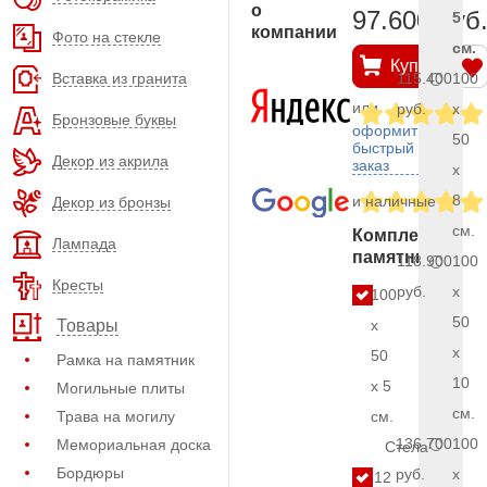
о
97.600 руб
5
компании
Фото на стекле
см.
Купить
Вставка из гранита
115.400
100
или
руб.
x
Бронзовые буквы
оформить
50
быстрый
Декор из акрила
заказ
x
8
и наличные
Декор из бронзы
см.
Комплект
Лампада
памятника
118.900
100
Кресты
руб.
x
100
50
x
Товары
x
50
Рамка на памятник
10
x 5
Могильные плиты
см.
Трава на могилу
см.
136.700
100
Мемориальная доска
Стела
Бордюры
руб.
x
12