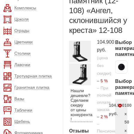
памятник (12-
Комплексы
108) «Ангел,
склонившийся у
Цоколя
креста» 12-108
Ограды
Цветники
104.900
Выбор
матери
руб.
Столики
памятн
(цена
Лавочки
без
Карельский гранит
скидки)
Тротуарная плитка
– 5 %
Выбор
размер
Гранитная плитка
– При
Нашли
памятн
полной
дешевле?
Вазы
Сделаем
оплате
скидку
104.900
100
заказа
от цены
Таблички
руб.
x
конкурента
– 2 %
!
Щебень
50
–
x
Отзывы
Пенсионерам
Фотокерамика