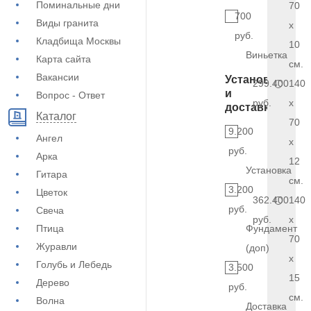
Поминальные дни
70
700
Виды гранита
x
руб.
Кладбища Москвы
10
Виньетка
Карта сайта
см.
Вакансии
Установка
299.400
140
и
Вопрос - Ответ
руб.
x
доставка
Каталог
70
9.200
Ангел
x
руб.
Арка
12
Установка
Гитара
см.
3.200
Цветок
362.400
140
руб.
Свеча
руб.
x
Птица
Фундамент
70
Журавли
(доп)
x
Голубь и Лебедь
3.500
15
Дерево
руб.
см.
Волна
Доставка