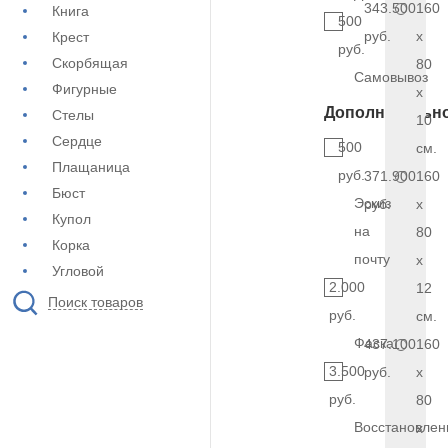
343.500
160
Книга
500
руб.
x
Крест
руб.
Скорбящая
80
Самовывоз
Фигурные
x
Дополнительн
Стелы
10
Сердце
500
см.
Плащаница
руб.
371.900
160
Бюст
Эскиз
руб.
x
Купол
на
80
Корка
почту
x
Угловой
2.000
12
Поиск товаров
руб.
см.
Фаска
437.100
160
3.500
руб.
x
руб.
80
Восстановлен
x