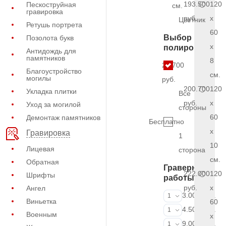
193.500
120
Пескоструйная
см.
гравировка
руб.
x
Цветник
Ретушь портрета
60
Выбор
Позолота букв
x
полировки
Антидождь для
памятников
8
21.700
Благоустройство
см.
могилы
руб.
200.700
120
Укладка плитки
Все
руб.
x
Уход за могилой
стороны
60
Демонтаж памятников
Бесплатно
x
Гравировка
1
10
Лицевая
сторона
см.
Обратная
Граверные
222.000
120
Шрифты
работы
руб.
x
Ангел
ФИО и даты (
3.000 руб.
1
Виньетка
60
ФИО и даты (
4.500 руб.
1
Военным
x
ФИО и даты (
9.000 руб.
1