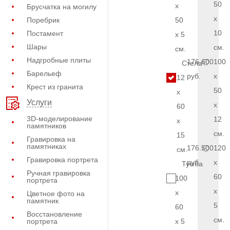
50
x
Брусчатка на могилу
x
Поребрик
50
10
Постамент
x 5
Шары
см.
см.
Надгробные плиты
176.600
100
Стела
Барельеф
руб.
x
12
Крест из гранита
50
x
Услуги
x
60
3D-моделирование
12
x
памятников
см.
15
Гравировка на
памятниках
176.500
120
см.
Гравировка портрета
руб.
x
Тумба
Ручная гравировка
60
100
портрета
x
x
Цветное фото на
памятник
5
60
Восстановление
см.
портрета
x 5