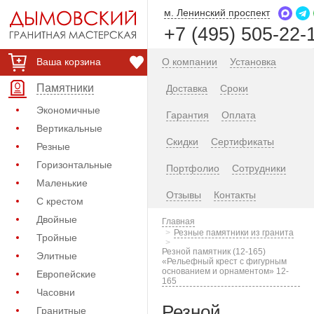
м. Ленинский проспект
+7 (495) 505-22-
Ваша корзина
О компании
Установка
Памятники
Доставка
Сроки
Экономичные
Гарантия
Оплата
Вертикальные
Скидки
Сертификаты
Резные
Горизонтальные
Портфолио
Сотрудники
Маленькие
Отзывы
Контакты
С крестом
Двойные
Главная
Резные памятники из гранита
Тройные
Резной памятник (12-165)
Элитные
«Рельефный крест с фигурным
основанием и орнаментом» 12-
Европейские
165
Часовни
Резной
Гранитные