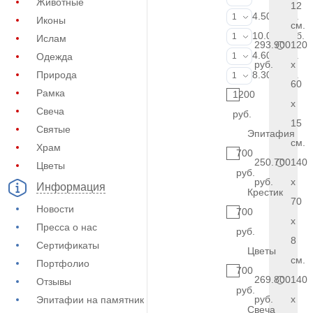
Животные
12
Портрет (Грав
4.500 руб.
1
Иконы
см.
Портрет (Ручн
10.000 руб.
1
Ислам
293.900
120
Фотокерамик
4.600 руб.
Одежда
1
руб.
x
Фото на стекл
Природа
8.300 руб.
1
60
Рамка
1200
x
Свеча
руб.
15
Святые
Эпитафия
см.
Храм
700
250.700
140
Цветы
руб.
руб.
x
Информация
Крестик
70
Новости
700
x
Пресса о нас
руб.
8
Сертификаты
Цветы
см.
Портфолио
700
269.800
140
Отзывы
руб.
руб.
x
Эпитафии на памятник
Свеча