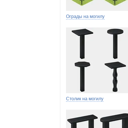
Ограды на могилу
Столик на могилу