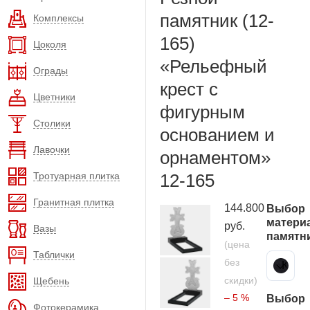
памятник (12-
Комплексы
165)
Цоколя
«Рельефный
Ограды
крест с
Цветники
фигурным
Столики
основанием и
Лавочки
орнаментом»
Тротуарная плитка
12-165
Гранитная плитка
144.800
Выбор
матери
руб.
Вазы
памятн
(цена
Таблички
без
Карельский гранит
скидки)
Щебень
– 5 %
Выбор
Фотокерамика