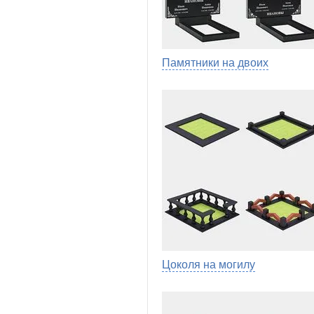
Памятники на двоих
Цоколя на могилу