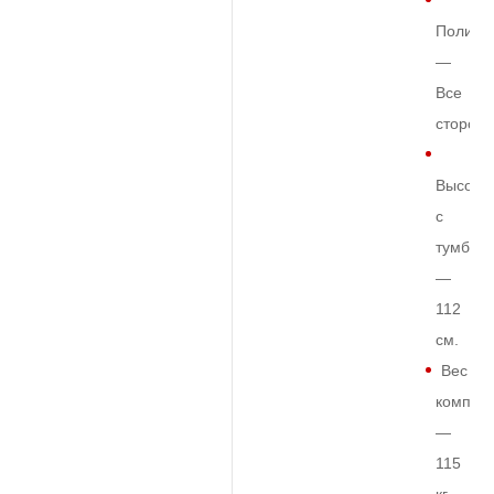
Полиро
—
Все
сторон
Высота
с
тумбой
—
112
см.
Вес
комплек
—
115