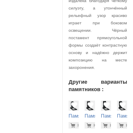
издалека благодаря чёткому
силуэту, а утончённый
рельефный узор красиво
играет при боковом
освещении. Чёрный
постамент прямоугольной
формы создаёт контрастную
основу и надёжно держит
композицию на месте
захоронения.
Другие варианты
памятников :
Памятник
Памятник
Памятник
Памят
на
на
на
на
48.600 р
38.
Купить
Купить
-7%
Купить
-7%
Куп
-7
могилу
могилу
могилу
могилу
(10-539)
(10-802)
(10-384)
(10-366