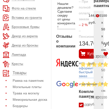
размер
– При
Нашли
памятн
полной
дешевле?
Фото на стекле
Сделаем
оплате
скидку
144.800
100
Вставка из гранита
заказа
от цены
руб.
x
конкурента
– 2 %
Бронзовые буквы
!
50
–
Декор из акрила
x
Отзывы
Пенсионерам
о
134.700 ру
5
Декор из бронзы
компании
см.
Купить
Лампада
155.300
100
или
руб.
x
Кресты
оформить
50
быстрый
Товары
заказ
x
Рамка на памятник
8
и наличные
Могильные плиты
см.
Комплект
Трава на могилу
памятника
158.800
100
Мемориальная доска
руб.
x
100
Бордюры