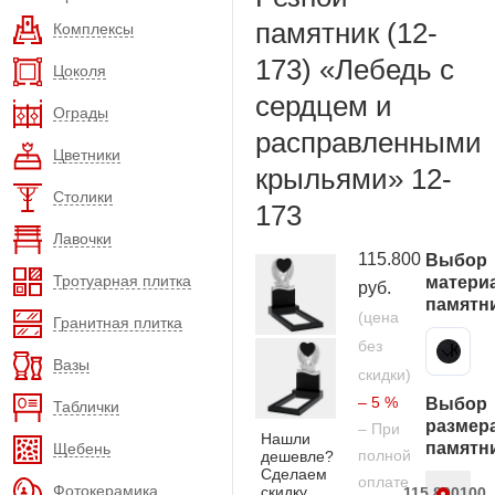
памятник (12-
Комплексы
173) «Лебедь с
Цоколя
сердцем и
Ограды
расправленными
Цветники
крыльями» 12-
Столики
173
Лавочки
115.800
Выбор
Тротуарная плитка
матери
руб.
памятн
(цена
Гранитная плитка
без
Карельский гранит
Вазы
скидки)
– 5 %
Выбор
Таблички
размер
– При
Нашли
памятн
Щебень
полной
дешевле?
Сделаем
оплате
Фотокерамика
скидку
115.800
100