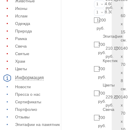
Животные
Фотокерамик
4.600 руб.
1
руб.
x
Иконы
Фото на стекл
8.300 руб.
1
60
Ислам
1200
Одежда
x
руб.
Природа
15
Эпитафия
Рамка
см.
700
Свеча
210.100
140
руб.
Святые
руб.
x
Крестик
Храм
70
Цветы
700
x
руб.
Информация
8
Цветы
Новости
см.
700
Пресса о нас
229.200
140
руб.
Сертификаты
руб.
x
Портфолио
Свеча
70
Отзывы
700
x
Эпитафии на памятник
руб.
10