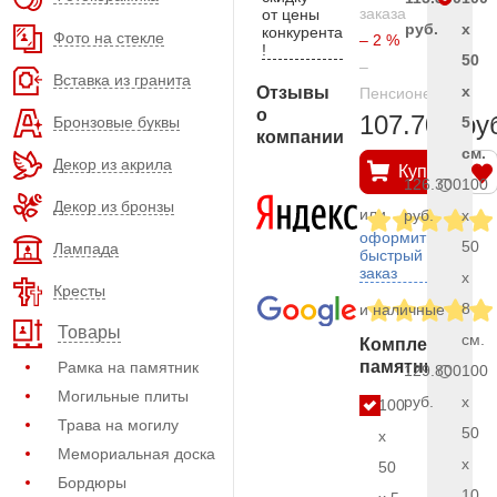
заказа
от цены
руб.
x
конкурента
Фото на стекле
– 2 %
!
50
–
Вставка из гранита
x
Отзывы
Пенсионерам
о
107.700 ру
Бронзовые буквы
5
компании
см.
Декор из акрила
Купить
126.300
100
Декор из бронзы
или
руб.
x
оформить
50
Лампада
быстрый
заказ
x
Кресты
8
и наличные
Товары
см.
Комплект
памятника
Рамка на памятник
129.800
100
Могильные плиты
руб.
x
100
Трава на могилу
50
x
Мемориальная доска
x
50
Бордюры
10