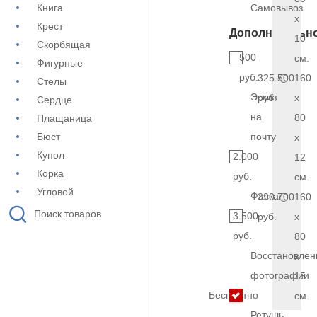
Книга
Самовывоз
x
Крест
Дополнительн
10
Скорбящая
500
см.
Фигурные
руб.
325.500
160
Стелы
Эскиз
руб.
x
Сердце
на
80
Плащаница
Бюст
почту
x
Купол
2.000
12
Корка
руб.
см.
Угловой
Фаска
390.700
160
Поиск товаров
3.500
руб.
x
руб.
80
Восстановлен
x
фотографии
15
Бесплатно
см.
Ретушь