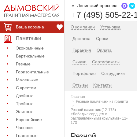
м. Ленинский проспект
+7 (495) 505-22-
Ваша корзина
О компании
Установка
Памятники
Доставка
Сроки
Экономичные
Гарантия
Оплата
Вертикальные
Скидки
Сертификаты
Резные
Горизонтальные
Портфолио
Сотрудники
Маленькие
Отзывы
Контакты
С крестом
Двойные
Главная
Резные памятники из гранита
Тройные
Резной памятник (12-173)
Элитные
«Лебедь с сердцем и
расправленными крыльями» 12-
Европейские
173
Часовни
Резной
Гранитные