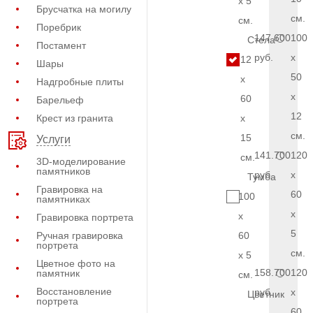
x 5
Брусчатка на могилу
см.
см.
Поребрик
147.600
100
Стела
Постамент
руб.
x
12
Шары
50
x
Надгробные плиты
x
60
Барельеф
12
Крест из гранита
x
см.
15
Услуги
141.700
120
см.
3D-моделирование
памятников
руб.
x
Тумба
Гравировка на
60
100
памятниках
x
x
Гравировка портрета
5
Ручная гравировка
60
портрета
см.
x 5
Цветное фото на
158.700
120
памятник
см.
Восстановление
руб.
x
Цветник
портрета
60