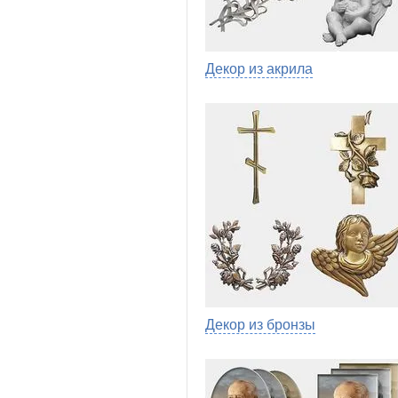
Декор из акрила
Декор из бронзы