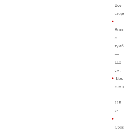
Все
сторон
Высота
с
тумбой
—
112
см.
Вес
комплек
—
115
кг.
Срок