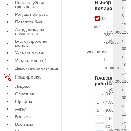
Выбор
Пескоструйная
гравировка
x
полировки
Ретушь портрета
8
17.400
Позолота букв
см.
руб.
Антидождь для
165.900
120
памятников
Все
руб.
x
Благоустройство
стороны
могилы
60
Бесплатно
Укладка плитки
x
1
Уход за могилой
10
сторона
Демонтаж памятников
см.
Гравировка
Граверные
187.200
120
работы
Лицевая
руб.
x
ФИО и даты (
Обратная
3.000 руб.
1
60
Шрифты
ФИО и даты (
4.500 руб.
1
x
Ангел
ФИО и даты (
9.000 руб.
1
12
Виньетка
Портрет (Грав
4.500 руб.
1
см.
Военным
Портрет (Ручн
10.000 руб.
1
259.100
120