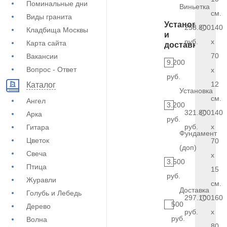
Поминальные дни
Виньетка
см.
Виды гранита
Установка
258.800
140
Кладбища Москвы
и
руб.
x
Карта сайта
доставка
70
Вакансии
9.200
Вопрос - Ответ
x
руб.
12
Каталог
Установка
см.
Ангел
3.200
321.800
140
Арка
руб.
руб.
x
Гитара
Фундамент
Цветок
70
(доп)
Свеча
x
3.500
Птица
15
руб.
Журавли
см.
Доставка
Голубь и Лебедь
297.100
160
500
Дерево
руб.
x
руб.
Волна
80