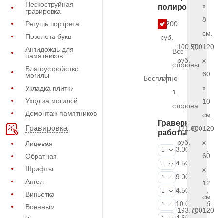
Пескоструйная
x
полировки
гравировка
8
Ретушь портрета
9.200
см.
Позолота букв
руб.
100.500
120
Антидождь для
Все
памятников
руб.
x
стороны
Благоустройство
60
могилы
Бесплатно
x
Укладка плитки
1
Уход за могилой
10
сторона
Демонтаж памятников
см.
Граверные
Гравировка
121.800
120
работы
руб.
x
Лицевая
ФИО и даты (
3.000 руб.
1
60
Обратная
ФИО и даты (
4.500 руб.
1
Шрифты
x
ФИО и даты (
9.000 руб.
1
Ангел
12
Портрет (Грав
4.500 руб.
1
Виньетка
см.
Портрет (Ручн
10.000 руб.
1
Военным
193.700
120
Фотокерамик
4.600 руб.