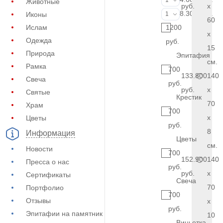
1
Животные
руб.
x
Фото на стекл
8.300 руб.
Иконы
1
60
Ислам
1200
x
Одежда
руб.
15
Природа
Эпитафия
см.
Рамка
700
133.800
140
Свеча
руб.
руб.
x
Святые
Крестик
70
Храм
700
x
Цветы
руб.
8
Информация
Цветы
см.
Новости
700
152.900
140
Пресса о нас
руб.
руб.
x
Сертификаты
Свеча
70
Портфолио
700
Отзывы
x
руб.
Эпитафии на памятник
10
Виньетка