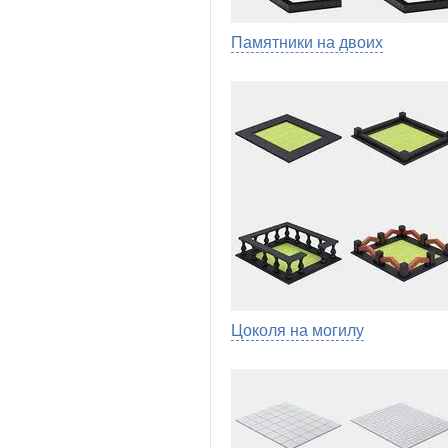
Памятники на двоих
Цоколя на могилу