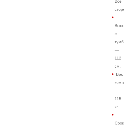
Все
сторон
Высота
с
тумбой
—
112
см.
Вес
комплек
—
115
кг.
Срок