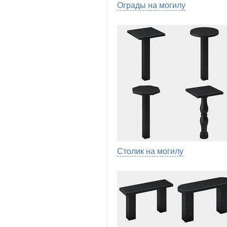
Ограды на могилу
Столик на могилу