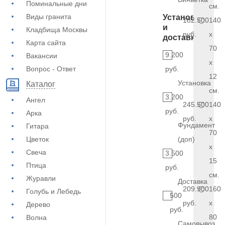
Поминальные дни
см.
Виды гранита
Установка
182.500
140
и
Кладбища Москвы
руб.
x
доставка
Карта сайта
70
9.200
Вакансии
x
Вопрос - Ответ
руб.
12
Установка
Каталог
см.
3.200
Ангел
245.500
140
руб.
Арка
руб.
x
Фундамент
Гитара
70
Цветок
(доп)
x
Свеча
3.500
15
Птица
руб.
см.
Журавли
Доставка
209.900
160
Голубь и Лебедь
500
руб.
x
Дерево
руб.
80
Волна
Самовывоз