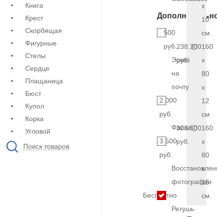
Книга
x
Дополнительн
Крест
10
Скорбящая
500
см.
Фигурные
руб.
238.300
160
Стелы
Эскиз
руб.
x
Сердце
на
80
Плащаница
почту
x
Бюст
2.000
12
Купол
руб.
см.
Корка
Фаска
303.500
160
Угловой
3.500
руб.
x
Поиск товаров
руб.
80
Восстановлен
x
фотографии
15
Бесплатно
см.
Ретушь