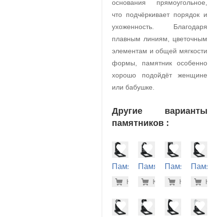
основания прямоугольное,
что подчёркивает порядок и
ухоженность. Благодаря
плавным линиям, цветочным
элементам и общей мягкости
формы, памятник особенно
хорошо подойдёт женщине
или бабушке.
Другие варианты
памятников :
Памятник
Памятник
Памятник
Памят
на
на
на
на
24.500 р
31.
Купить
Купить
-7%
Купить
-7%
Куп
-7
могилу
могилу
могилу
могилу
(10-200)
(10-814)
(10-383)
(10-147