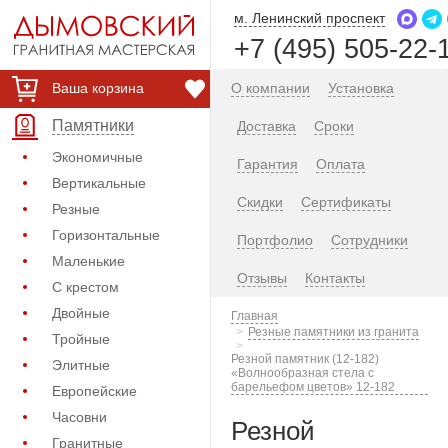
м. Ленинский проспект
+7 (495) 505-22-
Ваша корзина
О компании
Установка
Памятники
Доставка
Сроки
Экономичные
Гарантия
Оплата
Вертикальные
Скидки
Сертификаты
Резные
Горизонтальные
Портфолио
Сотрудники
Маленькие
Отзывы
Контакты
С крестом
Двойные
Главная
Резные памятники из гранита
Тройные
Резной памятник (12-182)
Элитные
«Волнообразная стела с
барельефом цветов» 12-182
Европейские
Часовни
Резной
Гранитные