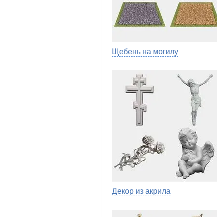
Щебень на могилу
Декор из акрила