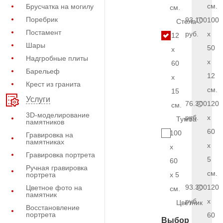
см.
Брусчатка на могилу
см.
Поребрик
93.100
100
Стела
Постамент
руб.
x
12
Шары
50
x
Надгробные плиты
x
60
Барельеф
12
x
Крест из гранита
см.
15
Услуги
76.300
120
см.
3D-моделирование
руб.
x
Тумба
памятников
60
100
Гравировка на
памятниках
x
x
Гравировка портрета
5
60
Ручная гравировка
см.
портрета
x 5
93.300
120
Цветное фото на
см.
памятник
руб.
x
Цветник
Восстановление
портрета
60
Выбор