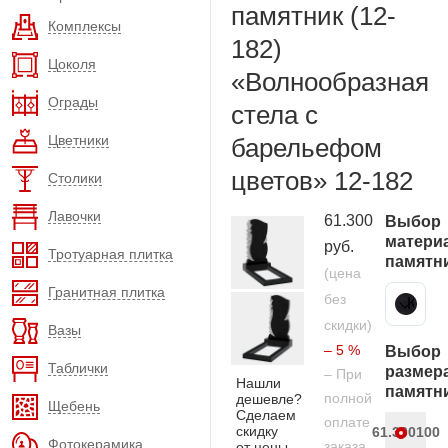
памятник (12-
Комплексы
182)
Цоколя
«Волнообразная
Ограды
стела с
Цветники
барельефом
цветов» 12-182
Столики
Лавочки
61.300
Выбор
матери
руб.
Тротуарная плитка
памятн
(цена
Гранитная плитка
без
Карельский гранит
скидки)
Вазы
– 5 %
Выбор
Таблички
размер
– При
Нашли
памятн
полной
дешевле?
Щебень
Сделаем
оплате
скидку
61.300
100
Фотокерамика
заказа
от цены