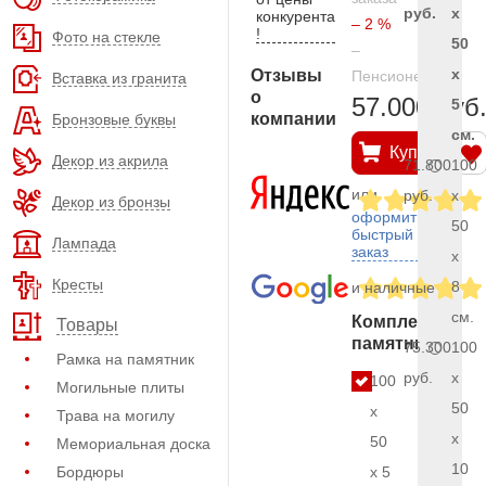
руб.
x
конкурента
– 2 %
!
Фото на стекле
50
–
x
Отзывы
Пенсионерам
Вставка из гранита
о
57.000 руб
5
компании
Бронзовые буквы
см.
Купить
Декор из акрила
71.800
100
или
руб.
x
Декор из бронзы
оформить
50
быстрый
Лампада
заказ
x
Кресты
8
и наличные
см.
Комплект
Товары
памятника
75.300
100
Рамка на памятник
руб.
x
100
Могильные плиты
50
x
Трава на могилу
x
50
Мемориальная доска
10
Бордюры
x 5