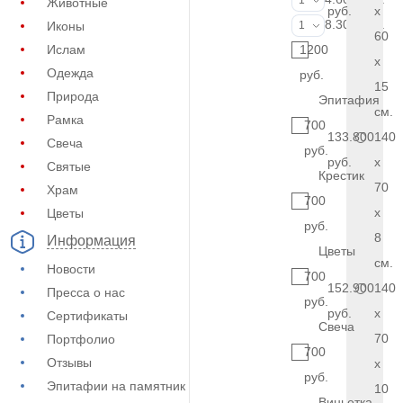
1
Животные
руб.
x
Фото на стекл
8.300 руб.
Иконы
1
60
Ислам
1200
x
Одежда
руб.
15
Природа
Эпитафия
см.
Рамка
700
133.800
140
Свеча
руб.
руб.
x
Святые
Крестик
70
Храм
700
x
Цветы
руб.
8
Информация
Цветы
см.
Новости
700
152.900
140
Пресса о нас
руб.
руб.
x
Сертификаты
Свеча
70
Портфолио
700
Отзывы
x
руб.
Эпитафии на памятник
10
Виньетка