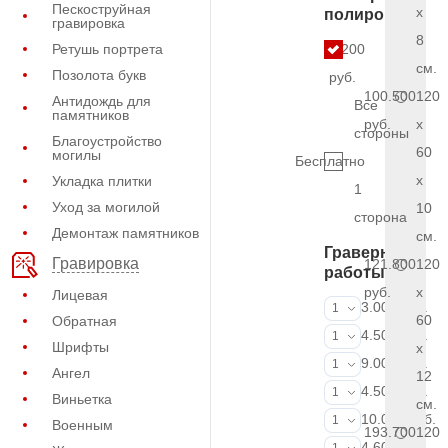
Пескоструйная
x
полировки
гравировка
8
Ретушь портрета
9.200
см.
Позолота букв
руб.
100.500
120
Антидождь для
Все
памятников
руб.
x
стороны
Благоустройство
60
могилы
Бесплатно
x
Укладка плитки
1
Уход за могилой
10
сторона
Демонтаж памятников
см.
Граверные
Гравировка
121.800
120
работы
руб.
x
Лицевая
ФИО и даты (
3.000 руб.
1
60
Обратная
ФИО и даты (
4.500 руб.
1
Шрифты
x
ФИО и даты (
9.000 руб.
1
Ангел
12
Портрет (Грав
4.500 руб.
1
Виньетка
см.
Портрет (Ручн
10.000 руб.
1
Военным
193.700
120
Фотокерамик
4.600 руб.