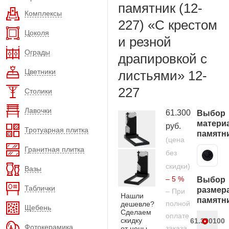
памятник (12-
Комплексы
227) «С крестом
Цоколя
и резной
Ограды
драпировкой с
Цветники
листьями» 12-
227
Столики
Лавочки
61.300
Выбор
матери
руб.
Тротуарная плитка
памятн
(цена
Гранитная плитка
без
Карельский гранит
скидки)
Вазы
– 5 %
Выбор
Таблички
размер
– При
Нашли
памятн
полной
дешевле?
Щебень
Сделаем
оплате
скидку
61.300
100
Фотокерамика
заказа
от цены