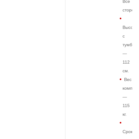
Все
сторон
Высота
с
тумбой
—
112
см.
Вес
комплек
—
115
кг.
Срок