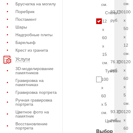
см.
Брусчатка на могилу
см.
Поребрик
93.100
100
Стела
Постамент
руб.
x
12
Шары
50
x
Надгробные плиты
x
60
Барельеф
12
x
Крест из гранита
см.
15
Услуги
76.300
120
см.
3D-моделирование
руб.
x
Тумба
памятников
60
100
Гравировка на
памятниках
x
x
Гравировка портрета
5
60
Ручная гравировка
см.
портрета
x 5
93.300
120
Цветное фото на
см.
памятник
руб.
x
Цветник
Восстановление
портрета
60
Выбор