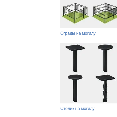
Ограды на могилу
Столик на могилу