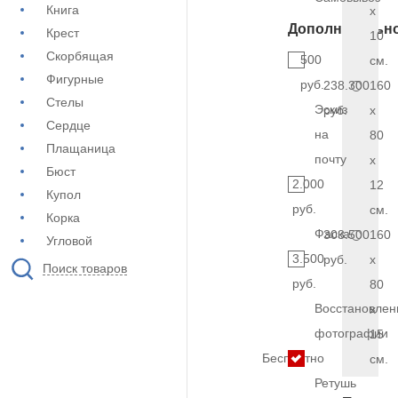
Книга
x
Дополнительн
Крест
10
Скорбящая
500
см.
Фигурные
руб.
238.300
160
Стелы
Эскиз
руб.
x
Сердце
на
80
Плащаница
почту
x
Бюст
2.000
12
Купол
руб.
см.
Корка
Фаска
303.500
160
Угловой
3.500
руб.
x
Поиск товаров
руб.
80
Восстановлен
x
фотографии
15
Бесплатно
см.
Ретушь