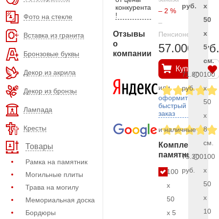
руб.
x
конкурента
– 2 %
!
Фото на стекле
50
–
x
Отзывы
Пенсионерам
Вставка из гранита
о
57.000 руб
5
компании
Бронзовые буквы
см.
Купить
Декор из акрила
71.800
100
или
руб.
x
Декор из бронзы
оформить
50
быстрый
Лампада
заказ
x
Кресты
8
и наличные
см.
Комплект
Товары
памятника
75.300
100
Рамка на памятник
руб.
x
100
Могильные плиты
50
x
Трава на могилу
x
50
Мемориальная доска
10
Бордюры
x 5