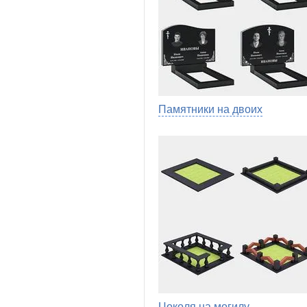
Памятники на двоих
Цоколя на могилу