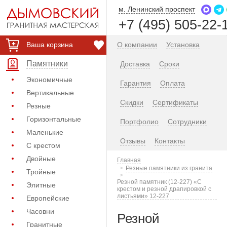
м. Ленинский проспект
+7 (495) 505-22-
Ваша корзина
О компании
Установка
Памятники
Доставка
Сроки
Экономичные
Гарантия
Оплата
Вертикальные
Скидки
Сертификаты
Резные
Горизонтальные
Портфолио
Сотрудники
Маленькие
Отзывы
Контакты
С крестом
Двойные
Главная
Резные памятники из гранита
Тройные
Резной памятник (12-227) «С
Элитные
крестом и резной драпировкой с
листьями» 12-227
Европейские
Часовни
Резной
Гранитные