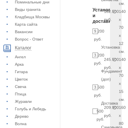
Поминальные дни
см.
Виды гранита
Установка
182.500
140
и
Кладбища Москвы
руб.
x
доставка
Карта сайта
70
9.200
Вакансии
x
Вопрос - Ответ
руб.
12
Установка
Каталог
см.
3.200
Ангел
245.500
140
руб.
Арка
руб.
x
Фундамент
Гитара
70
Цветок
(доп)
x
Свеча
3.500
15
Птица
руб.
см.
Журавли
Доставка
209.900
160
Голубь и Лебедь
500
руб.
x
Дерево
руб.
80
Волна
Самовывоз