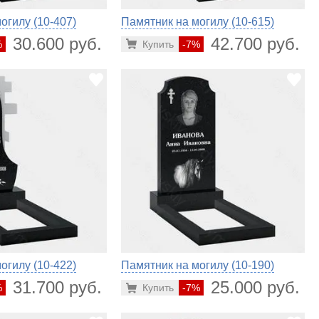
огилу (10-407)
Памятник на могилу (10-615)
30.600 руб.
42.700 руб.
%
Купить
-7%
огилу (10-422)
Памятник на могилу (10-190)
31.700 руб.
25.000 руб.
%
Купить
-7%