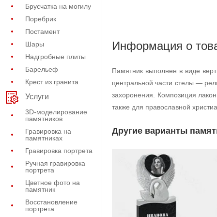
Брусчатка на могилу
Поребрик
Постамент
Информация о тов
Шары
Надгробные плиты
Барельеф
Памятник выполнен в виде верт
Крест из гранита
центральной части стелы — рел
захоронения. Композиция лакон
Услуги
также для православной христи
3D-моделирование
памятников
Другие варианты памят
Гравировка на
памятниках
Гравировка портрета
Ручная гравировка
портрета
Цветное фото на
памятник
Восстановление
портрета