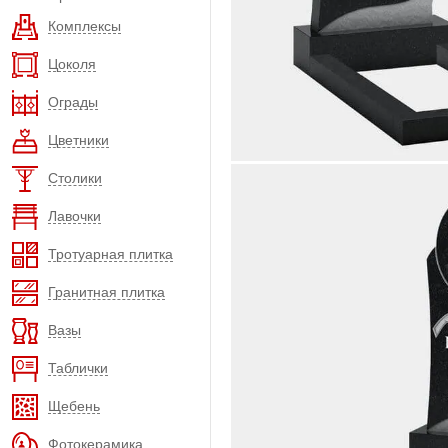
Комплексы
Цоколя
Ограды
Цветники
Столики
Лавочки
Тротуарная плитка
Гранитная плитка
Вазы
Таблички
Щебень
Фотокерамика