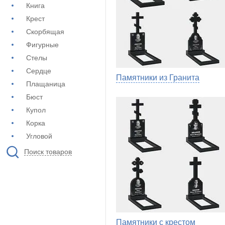
Книга
Крест
Скорбящая
Фигурные
Стелы
Сердце
Памятники из Гранита
Плащаница
Бюст
Купол
Корка
Угловой
Поиск товаров
Памятники с крестом