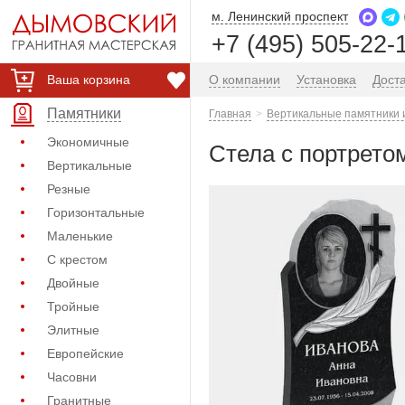
м. Ленинский проспект
+7 (495) 505-22-
Ваша корзина
О компании
Установка
Дост
Памятники
Главная
Вертикальные памятники 
Экономичные
Стела с портретом
Вертикальные
Резные
Горизонтальные
Маленькие
С крестом
Двойные
Тройные
Элитные
Европейские
Часовни
Гранитные