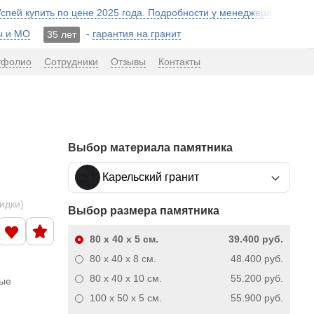
 Успей купить по цене 2025 года. Подробности у менеджера!
ы и МО
-
гарантия на гранит
35 лет
тфолио
Сотрудники
Отзывы
Контакты
Выбор материала памятника
Карельский гранит
кидки)
Выбор размера памятника
80 x 40 x 5
см.
39.400 руб.
80 x 40 x 8
см.
48.400 руб.
80 x 40 x 10
см.
55.200 руб.
ные
100 x 50 x 5
см.
55.900 руб.