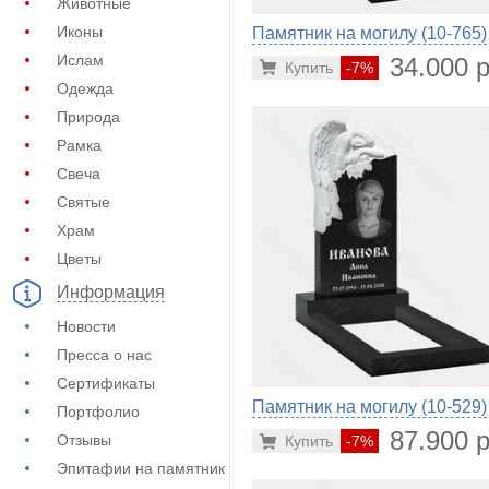
Животные
Иконы
Памятник на могилу (10-765)
Ислам
34.000 р
Купить
-7%
Одежда
Природа
Рамка
Свеча
Святые
Храм
Цветы
Информация
Новости
Пресса о нас
Сертификаты
Памятник на могилу (10-529)
Портфолио
87.900 р
Отзывы
Купить
-7%
Эпитафии на памятник