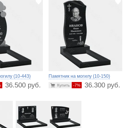
огилу (10-443)
Памятник на могилу (10-150)
36.500 руб.
36.300 руб.
%
Купить
-7%