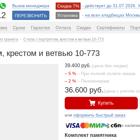
Вызов менеджера
- действует до 31.07.2026.
Скидка 7%
12
-
на всех кладбищах Москв
Установка
ПЕРЕЗВОНИТЬ
авка
Сроки
Гарантия
Оплата
Скидки
Сертификаты
Пор
из гранита
Стела с портретом, крестом и ветвью 10-773
, крестом и ветвью 10-773
39.400 руб.
(цена без скидки)
– 5 %
– При полной оплате заказа
– 2 %
– Пенсионерам
36.600 руб.
(цена с учетом с
Купить
или
оформить быстрый заказ
и налич
Комплект памятника