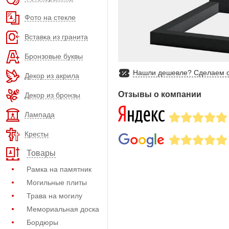
Фото на стекле
Вставка из гранита
Бронзовые буквы
Нашли дешевле? Сделаем с
Декор из акрила
Отзывы о компании
Декор из бронзы
Лампада
Кресты
Товары
Рамка на памятник
Могильные плиты
Трава на могилу
Мемориальная доска
Бордюры