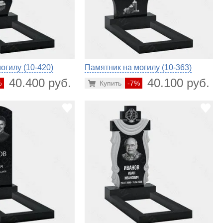
огилу (10-420)
Памятник на могилу (10-363)
40.400 руб.
40.100 руб.
%
Купить
-7%