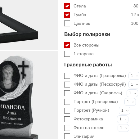
Стела
80
Тумба
12 x
Цветник
100 
Выбор полировки
Все стороны
1 сторона
Граверные работы
ФИО и даты (Гравировка)
1
ФИО и даты (Пескоструй)
1
ФИО и даты (Скарпель)
1
Портрет (Гравировка)
1
Портрет (Ручной)
1
Фотокерамика
1
Фото на стекле
1
Эпитафия