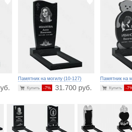
Памятник на могилу (10-127)
Памятник на м
уб.
31.700 руб.
Купить
-7%
Купить
-7