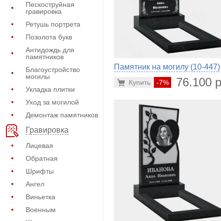
Пескоструйная
гравировка
Ретушь портрета
Позолота букв
Антидождь для
памятников
Памятник на могилу (10-447)
Благоустройство
могилы
76.100 р
Купить
-7%
Укладка плитки
Уход за могилой
Демонтаж памятников
Гравировка
Лицевая
Обратная
Шрифты
Ангел
Виньетка
Военным