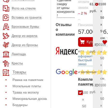
оплате
скидку
61.300
100
заказа
от цены
Фото на стекле
руб.
x
конкурента
– 2 %
!
Вставка из гранита
50
–
x
Отзывы
Пенсионерам
Бронзовые буквы
о
57.000 руб
5
компании
Декор из акрила
см.
Купить
71.800
100
Декор из бронзы
или
руб.
x
Лампада
оформить
50
быстрый
Кресты
заказ
x
8
и наличные
Товары
см.
Комплект
Рамка на памятник
памятника
75.300
100
Могильные плиты
руб.
x
Трава на могилу
100
Мемориальная доска
50
x
Бордюры
x
50