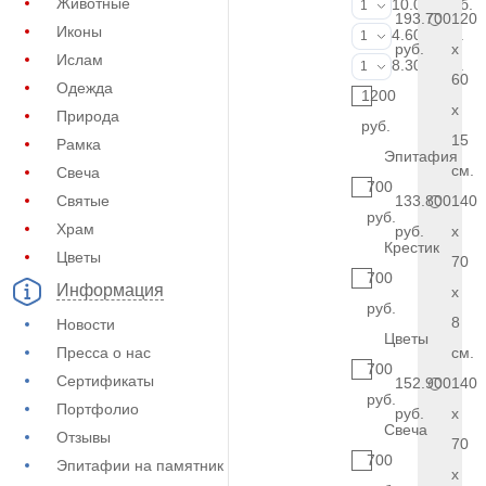
Животные
Портрет (Ручн
10.000 руб.
1
193.700
120
Иконы
Фотокерамик
4.600 руб.
1
руб.
x
Ислам
Фото на стекл
8.300 руб.
1
60
Одежда
1200
x
Природа
руб.
15
Рамка
Эпитафия
см.
Свеча
700
Святые
133.800
140
руб.
Храм
руб.
x
Крестик
Цветы
70
700
Информация
x
руб.
8
Новости
Цветы
Пресса о нас
см.
700
Сертификаты
152.900
140
руб.
Портфолио
руб.
x
Свеча
Отзывы
70
700
Эпитафии на памятник
x