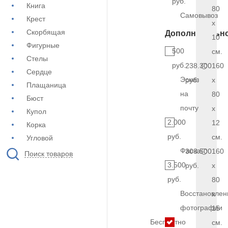
руб.
Книга
80
Самовывоз
Крест
x
Скорбящая
Дополнительн
10
Фигурные
500
см.
Стелы
руб.
238.300
160
Сердце
Эскиз
руб.
x
Плащаница
на
80
Бюст
почту
x
Купол
2.000
12
Корка
руб.
см.
Угловой
Фаска
303.500
160
Поиск товаров
3.500
руб.
x
руб.
80
Восстановлен
x
фотографии
15
Бесплатно
см.