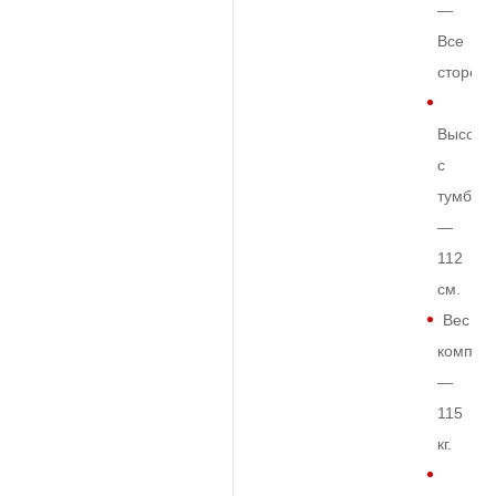
—
Все
сторон
Высота
с
тумбой
—
112
см.
Вес
комплек
—
115
кг.