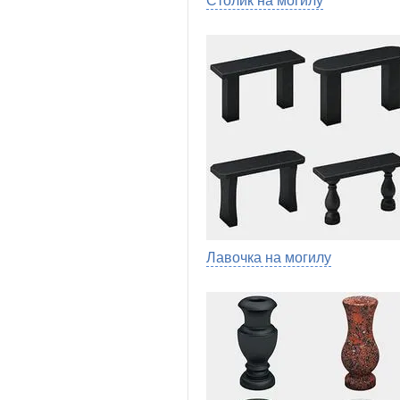
Столик на могилу
Лавочка на могилу