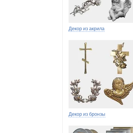
Декор из акрила
Декор из бронзы