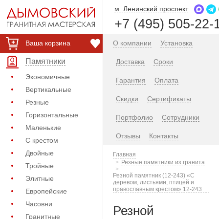
м. Ленинский проспект
+7 (495) 505-22-
Ваша корзина
О компании
Установка
Памятники
Доставка
Сроки
Экономичные
Гарантия
Оплата
Вертикальные
Скидки
Сертификаты
Резные
Горизонтальные
Портфолио
Сотрудники
Маленькие
Отзывы
Контакты
С крестом
Двойные
Главная
Резные памятники из гранита
Тройные
Резной памятник (12-243) «С
Элитные
деревом, листьями, птицей и
православным крестом» 12-243
Европейские
Часовни
Резной
Гранитные