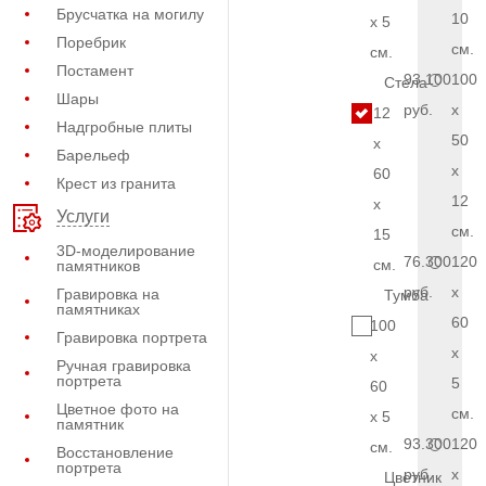
Брусчатка на могилу
10
x 5
Поребрик
см.
см.
Постамент
93.100
100
Стела
Шары
руб.
x
12
Надгробные плиты
50
x
Барельеф
x
60
Крест из гранита
12
x
Услуги
см.
15
3D-моделирование
76.300
120
см.
памятников
руб.
x
Гравировка на
Тумба
памятниках
60
100
Гравировка портрета
x
x
Ручная гравировка
портрета
5
60
Цветное фото на
см.
x 5
памятник
93.300
120
см.
Восстановление
портрета
руб.
x
Цветник