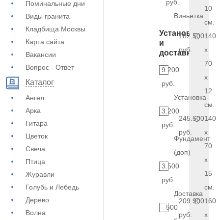
руб.
Поминальные дни
10
Виньетка
Виды гранита
см.
Кладбища Москвы
Установка
182.500
140
Карта сайта
и
руб.
x
доставка
Вакансии
70
Вопрос - Ответ
9.200
x
Каталог
руб.
12
Установка
Ангел
см.
Арка
3.200
245.500
140
Гитара
руб.
руб.
x
Цветок
Фундамент
70
Свеча
(доп)
x
Птица
3.500
15
Журавли
руб.
Голубь и Лебедь
см.
Доставка
Дерево
209.900
160
500
Волна
руб.
x