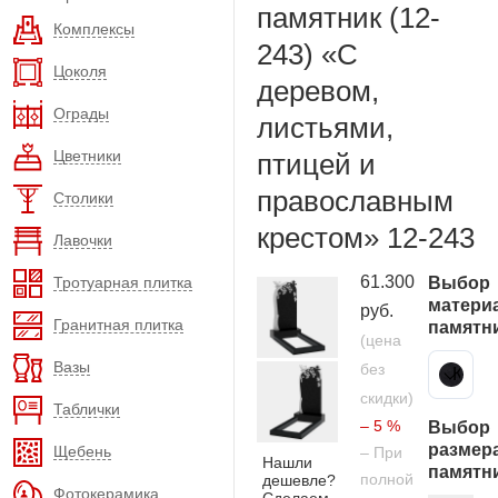
памятник (12-
Комплексы
243) «С
Цоколя
деревом,
Ограды
листьями,
Цветники
птицей и
православным
Столики
крестом» 12-243
Лавочки
61.300
Тротуарная плитка
Выбор
матери
руб.
Гранитная плитка
памятн
(цена
Вазы
без
Карельский гранит
скидки)
Таблички
– 5 %
Выбор
размер
Щебень
– При
Нашли
памятн
полной
дешевле?
Фотокерамика
Сделаем