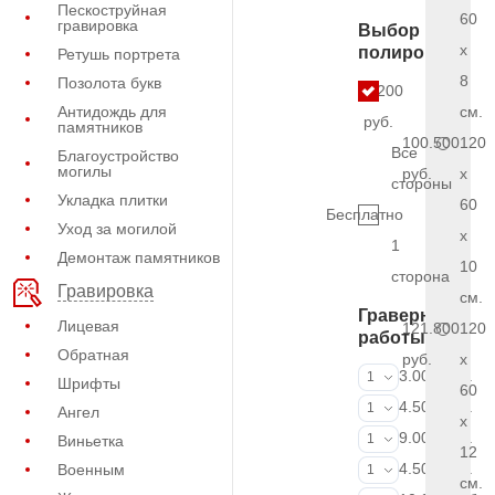
Пескоструйная
60
гравировка
Выбор
x
полировки
Ретушь портрета
8
Позолота букв
9.200
Антидождь для
см.
руб.
памятников
100.500
120
Все
Благоустройство
могилы
руб.
x
стороны
Укладка плитки
60
Бесплатно
Уход за могилой
x
1
Демонтаж памятников
10
сторона
Гравировка
см.
Граверные
Лицевая
121.800
120
работы
Обратная
руб.
x
ФИО и даты (
3.000 руб.
1
Шрифты
60
ФИО и даты (
4.500 руб.
1
Ангел
x
ФИО и даты (
9.000 руб.
1
Виньетка
12
Портрет (Грав
4.500 руб.
Военным
1
см.