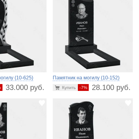
огилу (10-625)
Памятник на могилу (10-152)
33.000 руб.
28.100 руб.
%
Купить
-7%