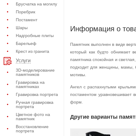
Брусчатка на могилу
Поребрик
Постамент
Информация о тов
Шары
Надгробные плиты
Барельеф
Памятник выполнен в виде верт
Крест из гранита
который как будто обнимает в
памятника спокойная и светлая
Услуги
подходит для женщины, мамы, б
3D-моделирование
памятников
мотивы.
Гравировка на
памятниках
Ангел с распахнутыми крыльям
Гравировка портрета
постаментом уравновешивает вы
форм.
Ручная гравировка
портрета
Цветное фото на
Другие варианты памят
памятник
Восстановление
портрета