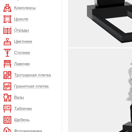
Комплексы
Цоколя
Ограды
Цветники
Столики
Лавочки
Тротуарная плитка
Гранитная плитка
Вазы
Таблички
Щебень
Фотокерамика