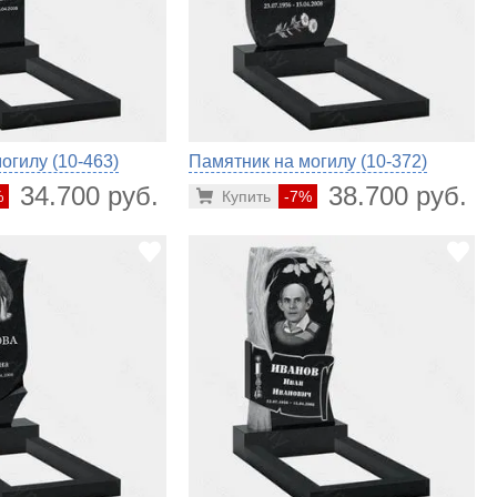
огилу (10-463)
Памятник на могилу (10-372)
34.700 руб.
38.700 руб.
%
Купить
-7%