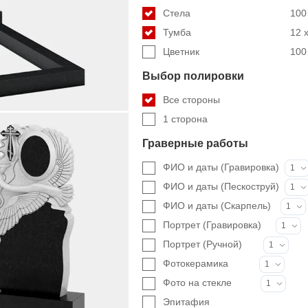
Стела
100 
Тумба
12 x
Цветник
100 
Выбор полировки
Все стороны
1 сторона
Граверные работы
ФИО и даты (Гравировка)
1
ФИО и даты (Пескоструй)
1
ФИО и даты (Скарпель)
1
Портрет (Гравировка)
1
Портрет (Ручной)
1
Фотокерамика
1
Фото на стекле
1
Эпитафия