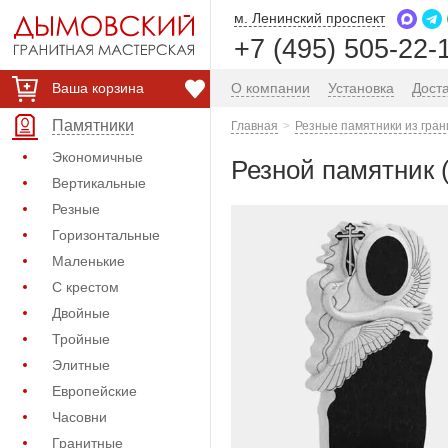
м. Ленинский проспект
+7 (495) 505-22-
Ваша корзина
О компании
Установка
Дост
Памятники
Главная
Резные памятники из гран
Экономичные
Резной памятник (
Вертикальные
Резные
Горизонтальные
Маленькие
С крестом
Двойные
Тройные
Элитные
Европейские
Часовни
Гранитные