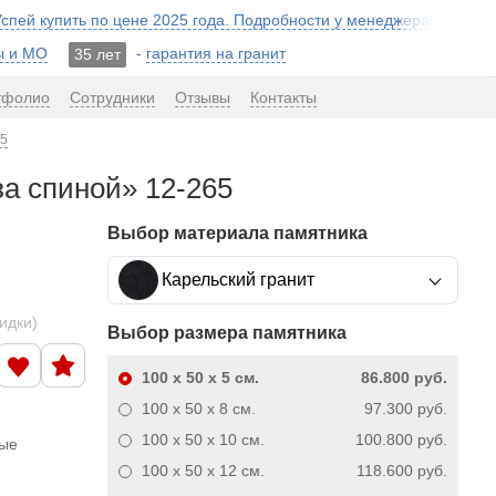
 Успей купить по цене 2025 года. Подробности у менеджера!
ы и МО
-
гарантия на гранит
35 лет
тфолио
Сотрудники
Отзывы
Контакты
65
за спиной» 12-265
Выбор материала памятника
Карельский гранит
кидки)
Выбор размера памятника
100 x 50 x 5
см.
86.800 руб.
100 x 50 x 8
см.
97.300 руб.
100 x 50 x 10
см.
100.800 руб.
ные
100 x 50 x 12
см.
118.600 руб.