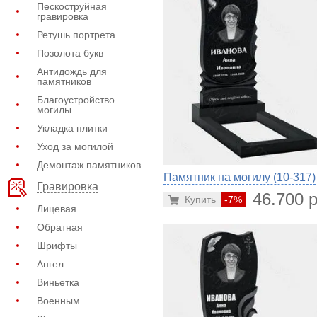
Пескоструйная
гравировка
Ретушь портрета
Позолота букв
Антидождь для
памятников
Благоустройство
могилы
Укладка плитки
Уход за могилой
Демонтаж памятников
Памятник на могилу (10-317)
Гравировка
46.700 р
Купить
-7%
Лицевая
Обратная
Шрифты
Ангел
Виньетка
Военным