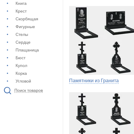
Книга
Крест
Скорбящая
Фигурные
Стелы
Сердце
Плащаница
Бюст
Купол
Корка
Памятники из Гранита
Угловой
Поиск товаров