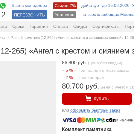
Вызов менеджера
- действует до 15.08.2026.
Скидка 7%
12
-
на всех кладбищах Москв
Установка
ПЕРЕЗВОНИТЬ
авка
Сроки
Гарантия
Оплата
Скидки
Сертификаты
Пор
ита
Резной памятник (12-265) «Ангел с крестом и сиянием за спиной» 12-2
12-265) «Ангел с крестом и сиянием 
86.800 руб.
(цена без скидки)
– 5 %
– При полной оплате заказа
– 2 %
– Пенсионерам
80.700 руб.
(цена с учетом с
Купить
или
оформить быстрый заказ
и налич
Комплект памятника