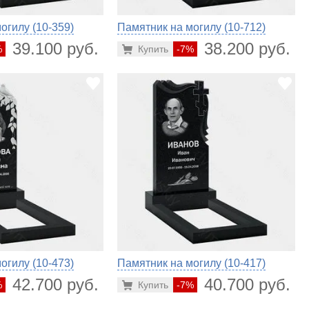
огилу (10-359)
Памятник на могилу (10-712)
39.100 руб.
38.200 руб.
%
Купить
-7%
огилу (10-473)
Памятник на могилу (10-417)
42.700 руб.
40.700 руб.
%
Купить
-7%