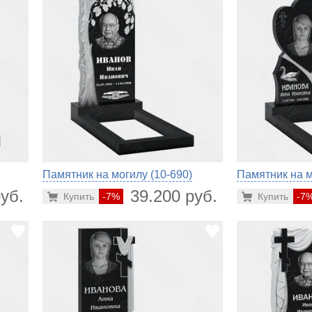
Памятник на могилу (10-690)
Памятник на м
уб.
39.200 руб.
Купить
-7%
Купить
-7