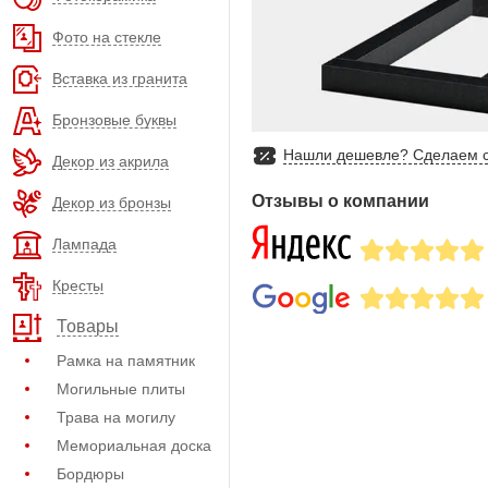
Фото на стекле
Вставка из гранита
Бронзовые буквы
Нашли дешевле? Сделаем с
Декор из акрила
Отзывы о компании
Декор из бронзы
Лампада
Кресты
Товары
Рамка на памятник
Могильные плиты
Трава на могилу
Мемориальная доска
Бордюры