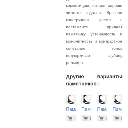
композицию, которая хорошо
читается издалека. Врезная
конструкция креста в
постаменте придает
памятнику устойчивость и
монолитность, а контрастное
сочетание тонов
подчеркивает глубину
рельефа.
Другие варианты
памятников :
Памятник
Памятник
Памятник
Памят
на
на
на
на
26.000 р
37.
Купить
Купить
-7%
Купить
-7%
Куп
-7
могилу
могилу
могилу
могилу
(10-785)
(10-418)
(10-330)
(10-437