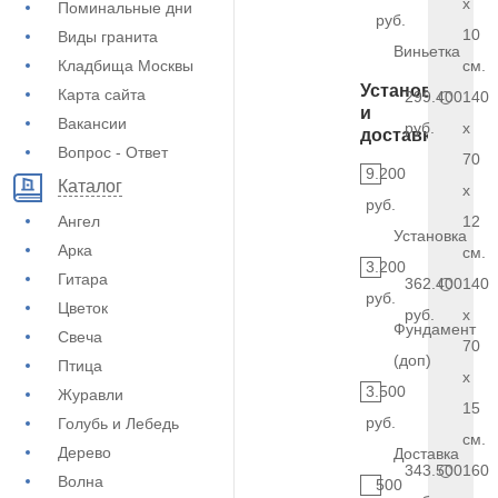
x
Поминальные дни
руб.
10
Виды гранита
Виньетка
Кладбища Москвы
см.
Установка
Карта сайта
299.400
140
и
Вакансии
руб.
x
доставка
Вопрос - Ответ
70
9.200
Каталог
x
руб.
Ангел
12
Установка
Арка
см.
3.200
Гитара
362.400
140
руб.
Цветок
руб.
x
Фундамент
Свеча
70
(доп)
Птица
x
3.500
Журавли
15
руб.
Голубь и Лебедь
см.
Дерево
Доставка
343.500
160
Волна
500