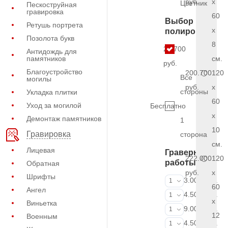
руб.
x
Цветник
Пескоструйная
гравировка
60
Выбор
Ретушь портрета
x
полировки
Позолота букв
8
21.700
Антидождь для
памятников
см.
руб.
Благоустройство
200.700
120
Все
могилы
руб.
x
стороны
Укладка плитки
60
Уход за могилой
Бесплатно
x
Демонтаж памятников
1
10
Гравировка
сторона
см.
Лицевая
Граверные
222.000
120
работы
Обратная
руб.
x
Шрифты
ФИО и даты (
3.000 руб.
1
60
Ангел
ФИО и даты (
4.500 руб.
1
x
Виньетка
ФИО и даты (
9.000 руб.
1
12
Военным
Портрет (Грав
4.500 руб.
1