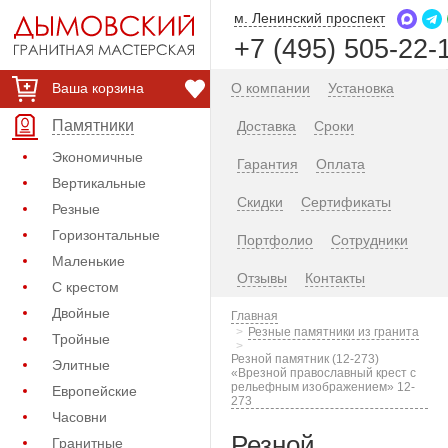
м. Ленинский проспект
+7 (495) 505-22-
Ваша корзина
О компании
Установка
Памятники
Доставка
Сроки
Экономичные
Гарантия
Оплата
Вертикальные
Скидки
Сертификаты
Резные
Горизонтальные
Портфолио
Сотрудники
Маленькие
Отзывы
Контакты
С крестом
Двойные
Главная
Резные памятники из гранита
Тройные
Резной памятник (12-273)
Элитные
«Врезной православный крест с
рельефным изображением» 12-
Европейские
273
Часовни
Резной
Гранитные