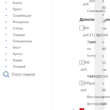
руб.
x
Книга
руб.
80
Крест
Самовывоз
x
Скорбящая
Дополнительн
10
Фигурные
500
Стелы
см.
Сердце
руб.
371.900
160
Плащаница
Эскиз
руб.
x
Бюст
на
80
Купол
почту
x
Корка
2.000
12
Угловой
руб.
см.
Поиск товаров
Фаска
437.100
160
3.500
руб.
x
руб.
80
Восстановлен
x
фотографии
15