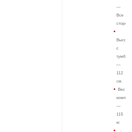
—
Все
сторон
Высота
с
тумбой
—
112
см.
Вес
комплек
—
115
кг.