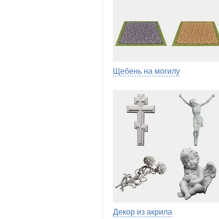
Щебень на могилу
Декор из акрила