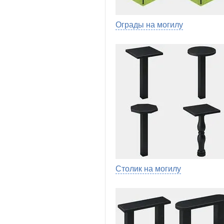
Ограды на могилу
Столик на могилу