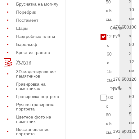
x
50
Брусчатка на могилу
10
x 5
Поребрик
см.
см.
Постамент
176.600
100
Стела
Шары
руб.
x
Надгробные плиты
12
Барельеф
50
x
Крест из гранита
x
60
12
Услуги
x
см.
15
3D-моделирование
памятников
176.500
120
см.
Гравировка на
руб.
x
памятниках
Тумба
Гравировка портрета
60
100
Ручная гравировка
x
x
портрета
5
60
Цветное фото на
памятник
см.
x 5
Восстановление
193.500
120
см.
портрета