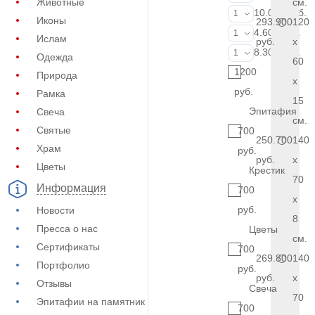
Животные
см.
Портрет (Ручн
10.000 руб.
1
Иконы
293.900
120
Фотокерамик
4.600 руб.
1
Ислам
руб.
x
Фото на стекл
8.300 руб.
1
Одежда
60
1200
Природа
x
руб.
Рамка
15
Эпитафия
Свеча
см.
Святые
700
250.700
140
Храм
руб.
руб.
x
Цветы
Крестик
70
Информация
700
x
руб.
Новости
8
Пресса о нас
Цветы
см.
Сертификаты
700
269.800
140
Портфолио
руб.
руб.
x
Отзывы
Свеча
70
Эпитафии на памятник
700