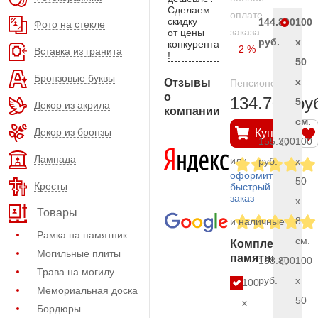
Сделаем
оплате
скидку
144.800
100
Фото на стекле
заказа
от цены
руб.
x
конкурента
– 2 %
Вставка из гранита
!
50
–
Бронзовые буквы
x
Отзывы
Пенсионерам
о
134.700 ру
5
Декор из акрила
компании
см.
Декор из бронзы
Купить
155.300
100
Лампада
или
руб.
x
оформить
50
Кресты
быстрый
заказ
x
Товары
8
и наличные
Рамка на памятник
см.
Комплект
Могильные плиты
памятника
158.800
100
Трава на могилу
руб.
x
100
Мемориальная доска
50
x
Бордюры