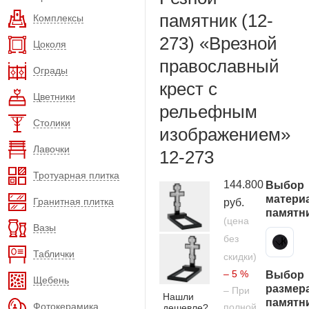
памятник (12-
Комплексы
273) «Врезной
Цоколя
православный
Ограды
крест с
Цветники
рельефным
Столики
изображением»
Лавочки
12-273
Тротуарная плитка
144.800
Выбор
матери
Гранитная плитка
руб.
памятн
(цена
Вазы
без
Карельский гранит
Таблички
скидки)
– 5 %
Выбор
Щебень
размер
– При
Нашли
памятн
Фотокерамика
полной
дешевле?