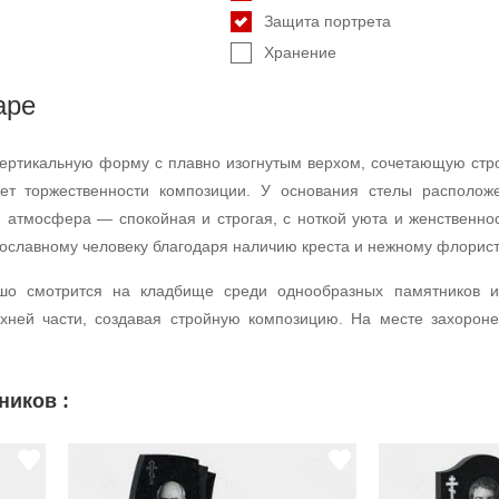
Защита портрета
Хранение
аре
ертикальную форму с плавно изогнутым верхом, сочетающую строг
яет торжественности композиции. У основания стелы располо
 атмосфера — спокойная и строгая, с ноткой уюта и женственнос
вославному человеку благодаря наличию креста и нежному флорист
шо смотрится на кладбище среди однообразных памятников и
рхней части, создавая стройную композицию. На месте захорон
ников :