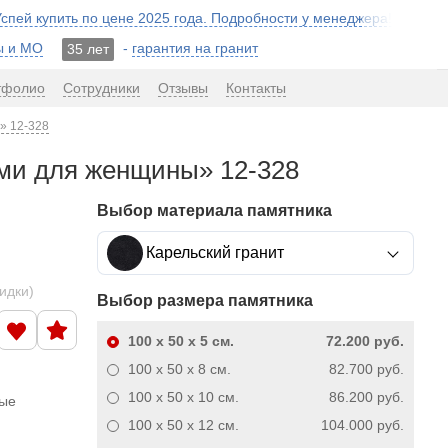
 Успей купить по цене 2025 года. Подробности у менеджера!
ы и МО
-
гарантия на гранит
35 лет
тфолио
Сотрудники
Отзывы
Контакты
» 12-328
ами для женщины» 12-328
Выбор материала памятника
Карельский гранит
кидки)
Выбор размера памятника
100 x 50 x 5
см.
72.200 руб.
100 x 50 x 8
см.
82.700 руб.
100 x 50 x 10
см.
86.200 руб.
ные
100 x 50 x 12
см.
104.000 руб.