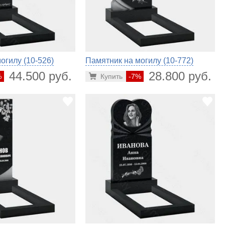
огилу (10-526)
Памятник на могилу (10-772)
44.500 руб.
28.800 руб.
%
Купить
-7%