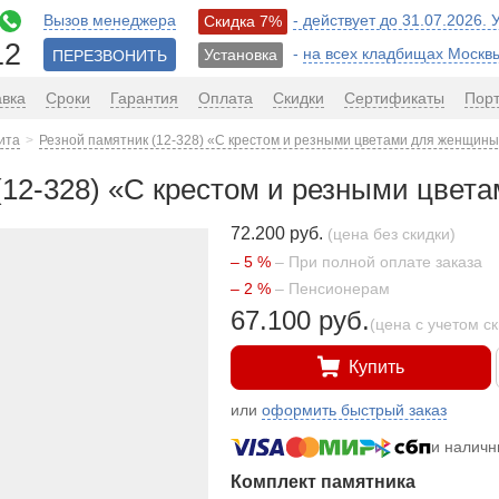
Вызов менеджера
- действует до 31.07.2026.
Скидка 7%
12
-
на всех кладбищах Москв
Установка
ПЕРЕЗВОНИТЬ
авка
Сроки
Гарантия
Оплата
Скидки
Сертификаты
Пор
ита
Резной памятник (12-328) «С крестом и резными цветами для женщины
(12-328) «С крестом и резными цвет
72.200 руб.
(цена без скидки)
– 5 %
– При полной оплате заказа
– 2 %
– Пенсионерам
67.100 руб.
(цена с учетом с
Купить
или
оформить быстрый заказ
и налич
Комплект памятника