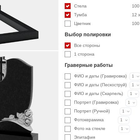
Стела
100 
Тумба
12 x
Цветник
100 
Выбор полировки
Все стороны
1 сторона
Граверные работы
ФИО и даты (Гравировка)
1
ФИО и даты (Пескоструй)
1
ФИО и даты (Скарпель)
1
Портрет (Гравировка)
1
Портрет (Ручной)
1
Фотокерамика
1
Фото на стекле
1
Эпитафия