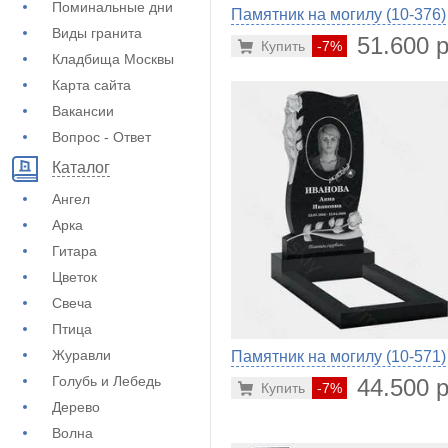
Поминальные дни
Памятник на могилу (10-376)
Виды гранита
51.600 р
Купить
-7%
Кладбища Москвы
Карта сайта
Вакансии
Вопрос - Ответ
Каталог
Ангел
Арка
Гитара
Цветок
Свеча
Птица
Журавли
Памятник на могилу (10-571)
Голубь и Лебедь
44.500 р
Купить
-7%
Дерево
Волна