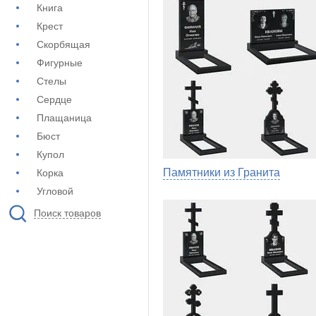
Книга
Крест
Скорбящая
Фигурные
Стелы
Сердце
Плащаница
Бюст
Купол
Памятники из Гранита
Корка
Угловой
Поиск товаров