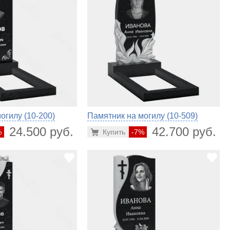
огилу (10-200)
Памятник на могилу (10-509)
24.500 руб.
42.700 руб.
%
Купить
-7%