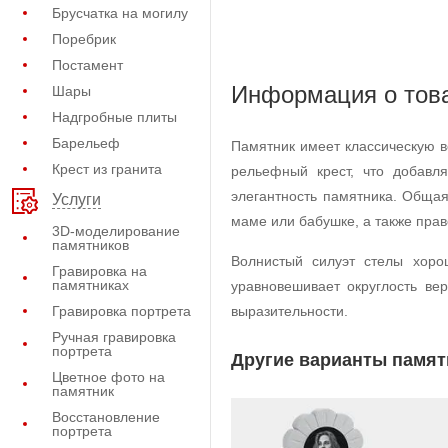
Брусчатка на могилу
Поребрик
Постамент
Информация о тов
Шары
Надгробные плиты
Барельеф
Памятник имеет классическую в
Крест из гранита
рельефный крест, что добавл
элегантность памятника. Общая
Услуги
маме или бабушке, а также пра
3D-моделирование
памятников
Волнистый силуэт стелы хоро
Гравировка на
памятниках
уравновешивает округлость ве
Гравировка портрета
выразительности.
Ручная гравировка
портрета
Другие варианты памят
Цветное фото на
памятник
Восстановление
портрета