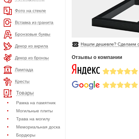
Фото на стекле
Вставка из гранита
Бронзовые буквы
Нашли дешевле? Сделаем с
Декор из акрила
Отзывы о компании
Декор из бронзы
Лампада
Кресты
Товары
Рамка на памятник
Могильные плиты
Трава на могилу
Мемориальная доска
Бордюры