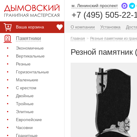
м. Ленинский проспект
+7 (495) 505-22-
Ваша корзина
О компании
Установка
Дост
Памятники
Главная
Резные памятники из гран
Экономичные
Резной памятник 
Вертикальные
Резные
Горизонтальные
Маленькие
С крестом
Двойные
Тройные
Элитные
Европейские
Часовни
Гранитные