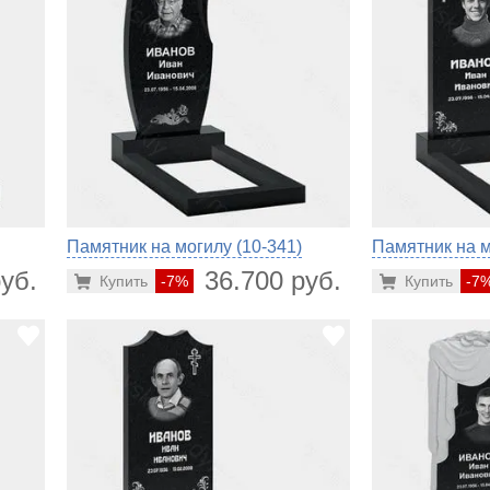
Памятник на могилу (10-341)
Памятник на м
уб.
36.700 руб.
Купить
-7%
Купить
-7