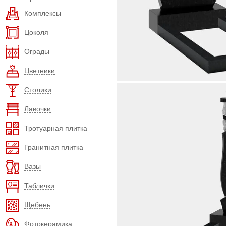
Комплексы
Цоколя
Ограды
Цветники
Столики
Лавочки
Тротуарная плитка
Гранитная плитка
Вазы
Таблички
Щебень
Фотокерамика