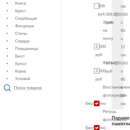
Книга
500
см.
Крест
руб.
308.000
160
Скорбящая
Эскиз
руб.
x
Фигурные
на
80
Стелы
почту
x
Сердце
2.000
12
Плащаница
руб.
см.
Бюст
Фаска
373.300
160
Купол
3.500
Корка
руб.
x
Угловой
руб.
80
Восстановлен
x
Поиск товаров
фотографии
15
Бесплатно
см.
Ретушь
Параме
фотографии
памятн
Бесплатно