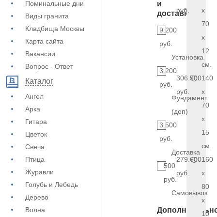
Поминальные дни
и
руб.
x
доставка
Виды гранита
70
Кладбища Москвы
9.200
x
Карта сайта
руб.
12
Вакансии
Установка
см.
Вопрос - Ответ
3.200
306.500
140
Каталог
руб.
руб.
x
Ангел
Фундамент
70
Арка
(доп)
x
Гитара
3.500
15
Цветок
руб.
см.
Свеча
Доставка
Птица
279.600
160
500
Журавли
руб.
x
руб.
Голубь и Лебедь
80
Самовывоз
Дерево
x
Волна
Дополнительн
10