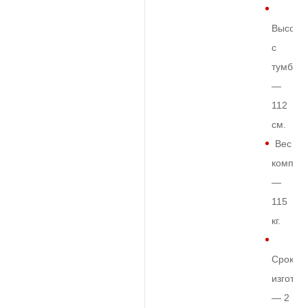
Высота
с
тумбой
—
112
см.
Вес
комплек
—
115
кг.
Срок
изготов
— 2