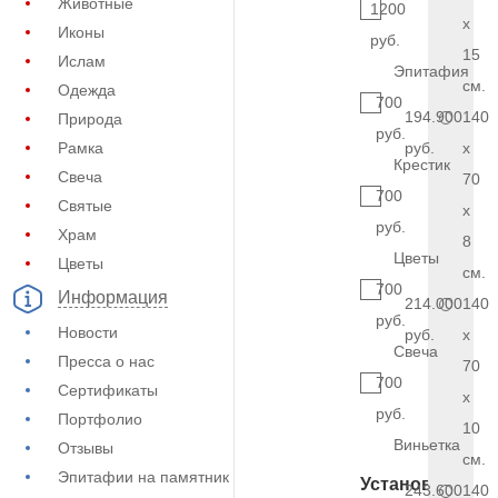
Животные
1200
x
Иконы
руб.
15
Ислам
Эпитафия
см.
Одежда
700
194.900
140
Природа
руб.
Рамка
руб.
x
Крестик
Свеча
70
700
Святые
x
руб.
Храм
8
Цветы
Цветы
см.
700
Информация
214.000
140
руб.
Новости
руб.
x
Свеча
Пресса о нас
70
700
Сертификаты
x
руб.
Портфолио
10
Виньетка
Отзывы
см.
Эпитафии на памятник
Установка
243.600
140