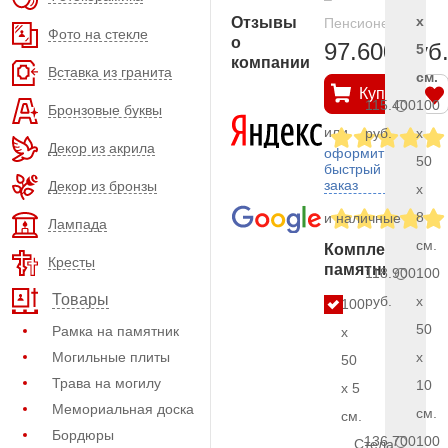
x
Отзывы
Пенсионерам
Фото на стекле
о
97.600 руб
5
компании
Вставка из гранита
см.
Купить
115.400
100
Бронзовые буквы
или
руб.
x
Декор из акрила
оформить
50
быстрый
заказ
Декор из бронзы
x
8
и наличные
Лампада
см.
Комплект
Кресты
памятника
118.900
100
Товары
руб.
x
100
50
Рамка на памятник
x
Могильные плиты
x
50
Трава на могилу
10
x 5
Мемориальная доска
см.
см.
Бордюры
136.700
100
Стела