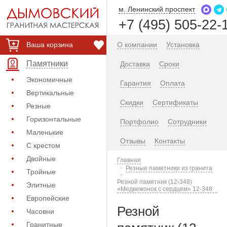
м. Ленинский проспект
+7 (495) 505-22-
Ваша корзина
О компании
Установка
Памятники
Доставка
Сроки
Экономичные
Гарантия
Оплата
Вертикальные
Скидки
Сертификаты
Резные
Горизонтальные
Портфолио
Сотрудники
Маленькие
Отзывы
Контакты
С крестом
Двойные
Главная
Резные памятники из гранита
Тройные
Резной памятник (12-348)
Элитные
«Медвежонок с сердцем» 12-348
Европейские
Резной
Часовни
Гранитные