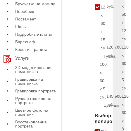
Брусчатка на могилу
руб.
x
12
Поребрик
50
x
Постамент
x
60
Шары
12
x
Надгробные плиты
см.
15
Барельеф
128.700
120
см.
Крест из гранита
руб.
x
Тумба
Услуги
60
100
3D-моделирование
памятников
x
x
Гравировка на
5
60
памятниках
см.
x 5
Гравировка портрета
145.600
120
см.
Ручная гравировка
портрета
руб.
x
Цветник
Цветное фото на
60
памятник
Выбор
x
полировки
Восстановление
портрета
8