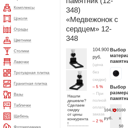
памятник (12-
Комплексы
348)
«Медвежонок с
Цоколя
сердцем» 12-
Ограды
348
Цветники
104.900
Выбор
Столики
матери
руб.
памятн
Лавочки
(цена
без
Тротуарная плитка
Карельский гранит
скидки)
Гранитная плитка
– 5 %
Выбор
размер
– При
Вазы
Нашли
памятн
полной
дешевле?
Таблички
Сделаем
оплате
скидку
104.900
100
заказа
от цены
Щебень
руб.
x
конкурента
– 2 %
!
50
Фотокерамика
–