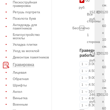
15.700
Пескоструйная
см.
гравировка
руб.
Ретушь портрета
152.800
120
Все
Позолота букв
руб.
x
стороны
Антидождь для
60
Бесплатно
памятников
x
Благоустройство
1
могилы
10
сторона
Укладка плитки
см.
Граверные
Уход за могилой
174.100
120
работы
Демонтаж памятников
руб.
x
ФИО и даты (
3.000 руб.
1
Гравировка
60
ФИО и даты (
4.500 руб.
1
Лицевая
x
ФИО и даты (
9.000 руб.
1
Обратная
12
Портрет (Грав
4.500 руб.
1
Шрифты
см.
Портрет (Ручн
10.000 руб.
Ангел
1
246.100
120
Виньетка
Фотокерамик
4.600 руб.
1
руб.
x
Военным
Фото на стекл
8.300 руб.
1
60