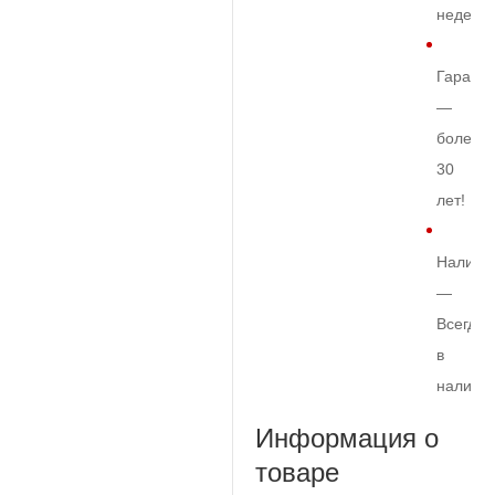
недели
Гарант
—
более
30
лет!
Наличи
—
Всегда
в
наличи
Информация о
товаре