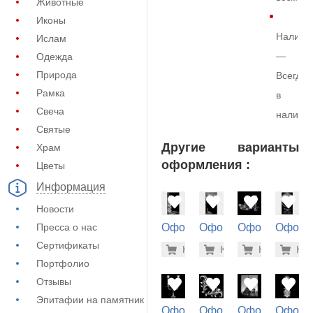
Животные
Иконы
Наличи
Ислам
—
Одежда
Природа
Всегда
Рамка
в
Свеча
наличи
Святые
Другие варианты
Храм
оформления :
Цветы
Информация
Новости
Пресса о нас
Оформление
Оформление
Оформление
Оформ
на памятник
на памятник
на памятник
на пам
Сертификаты
5.600 ру
5.6
Купить
Купить
-7%
Купить
-7%
Куп
-7
(72-796)
(72-882)
(71-188)
(72-872
Портфолио
Отзывы
Эпитафии на памятник
Оформление
Оформление
Оформление
Оформ