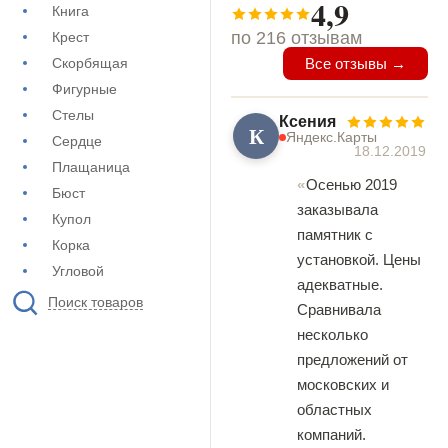
4,9
Книга
по 216 отзывам
Крест
Скорбящая
Все отзывы →
Фигурные
Стелы
Ксения
К
Яндекс.Карты
Сердце
18.12.2019
Плащаница
Осенью 2019
Бюст
заказывала
Купол
памятник с
Корка
установкой. Цены
Угловой
адекватные.
Поиск товаров
Сравнивала
несколько
предложений от
московских и
областных
компаний.