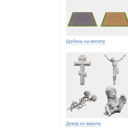
Щебень на могилу
Декор из акрила