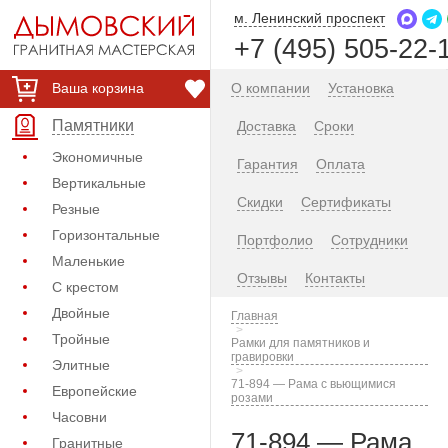
м. Ленинский проспект
+7 (495) 505-22-
Ваша корзина
О компании
Установка
Памятники
Доставка
Сроки
Экономичные
Гарантия
Оплата
Вертикальные
Скидки
Сертификаты
Резные
Горизонтальные
Портфолио
Сотрудники
Маленькие
Отзывы
Контакты
С крестом
Двойные
Главная
Тройные
Рамки для памятников и
гравировки
Элитные
71-894 — Рама с вьющимися
Европейские
розами
Часовни
71-894 — Рама
Гранитные