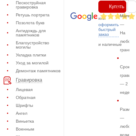
Пескоструйная
Купить
гравировка
Ретушь портрета
Матери
или
Позолота букв
—
оформить
быстрый
Антидождь для
На
заказ
памятников
любом
Благоустройство
и наличные
могилы
граните
Укладка плитки
Уход за могилой
Срок
Демонтаж памятников
гравиро
Гравировка
— 2
Лицевая
недели
Обратная
Шрифты
Размер
Ангел
—
Виньетка
любой
Военным
возмож