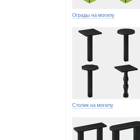
Ограды на могилу
Столик на могилу