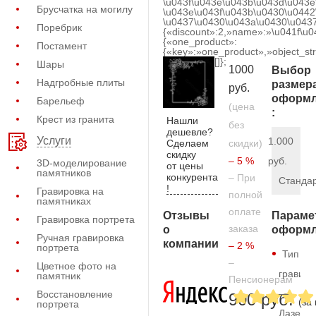
\u043f\u043e\u043b\u043d\u043e
Брусчатка на могилу
\u043e\u043f\u043b\u0430\u0442
\u0437\u0430\u043a\u0430\u0437
Поребрик
{«discount»:2,»name»:»\u041f\u
{«one_product»:
Постамент
{«key»:»one_product»,»object_str
[]};
Шары
1000
Выбор
Надгробные плиты
размер
руб.
оформл
Барельеф
(цена
:
Крест из гранита
Нашли
без
дешевле?
Услуги
1.000
Сделаем
скидки)
скидку
– 5 %
руб.
3D-моделирование
от цены
памятников
конкурента
– При
Станда
!
Гравировка на
полной
памятниках
оплате
Отзывы
Параме
Гравировка портрета
заказа
о
оформл
Ручная гравировка
компании
– 2 %
портрета
Тип
–
Цветное фото на
гравиро
памятник
Пенсионерам
—
Восстановление
900 руб.
(за
портрета
Лазерн