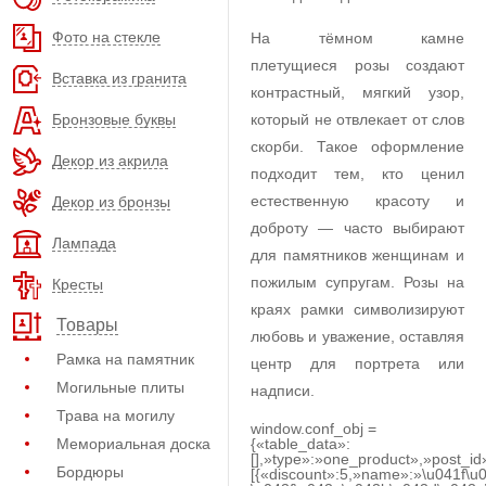
Фото на стекле
На тёмном камне
плетущиеся розы создают
Вставка из гранита
контрастный, мягкий узор,
Бронзовые буквы
который не отвлекает от слов
скорби. Такое оформление
Декор из акрила
подходит тем, кто ценил
естественную красоту и
Декор из бронзы
доброту — часто выбирают
Лампада
для памятников женщинам и
пожилым супругам. Розы на
Кресты
краях рамки символизируют
Товары
любовь и уважение, оставляя
Рамка на памятник
центр для портрета или
Могильные плиты
надписи.
Трава на могилу
window.conf_obj =
Мемориальная доска
{«table_data»:
[],»type»:»one_product»,»post_id
Бордюры
[{«discount»:5,»name»:»\u041f\u