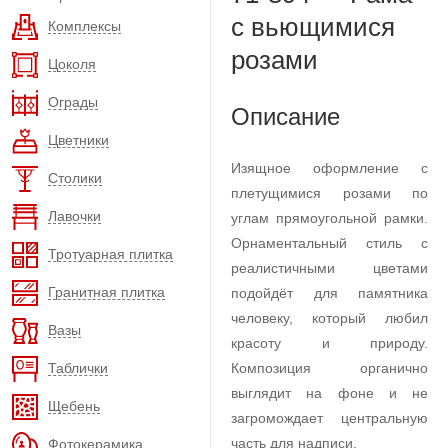
с вьющимися
Комплексы
розами
Цоколя
Ограды
Описание
Цветники
Изящное оформление с
Столики
плетущимися розами по
Лавочки
углам прямоугольной рамки.
Орнаментальный стиль с
Тротуарная плитка
реалистичными цветами
Гранитная плитка
подойдёт для памятника
человеку, который любил
Вазы
красоту и природу.
Таблички
Композиция органично
выглядит на фоне и не
Щебень
загромождает центральную
часть для надписи.
Фотокерамика