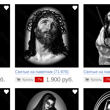
)
Святые на памятник (71-976)
Святые на пам
б.
1.900 руб.
Купить
-7%
Купить
-7