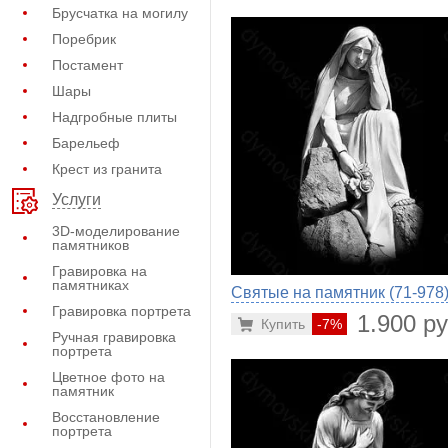
Брусчатка на могилу
Поребрик
Постамент
Шары
Надгробные плиты
Барельеф
Крест из гранита
Услуги
3D-моделирование
памятников
Гравировка на
памятниках
Святые на памятник (71-978
Гравировка портрета
1.900 ру
Купить
-7%
Ручная гравировка
портрета
Цветное фото на
памятник
Восстановление
портрета