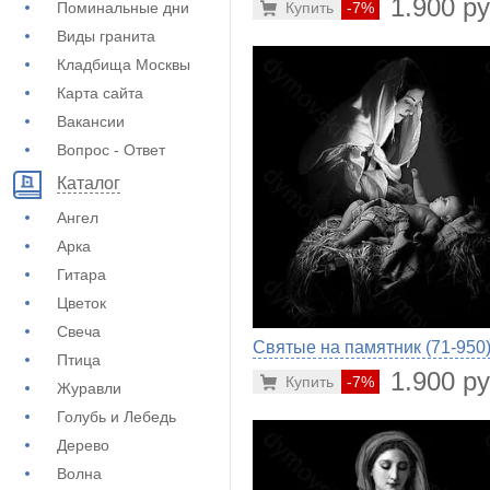
1.900 ру
Купить
-7%
Поминальные дни
Виды гранита
Кладбища Москвы
Карта сайта
Вакансии
Вопрос - Ответ
Каталог
Ангел
Арка
Гитара
Цветок
Свеча
Святые на памятник (71-950
Птица
1.900 ру
Купить
-7%
Журавли
Голубь и Лебедь
Дерево
Волна