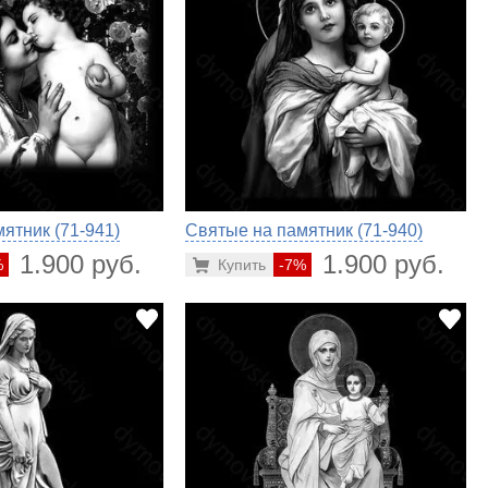
ятник (71-941)
Святые на памятник (71-940)
1.900 руб.
1.900 руб.
%
Купить
-7%