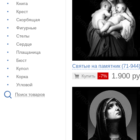
Книга
Крест
Скорбящая
Фигурные
Стелы
Сердце
Плащаница
Бюст
Святые на памятник (71-944
Купол
1.900 ру
Купить
-7%
Корка
Угловой
Поиск товаров