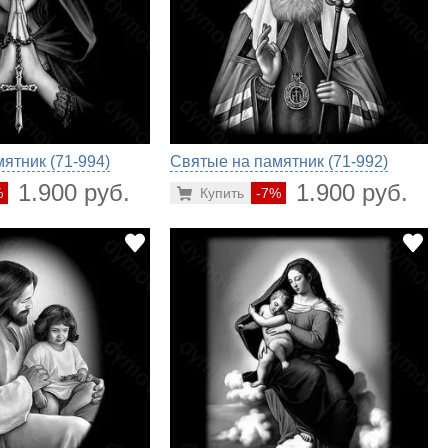
ятник (71-994)
Святые на памятник (71-992)
1.900 руб.
1.900 руб.
%
Купить
-7%