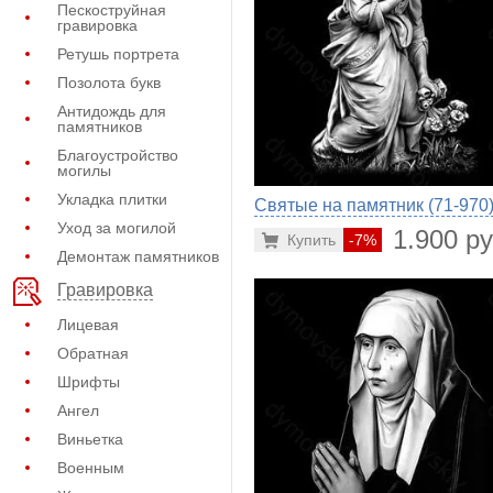
Пескоструйная
гравировка
Ретушь портрета
Позолота букв
Антидождь для
памятников
Благоустройство
могилы
Укладка плитки
Святые на памятник (71-970
Уход за могилой
1.900 ру
Купить
-7%
Демонтаж памятников
Гравировка
Лицевая
Обратная
Шрифты
Ангел
Виньетка
Военным