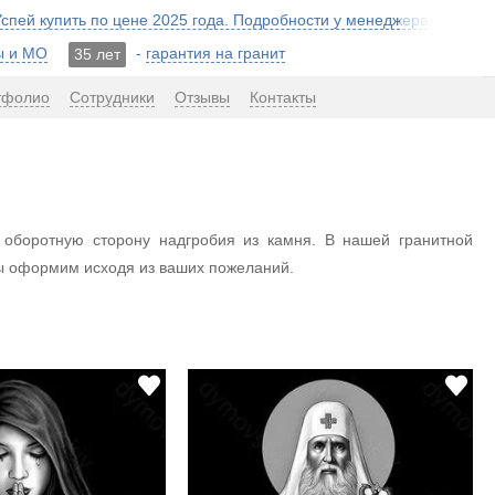
 Успей купить по цене 2025 года. Подробности у менеджера!
ы и МО
-
гарантия на гранит
35 лет
тфолио
Сотрудники
Отзывы
Контакты
 оборотную сторону надгробия из камня. В нашей гранитной
ы оформим исходя из ваших пожеланий.