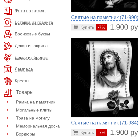
Фото на стекле
Святые на памятник (71-990
Вставка из гранита
1.900 ру
Купить
-7%
Бронзовые буквы
Декор из акрила
Декор из бронзы
Лампада
Кресты
Товары
Рамка на памятник
Могильные плиты
Трава на могилу
Святые на памятник (71-984
Мемориальная доска
1.900 ру
Купить
-7%
Бордюры