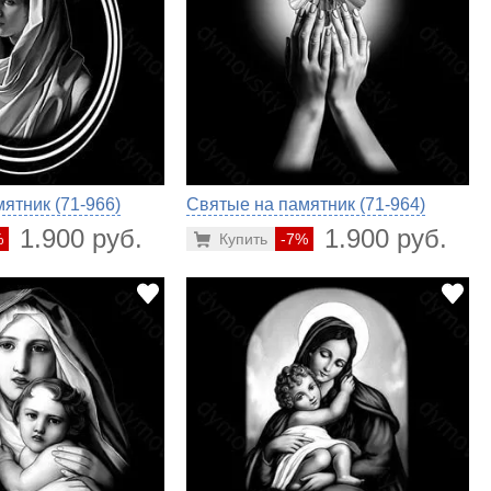
ятник (71-966)
Святые на памятник (71-964)
1.900 руб.
1.900 руб.
%
Купить
-7%