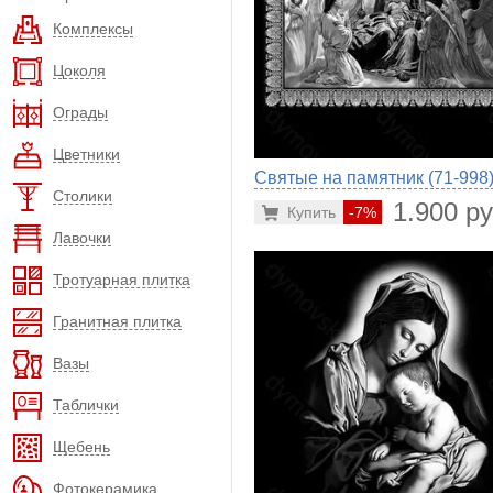
Комплексы
Цоколя
Ограды
Цветники
Святые на памятник (71-998
Столики
1.900 ру
Купить
-7%
Лавочки
Тротуарная плитка
Гранитная плитка
Вазы
Таблички
Щебень
Фотокерамика