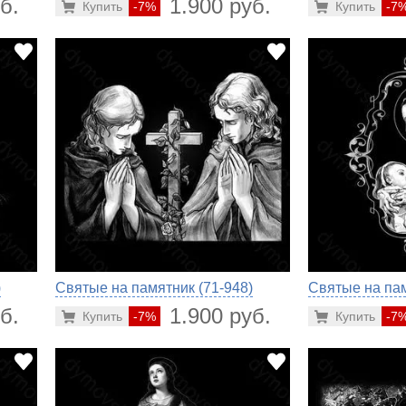
б.
1.900 руб.
Купить
-7%
Купить
-7
)
Святые на памятник (71-948)
Святые на пам
б.
1.900 руб.
Купить
-7%
Купить
-7