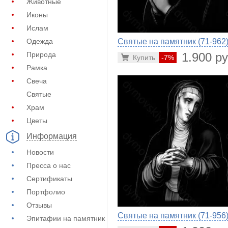
Животные
Иконы
Ислам
Святые на памятник (71-962
Одежда
1.900 ру
Природа
Купить
-7%
Рамка
Свеча
Святые
Храм
Цветы
Информация
Новости
Пресса о нас
Сертификаты
Портфолио
Отзывы
Святые на памятник (71-956
Эпитафии на памятник