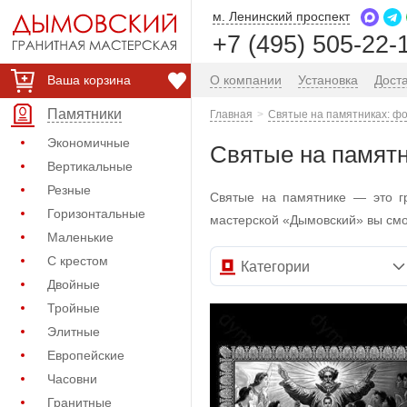
м. Ленинский проспект
+7 (495) 505-22-
Ваша корзина
О компании
Установка
Дост
Памятники
Главная
Святые на памятниках: фо
Экономичные
Святые на памятн
Вертикальные
Резные
Святые на памятнике — это г
Горизонтальные
мастерской «Дымовский» вы смо
Маленькие
С крестом
Категории
Двойные
Тройные
Элитные
Европейские
Часовни
Гранитные