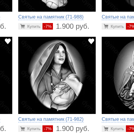
)
Святые на памятник (71-988)
Святые на пам
б.
1.900 руб.
Купить
-7%
Купить
-7
)
Святые на памятник (71-982)
Святые на пам
б.
1.900 руб.
Купить
-7%
Купить
-7