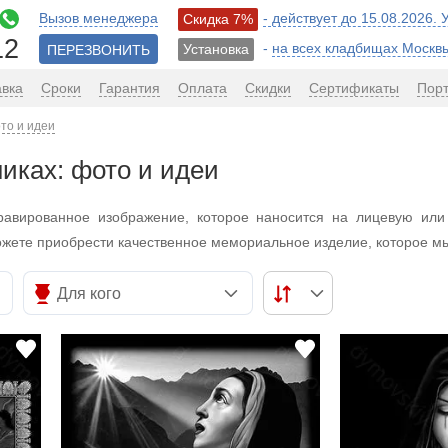
Вызов менеджера
- действует до 15.08.2026.
Скидка 7%
12
-
на всех кладбищах Москв
Установка
ПЕРЕЗВОНИТЬ
авка
Сроки
Гарантия
Оплата
Скидки
Сертификаты
Пор
то и идеи
иках: фото и идеи
равированное изображение, которое наносится на лицевую или
жете приобрести качественное мемориальное изделие, которое м
Для кого