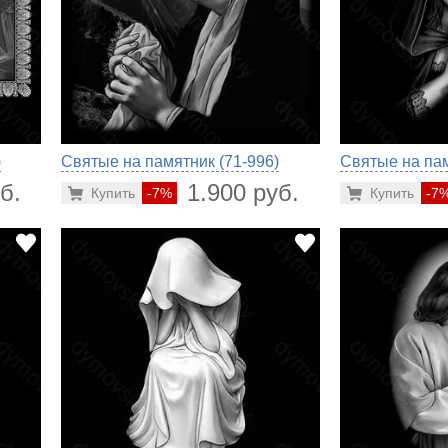
)
Святые на памятник (71-996)
Святые на пам
б.
1.900 руб.
Купить
-7%
Купить
-7