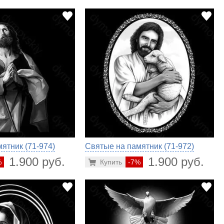
ятник (71-974)
Святые на памятник (71-972)
1.900 руб.
1.900 руб.
%
Купить
-7%