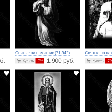
)
Святые на памятник (71-942)
Святые на пам
б.
1.900 руб.
Купить
-7%
Купить
-7