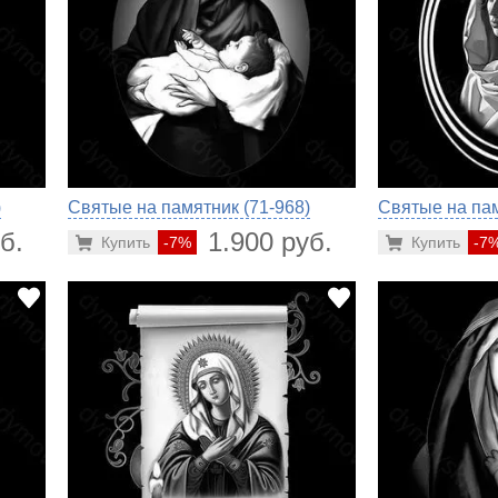
)
Святые на памятник (71-968)
Святые на пам
б.
1.900 руб.
Купить
-7%
Купить
-7