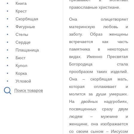
Книга
православные христиане.
Крест
Скорбящая
Она олицетворяет
Фигурные
материнскую любовь и
заботу. Образ женщины
Стелы
встречается как часть
Сердце
памятника в некоторых
Плащаница
видах. Именно Пресвятая
Бюст
Богородица стала
Купол
прообразом таких изделий.
Корка
Она – скорбящая мать,
Угловой
которая оплакивает и
Поиск товаров
молится за души умерших.
На двойных надгробиях,
посвященных сразу двум
людям – мужчине и
женщине, она изображается
со своим сыном – Иисусом