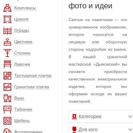
фото и идеи
Комплексы
Цоколя
Святые на памятнике — это
гравированное изображение,
Ограды
которое наносится на
Цветники
лицевую или оборотную
сторону надгробия из камня.
Столики
В нашей гранитной
Лавочки
мастерской «Дымовский» вы
сможете приобрести
Тротуарная плитка
качественное мемориальное
изделие, которое мы
Гранитная плитка
оформим исходя из ваших
Вазы
пожеланий.
Таблички
Категории
Щебень
Для кого
Фотокерамика