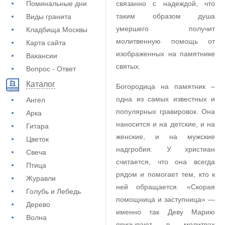
Поминальные дни
связанно с надеждой, что
таким образом душа
Виды гранита
умершего получит
Кладбища Москвы
молитвенную помощь от
Карта сайта
изображенных на памятнике
Вакансии
святых.
Вопрос - Ответ
Каталог
Богородица на памятник –
одна из самых известных и
Ангел
популярных гравировок. Она
Арка
наносится и на детские, и на
Гитара
женские, и на мужские
Цветок
надгробия. У христиан
Свеча
считается, что она всегда
Птица
рядом и помогает тем, кто к
Журавли
ней обращается. «Скорая
Голубь и Лебедь
помощница и заступница» —
Дерево
именно так Деву Марию
Волна
призывают в молитвах