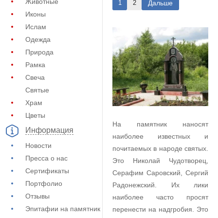
Животные
Дальше
1
2
Иконы
Ислам
Одежда
Природа
Рамка
Свеча
Святые
Храм
Цветы
На памятник наносят
Информация
наиболее известных и
Новости
почитаемых в народе святых.
Пресса о нас
Это Николай Чудотворец,
Сертификаты
Серафим Саровский, Сергий
Портфолио
Радонежский. Их лики
Отзывы
наиболее часто просят
Эпитафии на памятник
перенести на надгробия. Это