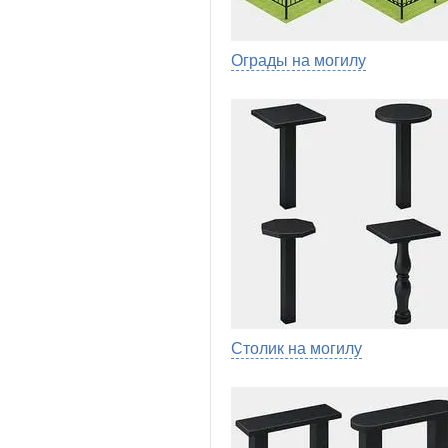
Ограды на могилу
Столик на могилу