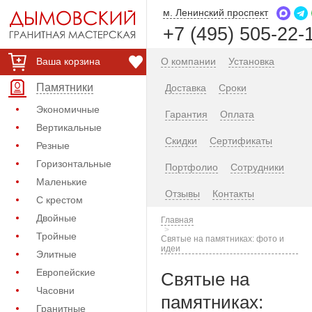
м. Ленинский проспект
+7 (495) 505-22-
Ваша корзина
О компании
Установка
Памятники
Доставка
Сроки
Экономичные
Гарантия
Оплата
Вертикальные
Скидки
Сертификаты
Резные
Горизонтальные
Портфолио
Сотрудники
Маленькие
Отзывы
Контакты
С крестом
Двойные
Главная
Тройные
Святые на памятниках: фото и
идеи
Элитные
Европейские
Святые на
Часовни
памятниках:
Гранитные