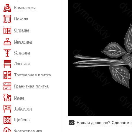
Комплексы
Цоколя
Ограды
Цветники
Столики
Лавочки
Тротуарная плитка
Гранитная плитка
Вазы
Таблички
Щебень
Нашли дешевле? Сделаем с
Фотокерамика