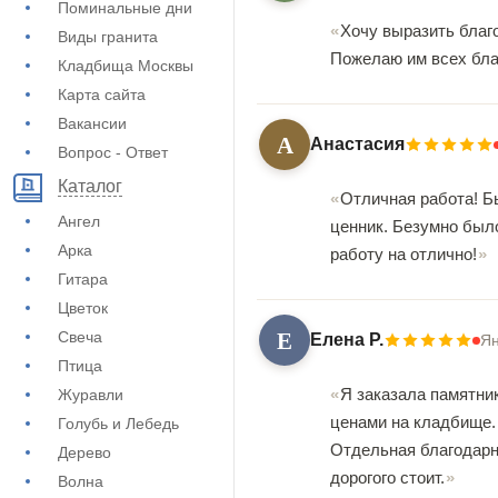
Поминальные дни
Хочу выразить благо
Виды гранита
Пожелаю им всех бла
Кладбища Москвы
Карта сайта
Вакансии
А
Анастасия
Вопрос - Ответ
Каталог
Отличная работа! Б
Ангел
ценник. Безумно был
Арка
работу на отлично!
Гитара
Цветок
Е
Свеча
Елена Р.
Ян
Птица
Я заказала памятник
Журавли
ценами на кладбище. 
Голубь и Лебедь
Отдельная благодарно
Дерево
дорогого стоит.
Волна