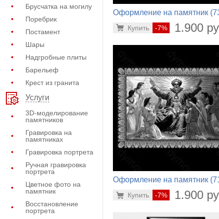
Брусчатка на могилу
Оформление на памятник (7
Поребрик
422)
1.900 ру
Купить
-7%
Постамент
Шары
Надгробные плиты
Барельеф
Крест из гранита
Услуги
3D-моделирование
памятников
Гравировка на
памятниках
Гравировка портрета
Ручная гравировка
портрета
Оформление на памятник (7
Цветное фото на
998)
памятник
1.900 ру
Купить
-7%
Восстановление
портрета