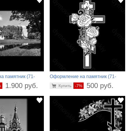
а памятник (71-
Оформление на памятник (71-
336)
1.900 руб.
500 руб.
%
Купить
-7%