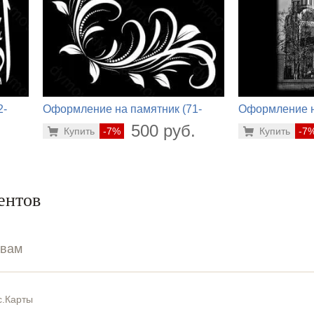
2-
Оформление на памятник (71-
Оформление н
658)
738)
.
500 руб.
Купить
-7%
Купить
-7
ентов
ывам
с.Карты