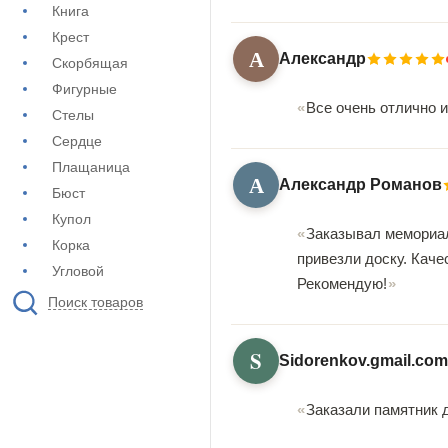
Книга
Крест
А
Александр
Скорбящая
Фигурные
Все очень отлично и
Стелы
Сердце
Плащаница
А
Александр Романов
Бюст
Купол
Заказывал мемориал
Корка
привезли доску. Каче
Угловой
Рекомендую!
Поиск товаров
S
Sidorenkov.gmail.com
Заказали памятник 