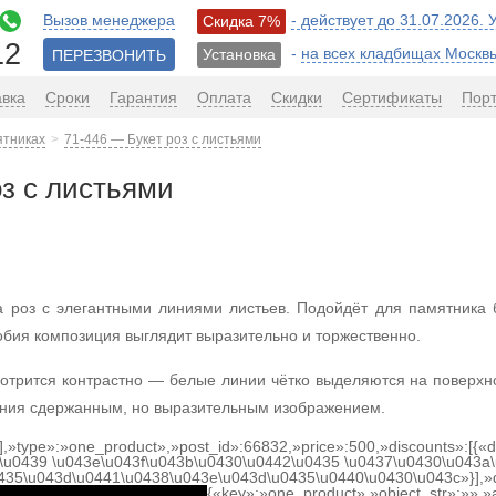
Вызов менеджера
- действует до 31.07.2026.
Скидка 7%
12
-
на всех кладбищах Москв
Установка
ПЕРЕЗВОНИТЬ
авка
Сроки
Гарантия
Оплата
Скидки
Сертификаты
Пор
ятниках
71-446 — Букет роз с листьями
оз с листьями
та роз с элегантными линиями листьев. Подойдёт для памятника
обия композиция выглядит выразительно и торжественно.
отрится контрастно — белые линии чётко выделяются на поверхно
ения сдержанным, но выразительным изображением.
[],»type»:»one_product»,»post_id»:66832,»price»:500,»discounts»:[{
\u0439 \u043e\u043f\u043b\u0430\u0442\u0435 \u0437\u0430\u043a\
0435\u043d\u0441\u0438\u043e\u043d\u0435\u0440\u0430\u043c»}],»
{«key»:»one_product»,»object_str»:»»,»ac