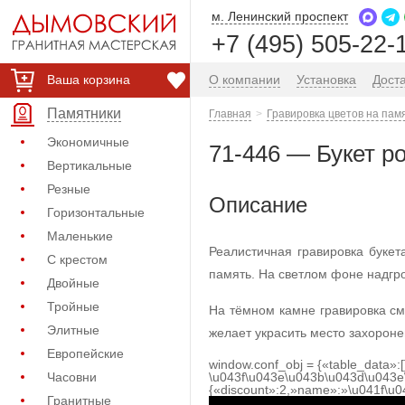
м. Ленинский проспект
+7 (495) 505-22-
Ваша корзина
О компании
Установка
Дост
Памятники
Главная
Гравировка цветов на пам
Экономичные
71-446 — Букет р
Вертикальные
Резные
Описание
Горизонтальные
Маленькие
Реалистичная гравировка буке
С крестом
память. На светлом фоне надгр
Двойные
Тройные
На тёмном камне гравировка см
Элитные
желает украсить место захорон
Европейские
window.conf_obj = {«table_data»:
Часовни
\u043f\u043e\u043b\u043d\u043e
{«discount»:2,»name»:»\u041f\u
Гранитные