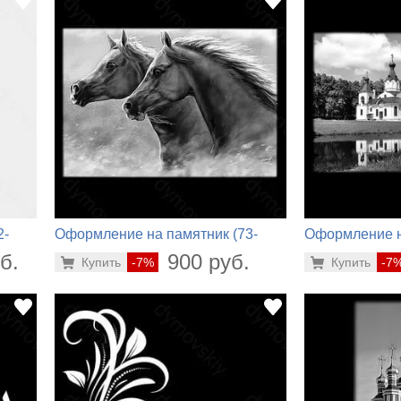
2-
Оформление на памятник (73-
Оформление н
546)
746)
б.
900 руб.
Купить
-7%
Купить
-7