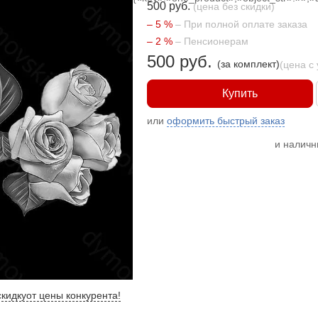
500 руб.
(цена без скидки)
– 5 %
– При полной оплате заказа
– 2 %
– Пенсионерам
500 руб.
(за комплект)
(цена с
Купить
или
оформить быстрый заказ
и налич
кидку
от цены конкурента
!