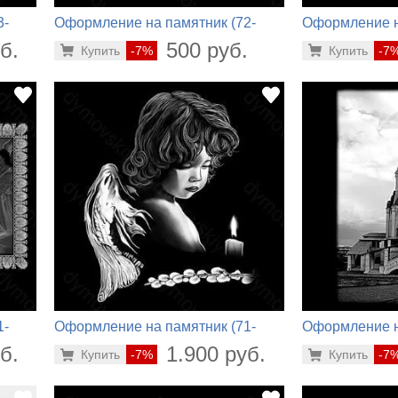
3-
Оформление на памятник (72-
Оформление н
446)
270)
б.
500 руб.
Купить
-7%
Купить
-7
1-
Оформление на памятник (71-
Оформление н
596)
712)
б.
1.900 руб.
Купить
-7%
Купить
-7