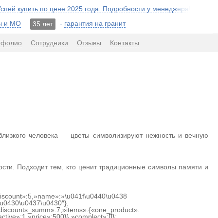
 Успей купить по цене 2025 года. Подробности у менеджера!
ы и МО
-
гарантия на гранит
35 лет
тфолио
Сотрудники
Отзывы
Контакты
 близкого человека — цветы символизируют нежность и вечную
сти. Подходит тем, кто ценит традиционные символы памяти и
«discount»:5,»name»:»\u041f\u0440\u0438
u0430\u0437\u0430″},
discounts_summ»:7,»items»:{«one_product»:
tive»:1,»price»:500}},»complect»:[]};