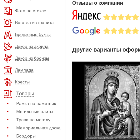
Отзывы о компании
Фото на стекле
Вставка из гранита
Бронзовые буквы
Декор из акрила
Другие варианты оформ
Декор из бронзы
Лампада
Кресты
Товары
Рамка на памятник
Могильные плиты
Трава на могилу
Мемориальная доска
Бордюры