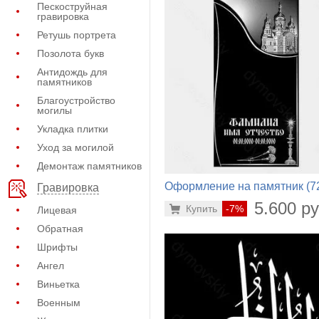
Пескоструйная
гравировка
Ретушь портрета
Позолота букв
Антидождь для
памятников
Благоустройство
могилы
Укладка плитки
Уход за могилой
Демонтаж памятников
Оформление на памятник (7
Гравировка
688)
5.600 ру
Купить
-7%
Лицевая
Обратная
Шрифты
Ангел
Виньетка
Военным