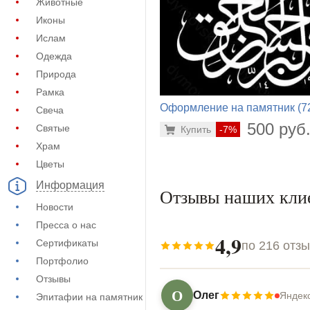
Животные
Иконы
Ислам
Одежда
Природа
Рамка
Оформление на памятник (7
Свеча
427)
500 руб
Святые
Купить
-7%
Храм
Цветы
Информация
Отзывы наших кли
Новости
Пресса о нас
4,9
Сертификаты
по 216 отз
Портфолио
Отзывы
О
Олег
Яндек
Эпитафии на памятник