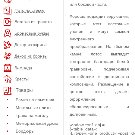
или боковой части.
Фото на стекле
Хорошо подходит верующим,
Вставка из гранита
которые чтят восточные
учения и ищут символ
Бронзовые буквы
внутреннего
Декор из акрила
преобразования. На тёмном
камне лотос выглядит
Декор из бронзы
контрастно благодаря белой
Лампада
гравировке, подчёркивая
спокойствие и достоинство
Кресты
композиции. Размещение в
Товары
центре плиты делает
оформление
Рамка на памятник
сбалансированным и
Могильные плиты
долговечным.
Трава на могилу
Мемориальная доска
window.conf_obj =
{«table_data»:
Бордюры
[],»type»:»one_product»,»post_id