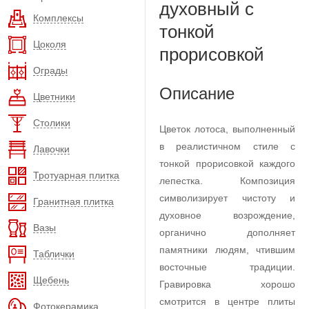
духовный с
Комплексы
тонкой
Цоколя
прорисовкой
Ограды
Описание
Цветники
Столики
Цветок лотоса, выполненный
в реалистичном стиле с
Лавочки
тонкой прорисовкой каждого
Тротуарная плитка
лепестка. Композиция
символизирует чистоту и
Гранитная плитка
духовное возрождение,
Вазы
органично дополняет
памятники людям, чтившим
Таблички
восточные традиции.
Щебень
Гравировка хорошо
смотрится в центре плиты
Фотокерамика