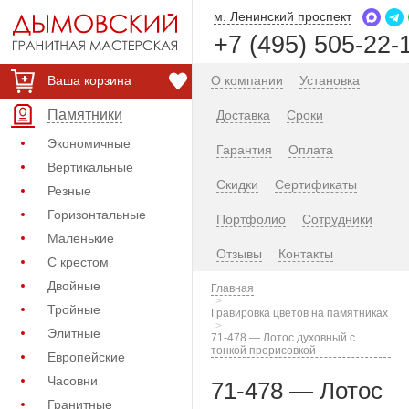
м. Ленинский проспект
+7 (495) 505-22-
Ваша корзина
О компании
Установка
Памятники
Доставка
Сроки
Экономичные
Гарантия
Оплата
Вертикальные
Скидки
Сертификаты
Резные
Горизонтальные
Портфолио
Сотрудники
Маленькие
Отзывы
Контакты
С крестом
Двойные
Главная
Тройные
Гравировка цветов на памятниках
Элитные
71-478 — Лотос духовный с
тонкой прорисовкой
Европейские
Часовни
71-478 — Лотос
Гранитные