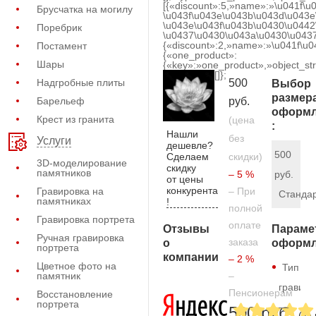
[{«discount»:5,»name»:»\u041f\u
Брусчатка на могилу
\u043f\u043e\u043b\u043d\u043e
\u043e\u043f\u043b\u0430\u0442
Поребрик
\u0437\u0430\u043a\u0430\u0437
{«discount»:2,»name»:»\u041f\u
Постамент
{«one_product»:
Шары
{«key»:»one_product»,»object_str
[]};
Надгробные плиты
500
Выбор
размер
Барельеф
руб.
оформл
Крест из гранита
(цена
:
Нашли
без
Услуги
дешевле?
500
Сделаем
скидки)
3D-моделирование
скидку
памятников
– 5 %
руб.
от цены
конкурента
Гравировка на
– При
Станда
памятниках
!
полной
Гравировка портрета
оплате
Отзывы
Параме
Ручная гравировка
заказа
о
оформл
портрета
компании
– 2 %
Цветное фото на
Тип
памятник
–
гравиро
Пенсионерам
Восстановление
портрета
—
500 руб.
(за