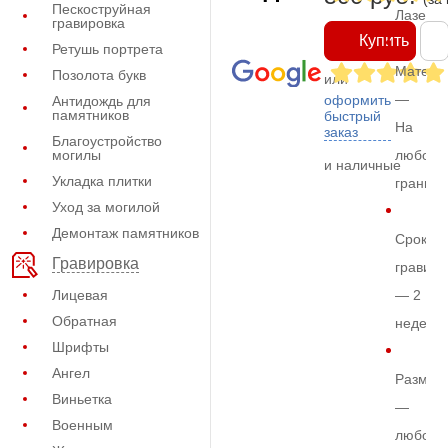
Пескоструйная
Лазерн
гравировка
Купить
Ретушь портрета
Матери
Позолота букв
или
—
оформить
Антидождь для
памятников
быстрый
На
заказ
Благоустройство
могилы
любом
и наличные
Укладка плитки
граните
Уход за могилой
Демонтаж памятников
Срок
Гравировка
гравиро
Лицевая
— 2
Обратная
недели
Шрифты
Ангел
Размер
Виньетка
—
Военным
любой