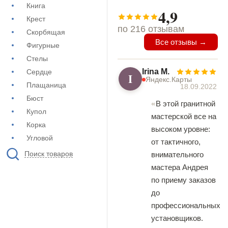
Книга
4,9
Крест
по 216 отзывам
Скорбящая
Все отзывы →
Фигурные
Стелы
Irina M.
Сердце
I
Яндекс.Карты
Плащаница
18.09.2022
Бюст
В этой гранитной
Купол
мастерской все на
Корка
высоком уровне:
Угловой
от тактичного,
Поиск товаров
внимательного
мастера Андрея
по приему заказов
до
профессиональных
установщиков.