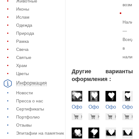
Животные
возмож
Иконы
Ислам
Наличи
Одежда
—
Природа
Всегда
Рамка
в
Свеча
наличи
Святые
Храм
Другие варианты
Цветы
оформления :
Информация
Новости
Пресса о нас
Оформление
Оформление
Оформление
Оформ
Сертификаты
на памятник
на памятник
на памятник
на пам
1.900 ру
1.9
Купить
Купить
-7%
Купить
-7%
Куп
-7
Портфолио
(71-740)
(73-482)
(71-810)
(72-220
Отзывы
Эпитафии на памятник