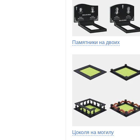
Памятники на двоих
Цоколя на могилу