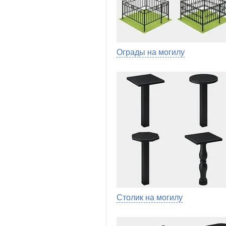
Ограды на могилу
Столик на могилу