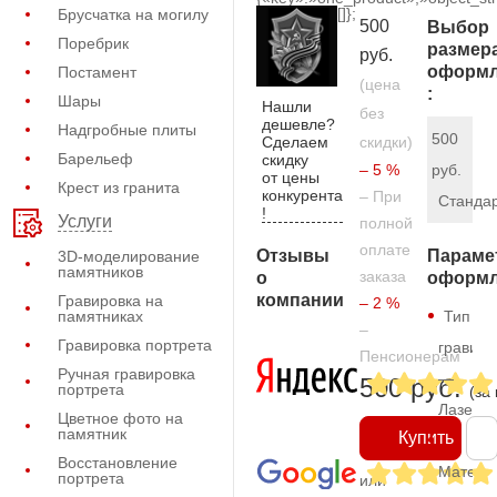
[]};
Брусчатка на могилу
500
Выбор
Поребрик
размер
руб.
оформл
Постамент
(цена
:
Шары
Нашли
без
дешевле?
Надгробные плиты
500
Сделаем
скидки)
Барельеф
скидку
– 5 %
руб.
от цены
Крест из гранита
конкурента
– При
Станда
!
Услуги
полной
оплате
Отзывы
Параме
3D-моделирование
памятников
заказа
о
оформл
компании
Гравировка на
– 2 %
памятниках
Тип
–
Гравировка портрета
гравиро
Пенсионерам
Ручная гравировка
—
500 руб.
портрета
(за
Лазерн
Цветное фото на
памятник
Купить
Восстановление
Матери
портрета
или