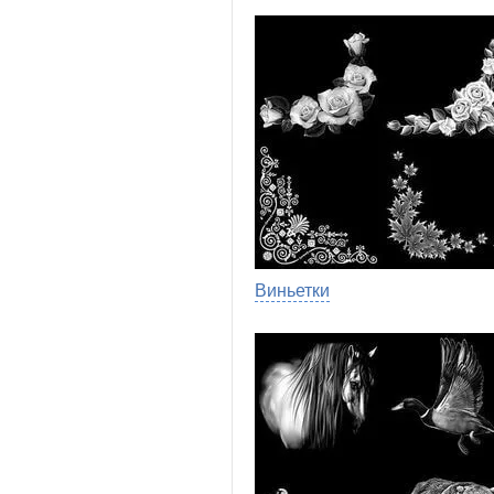
Виньетки