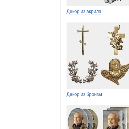
Декор из акрила
Декор из бронзы