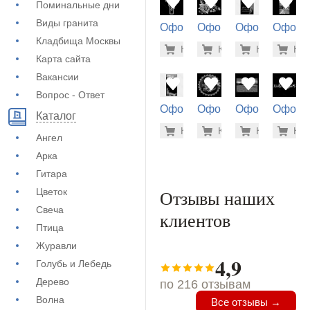
Поминальные дни
Виды гранита
Оформление
Оформление
Оформление
Оформ
на памятник
на памятник
на памятник
на пам
Кладбища Москвы
500 руб
500
Купить
Купить
-7%
Купить
-7%
Куп
-7
(71-360)
(71-666)
(72-628)
(71-206
Карта сайта
Вакансии
Вопрос - Ответ
Оформление
Оформление
Оформление
Оформ
Каталог
на памятник
на памятник
на памятник
на пам
5.600 ру
1.9
Купить
Купить
-7%
Купить
-7%
Куп
-7
(72-772)
(71-924)
(73-560)
(72-482
Ангел
Арка
Гитара
Цветок
Отзывы наших
Свеча
клиентов
Птица
Журавли
4,9
Голубь и Лебедь
Дерево
по 216 отзывам
Волна
Все отзывы →