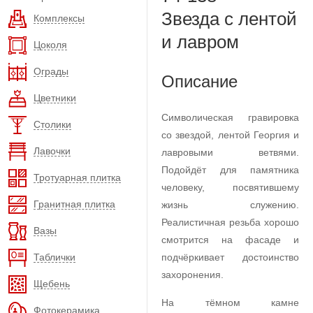
Звезда с лентой
Комплексы
и лавром
Цоколя
Ограды
Описание
Цветники
Символическая гравировка
Столики
со звездой, лентой Георгия и
Лавочки
лавровыми ветвями.
Подойдёт для памятника
Тротуарная плитка
человеку, посвятившему
Гранитная плитка
жизнь служению.
Реалистичная резьба хорошо
Вазы
смотрится на фасаде и
Таблички
подчёркивает достоинство
захоронения.
Щебень
На тёмном камне
Фотокерамика