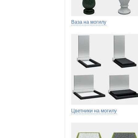
Ваза на могилу
Цветники на могилу