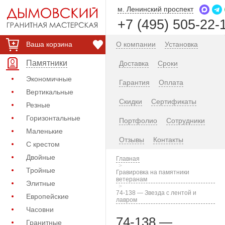
м. Ленинский проспект
+7 (495) 505-22-
Ваша корзина
О компании
Установка
Памятники
Доставка
Сроки
Экономичные
Гарантия
Оплата
Вертикальные
Скидки
Сертификаты
Резные
Горизонтальные
Портфолио
Сотрудники
Маленькие
Отзывы
Контакты
С крестом
Двойные
Главная
Тройные
Гравировка на памятники
ветеранам
Элитные
74-138 — Звезда с лентой и
Европейские
лавром
Часовни
74-138 —
Гранитные