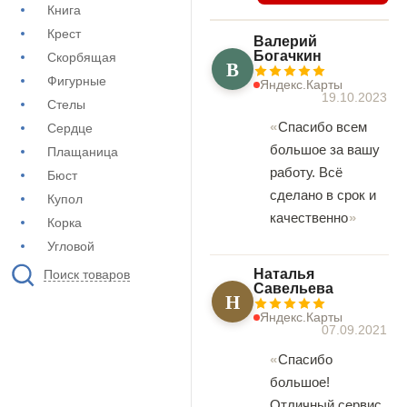
Книга
Крест
Валерий
Богачкин
Скорбящая
В
Фигурные
Яндекс.Карты
19.10.2023
Стелы
Спасибо всем
Сердце
большое за вашу
Плащаница
работу. Всё
Бюст
сделано в срок и
Купол
качественно
Корка
Угловой
Наталья
Поиск товаров
Савельева
Н
Яндекс.Карты
07.09.2021
Спасибо
большое!
Отличный сервис,