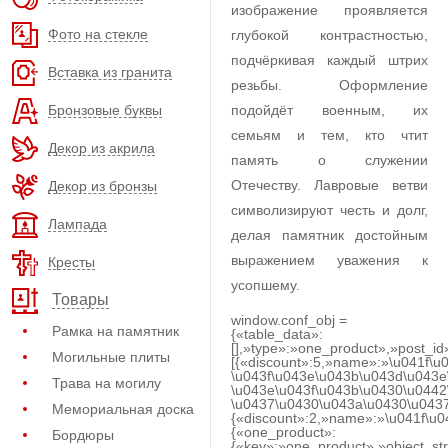
изображение проявляется
Фото на стекле
глубокой контрастностью,
подчёркивая каждый штрих
Вставка из гранита
резьбы. Оформление
Бронзовые буквы
подойдёт военным, их
семьям и тем, кто чтит
Декор из акрила
память о служении
Отечеству. Лавровые ветви
Декор из бронзы
символизируют честь и долг,
Лампада
делая памятник достойным
выражением уважения к
Кресты
усопшему.
Товары
window.conf_obj =
Рамка на памятник
{«table_data»:
[],»type»:»one_product»,»post_id
Могильные плиты
[{«discount»:5,»name»:»\u041f\u
\u043f\u043e\u043b\u043d\u043e
Трава на могилу
\u043e\u043f\u043b\u0430\u0442
\u0437\u0430\u043a\u0430\u0437
Мемориальная доска
{«discount»:2,»name»:»\u041f\u
{«one_product»:
Бордюры
{«key»:»one_product»,»object_str