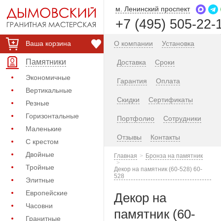
м. Ленинский проспект
+7 (495) 505-22-
Ваша корзина
О компании
Установка
Памятники
Доставка
Сроки
Экономичные
Гарантия
Оплата
Вертикальные
Скидки
Сертификаты
Резные
Горизонтальные
Портфолио
Сотрудники
Маленькие
Отзывы
Контакты
С крестом
Двойные
Главная
Бронза на памятник
Тройные
Декор на памятник (60-528) 60-
528
Элитные
Европейские
Декор на
Часовни
памятник (60-
Гранитные