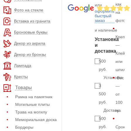
как
или
Фото на стекле
оформить
на
быстрый
заказ
фото
Вставка из гранита
и наличные
Бронзовые буквы
Крепле
Установка
Декор из акрила
и
—
доставка
Клей
Декор из бронзы
500
или
Лампада
руб.
шпильк
Кресты
Установка
Вес
3
—
Товары
500
от
Рамка на памятник
руб.
100
Могильные плиты
Доставка
гр.
Трава на могилу
500
Мемориальная доска
руб.
Срок
Бордюры