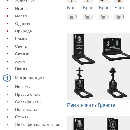
Животные
Бронза
Бронза
Бронза
Бронза
Иконы
на
на
на
на
85.800 р
5.3
Ислам
Купить
Купить
-7%
Купить
-7%
Куп
-7
памятник
памятник
памятник
памятн
Одежда
(60-300)
(60-102)
(60-226)
(60-370
Природа
Рамка
Свеча
Святые
Храм
Цветы
Информация
Новости
Пресса о нас
Сертификаты
Памятники из Гранита
Портфолио
Отзывы
Эпитафии на памятник