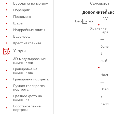
Брусчатка на могилу
Самовывоз
изготов
Поребрик
— 2
Дополнительн
Постамент
недели
Бесплатно
Шары
Хранение
Надгробные плиты
Гарант
Барельеф
—
Крест из гранита
более
Услуги
5
3D-моделирование
лет!
памятников
Гравировка на
памятниках
Наличи
Гравировка портрета
—
Ручная гравировка
Всегда
портрета
Цветное фото на
в
памятник
наличи
Восстановление
портрета