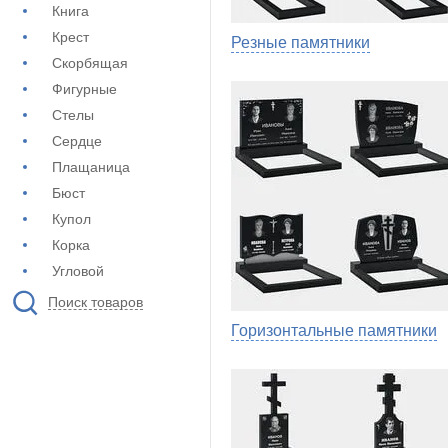
Книга
Крест
Резные памятники
Скорбящая
Фигурные
Стелы
Сердце
Плащаница
Бюст
Купол
Корка
Угловой
Поиск товаров
Горизонтальные памятники