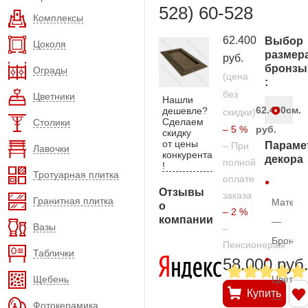
528) 60-528
Комплексы
62.400
Выбор
Цоколя
размер
руб.
бронзы
Ограды
(цена
:
без
Цветники
Нашли
62.400
см.
дешевле?
скидки)
Сделаем
Столики
– 5 %
руб.
скидку
от цены
Параме
– При
Лавочки
конкурента
декора
полной
!
Тротуарная плитка
оплате
Отзывы
заказа
Гранитная плитка
Матери
о
– 2 %
компании
—
Вазы
–
Бронза
Пенсионерам
Таблички
58.000 руб
Щебень
Цвет
Купить
—
Фотокерамика