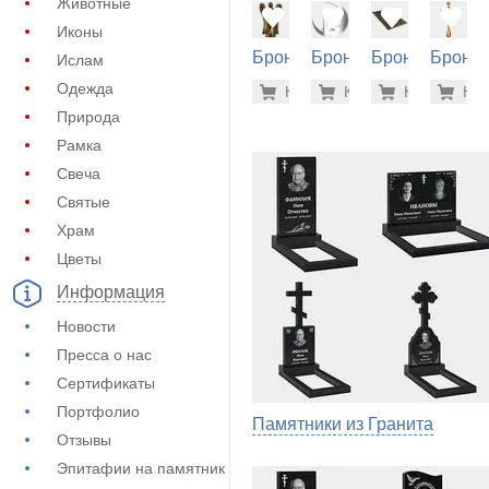
Животные
Иконы
Бронза
Бронза
Бронза
Бронза
Ислам
на
на
на
на
11.800 р
33.
Одежда
Купить
Купить
-7%
Купить
-7%
Куп
-7
памятник
памятник
памятник
памятн
Природа
(60-444)
(60-210)
(60-528)
(60-284
Рамка
Свеча
Святые
Храм
Цветы
Информация
Новости
Пресса о нас
Сертификаты
Портфолио
Памятники из Гранита
Отзывы
Эпитафии на памятник