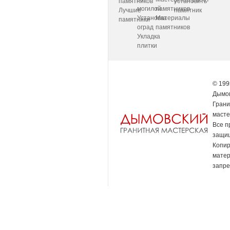
памятников
установить
могилой
памятников
Лучшие
памятник
Установка
Материалы
памятники
оград
памятников
Укладка
плитки
© 199
Дымов
Грани
масте
Все п
защи
Копи
мате
запре