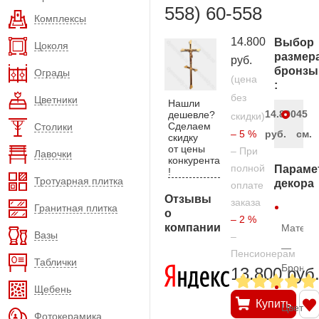
558) 60-558
Комплексы
14.800
Выбор
Цоколя
размер
руб.
бронзы
Ограды
(цена
:
без
Цветники
Нашли
14.800
45
дешевле?
скидки)
Сделаем
Столики
– 5 %
руб.
см.
скидку
от цены
– При
Лавочки
конкурента
полной
Параме
!
Тротуарная плитка
декора
оплате
Отзывы
заказа
Гранитная плитка
о
– 2 %
компании
Матери
Вазы
–
—
Пенсионерам
Таблички
Бронза
13.800 руб
Щебень
Купить
Цвет
Фотокерамика