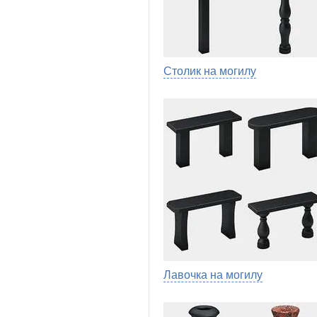
Столик на могилу
Лавочка на могилу