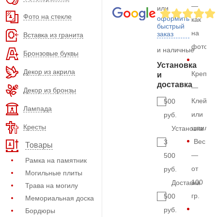
—
или
Фото на стекле
оформить
как
быстрый
на
заказ
Вставка из гранита
фото
и наличные
Бронзовые буквы
Установка
Декор из акрила
Крепле
и
доставка
—
Декор из бронзы
Клей
500
Лампада
или
руб.
Кресты
шпильк
Установка
Вес
3
Товары
—
500
Рамка на памятник
от
руб.
Могильные плиты
100
Доставка
Трава на могилу
гр.
500
Мемориальная доска
руб.
Бордюры