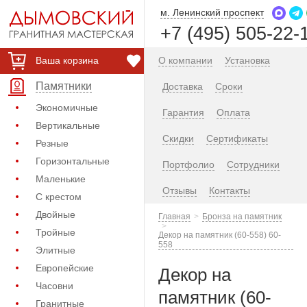
м. Ленинский проспект
+7 (495) 505-22-
Ваша корзина
О компании
Установка
Памятники
Доставка
Сроки
Экономичные
Гарантия
Оплата
Вертикальные
Скидки
Сертификаты
Резные
Горизонтальные
Портфолио
Сотрудники
Маленькие
Отзывы
Контакты
С крестом
Двойные
Главная
Бронза на памятник
Тройные
Декор на памятник (60-558) 60-
558
Элитные
Европейские
Декор на
Часовни
памятник (60-
Гранитные