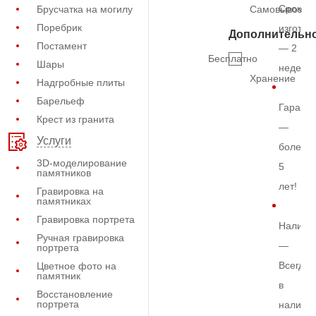
Срок
Брусчатка на могилу
Самовывоз
Поребрик
изготов
Дополнительн
Постамент
— 2
Бесплатно
Шары
недели
Хранение
Надгробные плиты
Барельеф
Гарант
Крест из гранита
—
Услуги
более
3D-моделирование
5
памятников
лет!
Гравировка на
памятниках
Гравировка портрета
Наличи
Ручная гравировка
—
портрета
Всегда
Цветное фото на
памятник
в
Восстановление
портрета
наличи