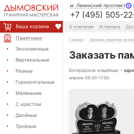
м. Ленинский проспект
+7 (495) 505-22
Ваша корзина
О компании
Установка
Дос
Памятники
Главная
Заказать памятник на м
Экономичные
Заказать па
Вертикальные
Богородское кладбище –
адре
Резные
апрель 09.00-17.00.
Горизонтальные
Маленькие
С крестом
Двойные
Тройные