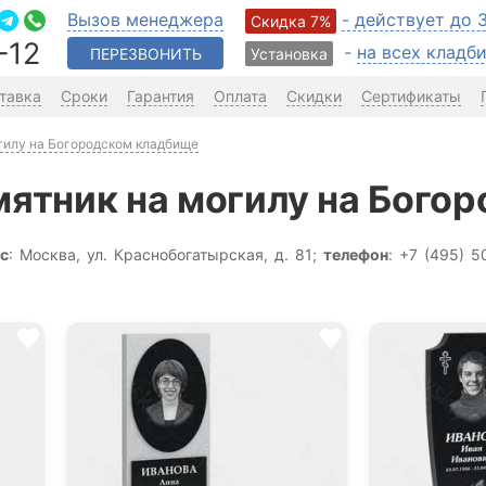
Вызов менеджера
- действует до 
Скидка 7%
-12
-
на всех клад
ПЕРЕЗВОНИТЬ
Установка
тавка
Сроки
Гарантия
Оплата
Скидки
Сертификаты
огилу на Богородском кладбище
мятник на могилу на Бого
с
: Москва, ул. Краснобогатырская, д. 81;
телефон
: +7 (495) 5