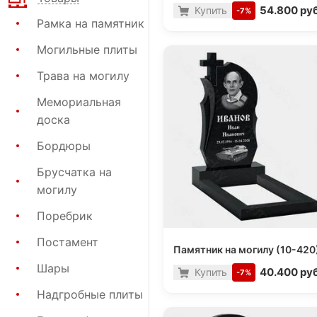
54.800 руб
Купить
-7%
Рамка на памятник
Могильные плиты
Трава на могилу
Мемориальная
доска
Бордюры
Брусчатка на
могилу
Поребрик
Постамент
Памятник на могилу (10-420
Шары
40.400 руб
Купить
-7%
Надгробные плиты