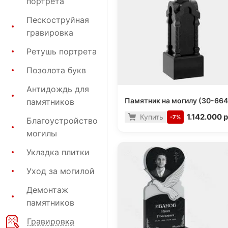
портрета
Пескоструйная
гравировка
Ретушь портрета
Позолота букв
Антидождь для
Памятник на могилу (30-664
памятников
1.142.000 р
Купить
-7%
Благоустройство
могилы
Укладка плитки
Уход за могилой
Демонтаж
памятников
Гравировка