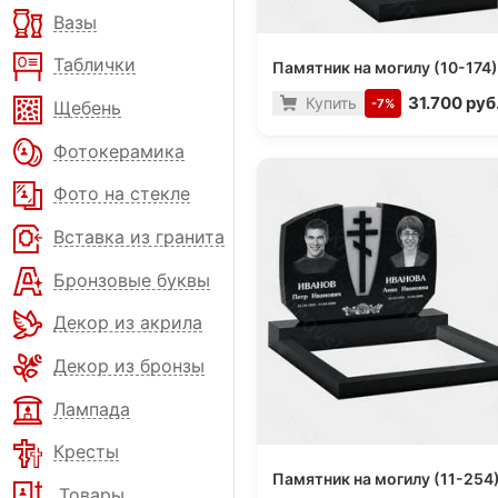
Вазы
Таблички
Памятник на могилу (10-174)
31.700 руб
Купить
-7%
Щебень
Фотокерамика
Фото на стекле
Вставка из гранита
Бронзовые буквы
Декор из акрила
Декор из бронзы
Лампада
Кресты
Памятник на могилу (11-254
Товары