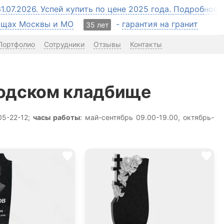
31.07.2026. Успей купить по цене 2025 года. Подробнос
бищах Москвы и МО
-
гарантия на гранит
35 лет
Портфолио
Сотрудники
Отзывы
Контакты
родском кладбище
05-22-12;
часы работы
: май-сентябрь 09.00-19.00, октябрь-