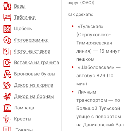
округ (ЮАО)).
Вазы
Как доехать:
Таблички
«Тульская»
Щебень
(Серпуховско-
Фотокерамика
Тимирязевская
линия) — 15 минут
Фото на стекле
пешком
Вставка из гранита
«Шаболовская» —
Бронзовые буквы
автобус 826 (10
мин)
Декор из акрила
Личным
Декор из бронзы
транспортом — по
Лампада
Большой Тульской
улице с поворотом
Кресты
на Даниловский Вал
Товары