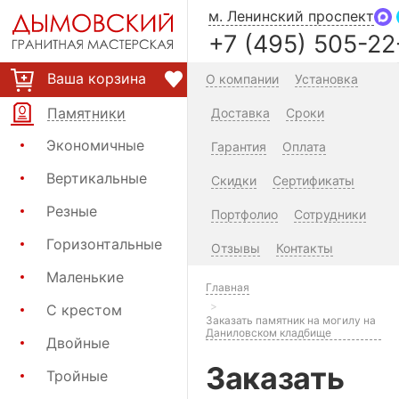
м. Ленинский проспект
+7 (495) 505-22
Ваша корзина
О компании
Установка
Памятники
Доставка
Сроки
Экономичные
Гарантия
Оплата
Вертикальные
Скидки
Сертификаты
Резные
Портфолио
Сотрудники
Горизонтальные
Отзывы
Контакты
Маленькие
Главная
С крестом
Заказать памятник на могилу на
Даниловском кладбище
Двойные
Заказать
Тройные