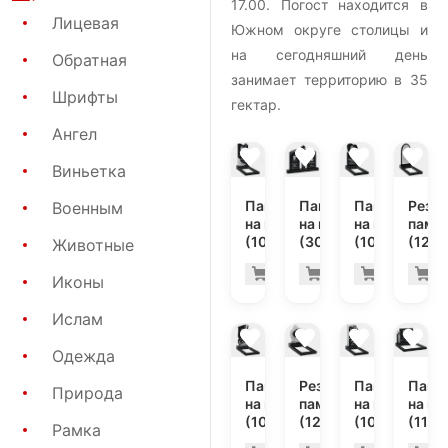
17.00. Погост находится в
Лицевая
Южном округе столицы и
на сегодняшний день
Обратная
занимает территорию в 35
Шрифты
гектар.
Ангел
Виньетка
Памятник
Памятник
Памятник
Резн
Военным
на могилу
на могилу
на могилу
памя
(10-505)
(30-172)
(10-777)
(12-3
Животные
39.900 руб
84.
Купить
Купить
Купить
К
-7%
-7%
Иконы
Ислам
Одежда
Памятник
Резной
Памятник
Памя
Природа
на могилу
памятник
на могилу
на мо
(10-286)
(12-225)
(10-470)
(11-3
Рамка