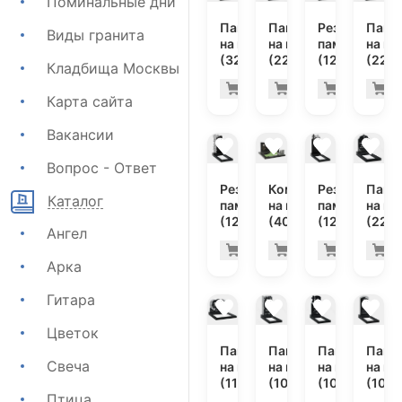
Поминальные дни
Памятник
Памятник
Резной
Памя
Виды гранита
на могилу
на могилу
памятник
на мо
(32-138)
(22-202)
(12-232)
(22-1
Кладбища Москвы
135.000 ру
17.
Купить
Купить
Купить
К
-7%
-7%
Карта сайта
Вакансии
Вопрос - Ответ
Резной
Комплекс
Резной
Памя
Каталог
памятник
на могилу
памятник
на мо
(12-326)
(40-268)
(12-226)
(22-1
Ангел
67.100 руб.
285
Купить
Купить
Купить
К
-7%
-7%
Арка
Гитара
Цветок
Памятник
Памятник
Памятник
Памя
Свеча
на могилу
на могилу
на могилу
на мо
(11-320)
(10-659)
(10-407)
(10-7
Птица