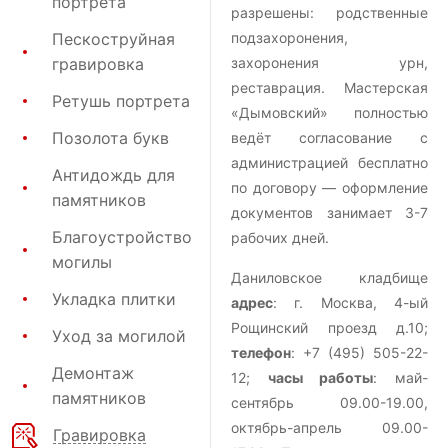
портрета
разрешены: родственные
Пескоструйная
подзахоронения,
гравировка
захоронения урн,
реставрация. Мастерская
Ретушь портрета
«Дымовский» полностью
Позолота букв
ведёт согласование с
администрацией бесплатно
Антидождь для
по договору — оформление
памятников
документов занимает 3-7
Благоустройство
рабочих дней.
могилы
Даниловское кладбище
Укладка плитки
адрес
: г. Москва, 4-ый
Рощинский проезд д.10;
Уход за могилой
телефон
: +7 (495) 505-22-
Демонтаж
12;
часы работы
: май-
памятников
сентябрь 09.00-19.00,
октябрь-апрель 09.00-
Гравировка