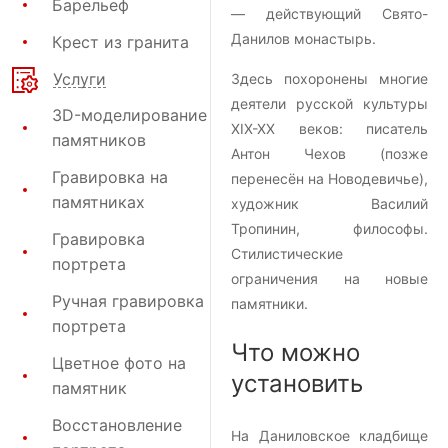
Барельеф
— действующий Свято-
Данилов монастырь.
Крест из гранита
Услуги
Здесь похоронены многие
деятели русской культуры
3D-моделирование
XIX-XX веков: писатель
памятников
Антон Чехов (позже
Гравировка на
перенесён на Новодевичье),
памятниках
художник Василий
Тропинин, философы.
Гравировка
Стилистические
портрета
ограничения на новые
Ручная гравировка
памятники.
портрета
Что можно
Цветное фото на
установить
памятник
Восстановление
На Даниловское кладбище