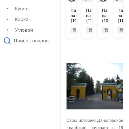
Купол
Памятник
Памятник
Памятник
Памя
на могилу
на могилу
на могилу
на мо
Корка
(10-372)
(11-294)
(10-379)
(11-2
38.700 руб
57.
Угловой
Купить
Купить
Купить
К
-7%
-7%
Поиск товаров
Свою историю Даниловское
кладбище начинает с 18