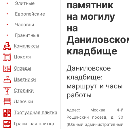
памятник
Элитные
на могилу
Европейские
Часовни
на
Гранитные
Даниловско
Комплексы
кладбище
Цоколя
Даниловское
Ограды
кладбище:
Цветники
маршрут и часы
Столики
работы
Лавочки
Адрес:
Москва, 4-й
Тротуарная плитка
Рощинский проезд, д. 30
Гранитная плитка
(Южный административный