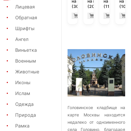
на могилу
на могилу
на могилу
на мо
(30-210)
(20-163)
(11-167)
(10-4
Лицевая
84.700 руб
21.
Купить
Купить
Купить
К
-7%
-7%
Обратная
Шрифты
Ангел
Виньетка
Военным
Животные
Иконы
Ислам
Одежда
Головинское кладбище на
Природа
карте Москвы находится
недалеко от одноименного
Рамка
села Головино, благодаря