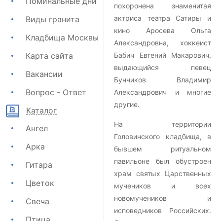
Поминальные дни
похоронена знаменитая
актриса театра Сатиры и
Виды гранита
кино Аросева Ольга
Кладбища Москвы
Александровна, хоккеист
Карта сайта
Бабич Евгений Макарович,
выдающийся певец
Вакансии
Бунчиков Владимир
Вопрос - Ответ
Александрович и многие
другие.
Каталог
На территории
Ангел
Головинского кладбища, в
Арка
бывшем ритуальном
павильоне был обустроен
Гитара
храм святых Царственных
Цветок
мучеников и всех
новомучеников и
Свеча
исповедников Российских.
Птица