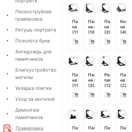
портрета
Пескоструйная
гравировка
Памятник
Памятник
Памятник
Комп
на могилу
на могилу
на могилу
на мо
Ретушь портрета
(11-343)
(10-568)
(20-165)
(40-1
Позолота букв
54.000 руб
42.
Купить
Купить
Купить
К
-7%
-7%
Антидождь для
памятников
Благоустройство
Памятник
Памятник
Резной
Памя
могилы
на могилу
на могилу
памятник
на мо
(11-117)
(20-118)
(12-247)
(22-1
Укладка плитки
46.300 руб
25.
Купить
Купить
Купить
К
-7%
-7%
Уход за могилой
Демонтаж
памятников
Памятник
Памятник
Памятник
Памя
Гравировка