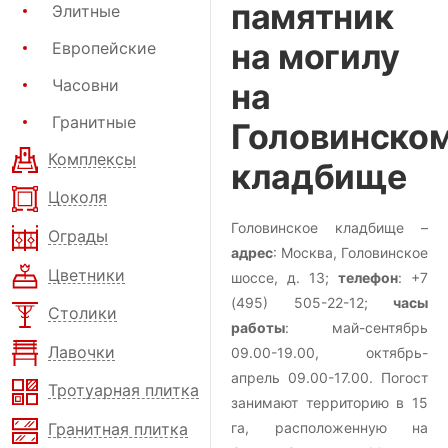
памятник
Элитные
на могилу
Европейские
Часовни
на
Гранитные
Головинско
Комплексы
кладбище
Цоколя
Головинское кладбище –
Ограды
адрес
: Москва, Головинское
Цветники
шоссе, д. 13;
телефон
: +7
(495) 505-22-12;
часы
Столики
работы
: май-сентябрь
Лавочки
09.00-19.00, октябрь-
апрель 09.00-17.00. Погост
Тротуарная плитка
занимают территорию в 15
Гранитная плитка
га, расположенную на