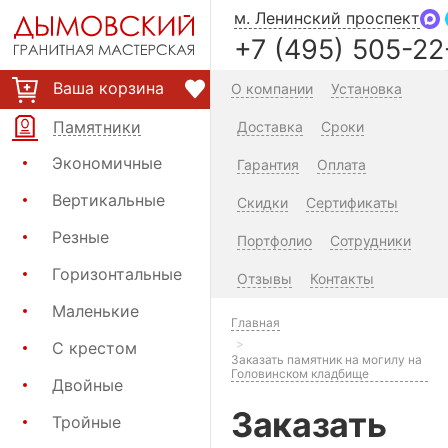
м. Ленинский проспект
+7 (495) 505-22
Ваша корзина
О компании
Установка
Памятники
Доставка
Сроки
Экономичные
Гарантия
Оплата
Вертикальные
Скидки
Сертификаты
Резные
Портфолио
Сотрудники
Горизонтальные
Отзывы
Контакты
Маленькие
Главная
С крестом
Заказать памятник на могилу на
Головинском кладбище
Двойные
Заказать
Тройные