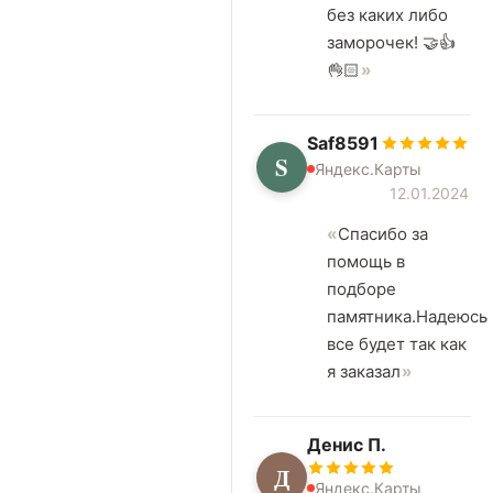
без каких либо
заморочек! 🤝👍
👌🏻
Saf8591
S
Яндекс.Карты
12.01.2024
Спасибо за
помощь в
подборе
памятника.Надеюсь
все будет так как
я заказал
Денис П.
Д
Яндекс.Карты