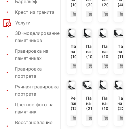
Барельеф
(10-357)
(30-648)
(20-124)
(40-2
Крест из гранита
36.700 руб
317
Купить
Купить
Купить
К
-7%
-7%
Услуги
3D-моделирование
памятников
Памятник
Памятник
Памятник
Памя
Гравировка на
на могилу
на могилу
на могилу
на мо
(10-759)
(10-714)
(10-770)
(11-1
памятниках
42.700 руб
35.
Купить
Купить
Купить
К
-7%
-7%
Гравировка
портрета
Ручная гравировка
портрета
Резной
Памятник
Памятник
Памя
памятник
на могилу
на могилу
на мо
Цветное фото на
(12-264)
(21-115)
(10-158)
(22-1
памятник
80.700 руб
32.
Купить
Купить
Купить
К
-7%
-7%
Восстановление