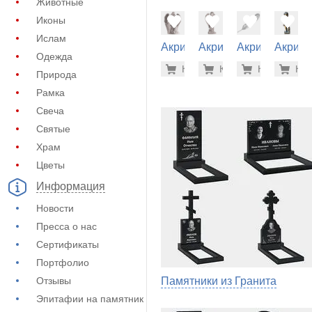
Животные
Иконы
Ислам
Акрил на
Акрил на
Акрил на
Акрил 
Одежда
памятник
памятник
памятник
памятн
15.700 р
16.
Купить
Купить
-7%
Купить
-7%
Куп
-7
(62-252)
(62-236)
(62-100)
(62-182
Природа
Рамка
Свеча
Святые
Храм
Цветы
Информация
Новости
Пресса о нас
Сертификаты
Портфолио
Отзывы
Памятники из Гранита
Эпитафии на памятник