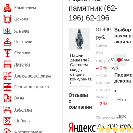
памятник (62-
Комплексы
196) 62-196
Цоколя
81.400
Выбор
Ограды
размер
руб.
Цветники
акрила
(цена
:
Столики
без
Нашли
81.400
см.
дешевле?
скидки)
Лавочки
Сделаем
– 5 %
руб.
скидку
от цены
Параме
– При
Тротуарная плитка
конкурента
декора
полной
!
Гранитная плитка
оплате
Отзывы
заказа
Вазы
Матери
о
– 2 %
компании
—
Таблички
–
Литой
Пенсионерам
Щебень
акрил
75.700 руб
Фотокерамика