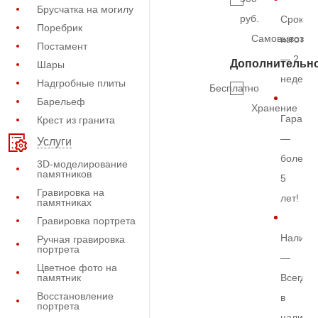
Брусчатка на могилу
руб.
Срок
Поребрик
Самовывоз
изготов
Постамент
— 2
Дополнительн
Шары
недели
Надгробные плиты
Бесплатно
Барельеф
Хранение
Гарант
Крест из гранита
—
Услуги
более
3D-моделирование
памятников
5
Гравировка на
лет!
памятниках
Гравировка портрета
Наличи
Ручная гравировка
портрета
—
Цветное фото на
памятник
Всегда
Восстановление
в
портрета
наличи