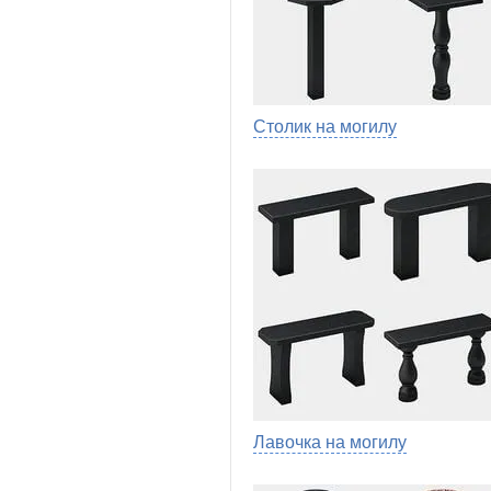
Столик на могилу
Лавочка на могилу