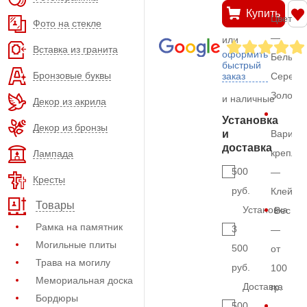
Купить
Цвет
Фото на стекле
—
или
Вставка из гранита
оформить
Белый,
быстрый
Бронзовые буквы
заказ
Серебр
Золото
и наличные
Декор из акрила
Установка
Декор из бронзы
и
Вариан
доставка
крепле
Лампада
500
—
Кресты
руб.
Клей
Товары
Установка
Вес
Рамка на памятник
3
—
Могильные плиты
500
от
Трава на могилу
руб.
100
Мемориальная доска
Доставка
гр.
Бордюры
500