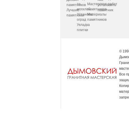
за
Мастерская
работаем
памятников
установить
могилой
памятников
Лучшие
памятник
Установка
Материалы
памятники
оград
памятников
Укладка
плитки
© 199
Дымов
Грани
масте
Все п
защи
Копи
мате
запре