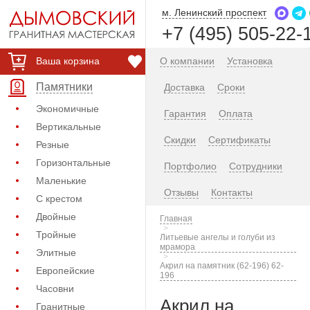
м. Ленинский проспект
+7 (495) 505-22-
Ваша корзина
О компании
Установка
Памятники
Доставка
Сроки
Экономичные
Гарантия
Оплата
Вертикальные
Скидки
Сертификаты
Резные
Горизонтальные
Портфолио
Сотрудники
Маленькие
Отзывы
Контакты
С крестом
Двойные
Главная
Тройные
Литьевые ангелы и голуби из
мрамора
Элитные
Акрил на памятник (62-196) 62-
Европейские
196
Часовни
Акрил на
Гранитные