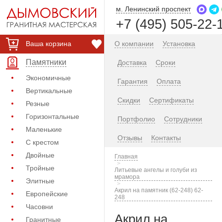
м. Ленинский проспект
+7 (495) 505-22-
Ваша корзина
О компании
Установка
Памятники
Доставка
Сроки
Экономичные
Гарантия
Оплата
Вертикальные
Скидки
Сертификаты
Резные
Горизонтальные
Портфолио
Сотрудники
Маленькие
Отзывы
Контакты
С крестом
Двойные
Главная
Тройные
Литьевые ангелы и голуби из
мрамора
Элитные
Акрил на памятник (62-248) 62-
Европейские
248
Часовни
Акрил на
Гранитные