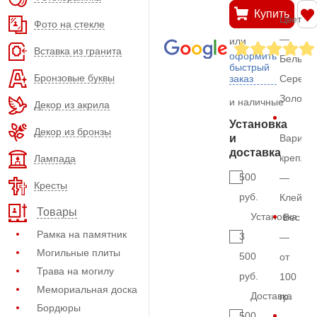
Купить
Цвет
Фото на стекле
—
или
Вставка из гранита
оформить
Белый,
быстрый
Бронзовые буквы
заказ
Серебр
Золото
и наличные
Декор из акрила
Установка
Декор из бронзы
и
Вариан
доставка
крепле
Лампада
500
—
Кресты
руб.
Клей
Товары
Установка
Вес
Рамка на памятник
3
—
Могильные плиты
500
от
Трава на могилу
руб.
100
Мемориальная доска
Доставка
гр.
Бордюры
500