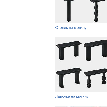
Столик на могилу
Лавочка на могилу