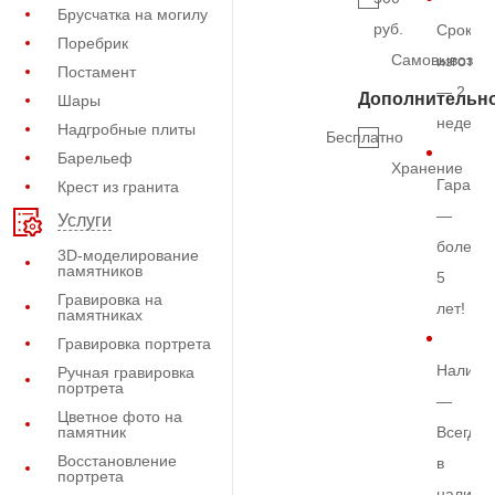
Брусчатка на могилу
руб.
Срок
Поребрик
Самовывоз
изготов
Постамент
— 2
Дополнительн
Шары
недели
Надгробные плиты
Бесплатно
Барельеф
Хранение
Гарант
Крест из гранита
—
Услуги
более
3D-моделирование
памятников
5
Гравировка на
лет!
памятниках
Гравировка портрета
Наличи
Ручная гравировка
портрета
—
Цветное фото на
памятник
Всегда
Восстановление
в
портрета
наличи