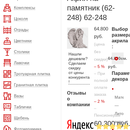
памятник (62-
Комплексы
248) 62-248
Цоколя
64.800
Выбор
Ограды
размер
руб.
Цветники
акрила
(цена
:
Столики
без
Нашли
64.800
см.
дешевле?
скидки)
Лавочки
Сделаем
– 5 %
руб.
скидку
от цены
Параме
– При
Тротуарная плитка
конкурента
декора
полной
!
Гранитная плитка
оплате
Отзывы
заказа
Вазы
Матери
о
– 2 %
компании
—
Таблички
–
Литой
Пенсионерам
Щебень
акрил
60.300 руб
Фотокерамика