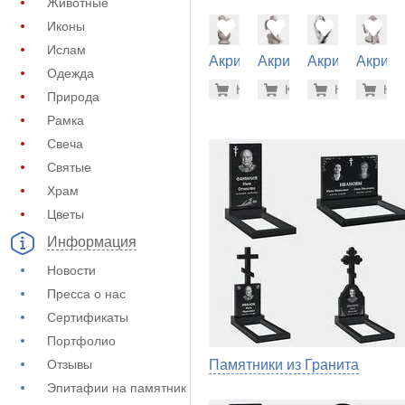
Животные
Иконы
Ислам
Акрил на
Акрил на
Акрил на
Акрил 
Одежда
памятник
памятник
памятник
памятн
39.600 р
64.
Купить
Купить
-7%
Купить
-7%
Куп
-7
(62-206)
(62-228)
(62-148)
(62-212
Природа
Рамка
Свеча
Святые
Храм
Цветы
Информация
Новости
Пресса о нас
Сертификаты
Портфолио
Отзывы
Памятники из Гранита
Эпитафии на памятник