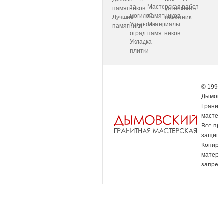
за
Мастерская
работаем
памятников
установить
могилой
памятников
Лучшие
памятник
Установка
Материалы
памятники
оград
памятников
Укладка
плитки
© 199
Дымов
Грани
масте
Все п
защи
Копи
мате
запре