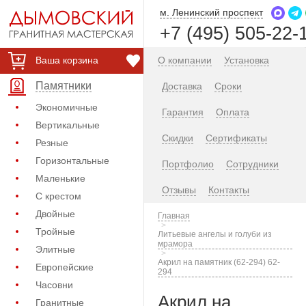
м. Ленинский проспект
+7 (495) 505-22-
Ваша корзина
О компании
Установка
Памятники
Доставка
Сроки
Экономичные
Гарантия
Оплата
Вертикальные
Скидки
Сертификаты
Резные
Горизонтальные
Портфолио
Сотрудники
Маленькие
Отзывы
Контакты
С крестом
Двойные
Главная
Тройные
Литьевые ангелы и голуби из
мрамора
Элитные
Акрил на памятник (62-294) 62-
Европейские
294
Часовни
Акрил на
Гранитные