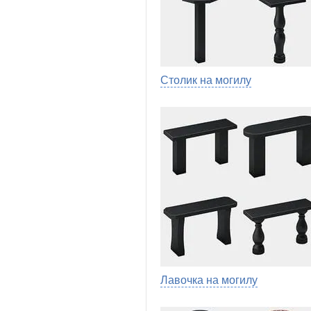
Столик на могилу
Лавочка на могилу