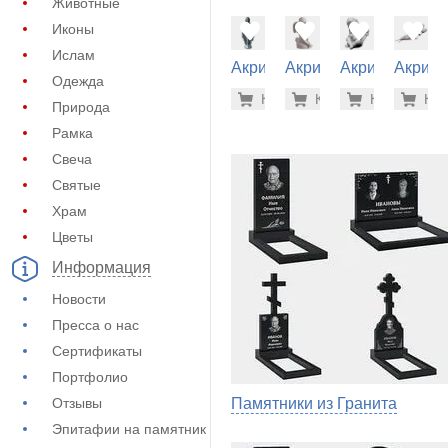
Животные
Иконы
Ислам
Акрил на
Акрил на
Акрил на
Акрил 
Одежда
памятник
памятник
памятник
памятн
75.700 р
64.
Купить
Купить
-7%
Купить
-7%
Куп
-7
(62-196)
(62-228)
(62-144)
(62-134
Природа
Рамка
Свеча
Святые
Храм
Цветы
Информация
Новости
Пресса о нас
Сертификаты
Портфолио
Отзывы
Памятники из Гранита
Эпитафии на памятник