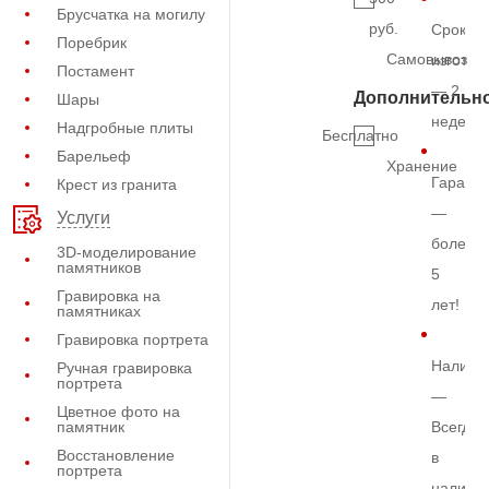
Брусчатка на могилу
руб.
Срок
Поребрик
Самовывоз
изготов
Постамент
— 2
Дополнительн
Шары
недели
Надгробные плиты
Бесплатно
Барельеф
Хранение
Гарант
Крест из гранита
—
Услуги
более
3D-моделирование
памятников
5
Гравировка на
лет!
памятниках
Гравировка портрета
Наличи
Ручная гравировка
портрета
—
Цветное фото на
памятник
Всегда
Восстановление
в
портрета
наличи