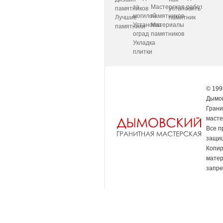
за
Мастерская
работаем
памятников
установить
могилой
памятников
Лучшие
памятник
Установка
Материалы
памятники
оград
памятников
Укладка
плитки
© 199
Дымов
Грани
масте
Все п
защи
Копи
мате
запре