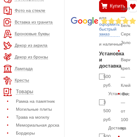
Купить
Цвет
Фото на стекле
—
или
Вставка из гранита
оформить
Белый,
быстрый
Бронзовые буквы
заказ
Серебр
Золото
и наличные
Декор из акрила
Установка
Декор из бронзы
и
Вариан
доставка
крепле
Лампада
500
—
Кресты
руб.
Клей
Товары
Установка
Вес
Рамка на памятник
3
—
Могильные плиты
500
от
Трава на могилу
руб.
100
Мемориальная доска
Доставка
гр.
Бордюры
500