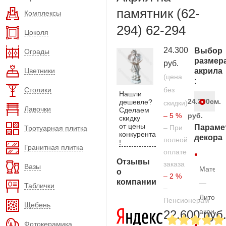
памятник (62-
Комплексы
294) 62-294
Цоколя
24.300
Выбор
Ограды
размер
руб.
Цветники
акрила
(цена
:
Столики
без
Нашли
24.300
см.
дешевле?
скидки)
Лавочки
Сделаем
– 5 %
руб.
скидку
от цены
Параме
– При
Тротуарная плитка
конкурента
декора
полной
!
Гранитная плитка
оплате
Отзывы
заказа
Вазы
Матери
о
– 2 %
компании
—
Таблички
–
Литой
Пенсионерам
Щебень
акрил
22.600 руб
Фотокерамика